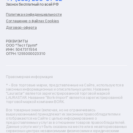
Ремонт стиральных машин
Звонок бесплатный по всей РФ
Ремонт пылесосов
Ремонт варочных панелей
Политика конфиденциальности
Ремонт духовых шкафов
Соглашение о файлах Cookies
Ремонт кондиционеров
Договор-оферта
Ремонт кухонных комбайнов
Ремонт микроволновых печей
Ремонт морозильных камер
РЕКВИЗИТЫ
ООО "Тест Групп"
Ремонт отпаривателей
ИНН: 5047311554
Ремонт плоттеров
ОГРН: 1255000023310
Ремонт посудомоечных машин
Ремонт сканеров
Ремонт сушильных машин
Ремонт фенов
Правомерная информация
Ремонт цифровых биноклей
Ремонт тепловизоров
* - Все торговые марки, представленные на Сайте, используются в
законных информационных и описательных целях. Название
Ремонт массажных кресел
"Laurastar" является зарегистрированной торговой маркой
Ремонт водонагревателей
LAURASTAR. Название "Bork-Import" является зарегистрированной
торговой маркой компании BORK.
Ремонт вытяжек
Ремонт источников бесперебойного питания
Все товарные знаки (включая, но не ограничиваясь
Ремонт пароварок
вышеуказанными) принадлежат их законным правообладателям и
отображаются на Сайте с целью информирования о
Ремонт микшерных пультов
предоставляемых услугах в отношении товаров правообладателей.
Ремонт dj-пультов
Данные услуги могут быть оказаны на месте или в неавторизованных
Ремонт кухонных плит
сервисных центрах независимыми физическими и юридическими