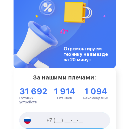
Отремонтируем
технику на выезде
за 20 минут
За нашими плечами:
31 692
1 914
1 094
Готовых
Отзывов
Рекомендации
устройств