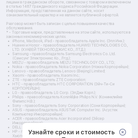
лицами в гражданском обороте, связанном с товаром и включенном
Ремонт стедикамов
в статью 1487 Гражданского кодекса Российской Федерации.
Ремонт оптических прицелов
Информация, представленная на данном сайте, носит
Ремонт электровелосипедов
ознакомительный характер и не является публичной офертой.
Ремонт видеокамер
Разговор может быть записан с целью повышения качества
Ремонт эхолотов
обслуживания.
Ремонт 3d-принтеров
* - Торговые марки, представленные на этом сайте, используются в
законных некоммерческих целях.
Ремонт прицелов ночного видения
iPhone, Macbook, iPad - правообладатель Apple Inc. (Эпл Инк.);
Ремонт винных шкафов
Huawei и Honor - правообладатель HUAWEI TECHNOLOGIES CO.,
LTD. (ХУАВЕЙ ТЕКНОЛОДЖИС КО., ЛТД.);
Ремонт выпрямителей
Samsung – правообладатель Samsung Electronics Co. Ltd.
Ремонт сушилок для рук
(Самсунг Электроникс Ко., Лтд.);
Ремонт дальномеров
MEIZU - правообладатель MEIZU TECHNOLOGY CO., LTD.;
Nokia - правообладатель Nokia Corporation (Нокиа Корпорейшн);
Ремонт снегоуборщиков
Lenovo - правообладатель Lenovo (Beijing) Limited;
Xiaomi - правообладатель Xiaomi Inc.;
ZTE - правообладатель ZTE Corporation;
HTC - правообладатель HTC CORPORATION (Эйч-Ти-Си
КОРПОРЕЙШН);
LG - правообладатель LG Corp. (ЭлДжи Корп.);
Philips - правообладатель Koninklijke Philips N.V. (Конинклийке
Филипс Н.В.);
Sony - правообладатель Sony Corporation (Сони Корпорейшн);
ASUS - правообладатель ASUSTeK Computer Inc. (Асустек
Компьютер Инкорпорейшн);
ACER - правообладатель Acer Incorporated (Эйсер
Инкорпорейтед);
DELL - правообладатель Dell Inc.(Делл Инк.);
Узнайте сроки и стоимость
HP - правообладатель HP Hewlett-Packard Group LLC (ЭйчПи
Хьюлетт Паккард Груп ЛЛК);