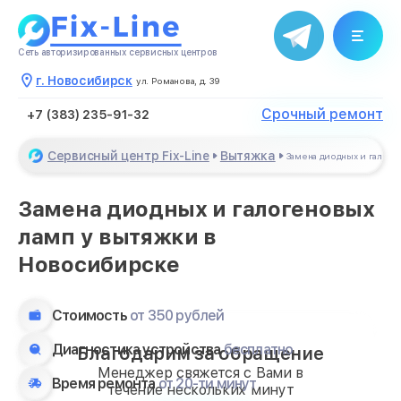
Сеть авторизированных сервисных центров
г. Новосибирск
ул. Романова, д. 39
Срочный ремонт
+7 (383) 235-91-32
Сервисный центр Fix-Line
Вытяжка
Замена диодных и галоге
Замена диодных и галогеновых
ламп у вытяжки в
Новосибирске
Стоимость
от 350 рублей
Диагностика устройства
бесплатно
Благодарим за обращение
Менеджер свяжется с Вами в
Время ремонта
от 20-ти минут
течение нескольких минут