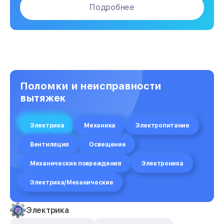
Подробнее
Поломки и неисправности
вытяжек
Электрика
Механика
Электропитание
Вентиляция
Освещение
Механические повреждения
Электроника
Электрика/Механические
Электрика