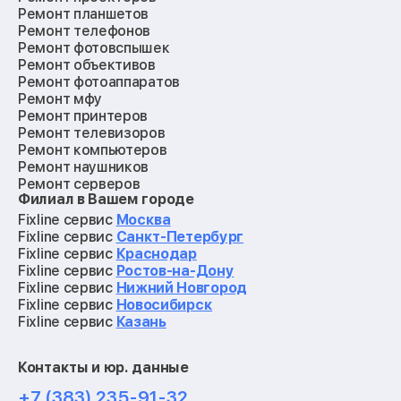
Ремонт планшетов
Ремонт телефонов
Ремонт фотовспышек
Ремонт объективов
Ремонт фотоаппаратов
Ремонт мфу
Ремонт принтеров
Ремонт телевизоров
Ремонт компьютеров
Ремонт наушников
Ремонт серверов
Филиал в Вашем городе
Ремонт мониторов
Ремонт квадрокоптеров
Fixline сервис
Москва
Ремонт электросамокатов
Fixline сервис
Санкт-Петербург
Ремонт материнских плат
Fixline сервис
Краснодар
Ремонт видеокарт
Fixline сервис
Ростов-на-Дону
Ремонт кофемашин
Fixline сервис
Нижний Новгород
Ремонт vr систем
Fixline сервис
Новосибирск
Ремонт игровых приставок
Fixline сервис
Казань
Ремонт экшн-камер
Ремонт смарт-часов
Контакты и юр. данные
Ремонт роботов-пылесосов
Ремонт холодильников
+7 (383) 235-91-32