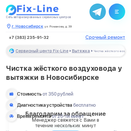
Сеть авторизированных сервисных центров
г. Новосибирск
ул. Романова, д. 39
Срочный ремонт
+7 (383) 235-91-32
Сервисный центр Fix-Line
Вытяжка
Чистка жёсткого воздух
Чистка жёсткого воздуховода у
вытяжки в Новосибирске
Стоимость
от 350 рублей
Диагностика устройства
бесплатно
Благодарим за обращение
Время ремонта
от 20-ти минут
Менеджер свяжется с Вами в
течение нескольких минут