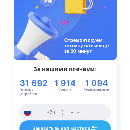
Отремонтируем
технику на выезде
за 20 минут
За нашими плечами:
31 692
1 914
1 094
Готовых
Отзывов
Рекомендации
устройств
Заказать выезд мастера