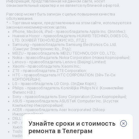
Ремонт оптических прицелов
Информация, представленная на данном сайте, носит
Ремонт электровелосипедов
ознакомительный характер и не является публичной офертой.
Ремонт видеокамер
Разговор может быть записан с целью повышения качества
Ремонт эхолотов
обслуживания.
Ремонт 3d-принтеров
* - Торговые марки, представленные на этом сайте, используются в
законных некоммерческих целях.
Ремонт прицелов ночного видения
iPhone, Macbook, iPad - правообладатель Apple Inc. (Эпл Инк.);
Ремонт винных шкафов
Huawei и Honor - правообладатель HUAWEI TECHNOLOGIES CO.,
LTD. (ХУАВЕЙ ТЕКНОЛОДЖИС КО., ЛТД.);
Ремонт выпрямителей
Samsung – правообладатель Samsung Electronics Co. Ltd.
Ремонт сушилок для рук
(Самсунг Электроникс Ко., Лтд.);
Ремонт дальномеров
MEIZU - правообладатель MEIZU TECHNOLOGY CO., LTD.;
Nokia - правообладатель Nokia Corporation (Нокиа Корпорейшн);
Ремонт снегоуборщиков
Lenovo - правообладатель Lenovo (Beijing) Limited;
Xiaomi - правообладатель Xiaomi Inc.;
ZTE - правообладатель ZTE Corporation;
HTC - правообладатель HTC CORPORATION (Эйч-Ти-Си
КОРПОРЕЙШН);
LG - правообладатель LG Corp. (ЭлДжи Корп.);
Philips - правообладатель Koninklijke Philips N.V. (Конинклийке
Филипс Н.В.);
Sony - правообладатель Sony Corporation (Сони Корпорейшн);
ASUS - правообладатель ASUSTeK Computer Inc. (Асустек
Компьютер Инкорпорейшн);
ACER - правообладатель Acer Incorporated (Эйсер
Инкорпорейтед);
DELL - правообладатель Dell Inc.(Делл Инк.);
Узнайте сроки и стоимость
HP - правообладатель HP Hewlett-Packard Group LLC (ЭйчПи
Хьюлетт Паккард Груп ЛЛК);
ремонта в Телеграм
Toshiba - правообладатель KABUSHIKI KAISHA TOSHIBA, also
trading as Toshiba Corporation (КАБУШИКИ КАЙША ТОШИБА