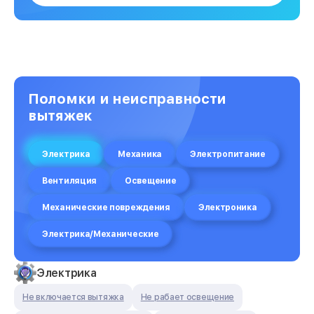
Поломки и неисправности
вытяжек
Электрика
Механика
Электропитание
Вентиляция
Освещение
Механические повреждения
Электроника
Электрика/Механические
Электрика
Не включается вытяжка
Не рабает освещение