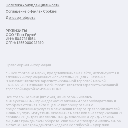
Ремонт варочных панелей
Политика конфиденциальности
Ремонт духовых шкафов
Соглашение о файлах Cookies
Ремонт кондиционеров
Договор-оферта
Ремонт кухонных комбайнов
Ремонт микроволновых печей
Ремонт морозильных камер
РЕКВИЗИТЫ
ООО "Тест Групп"
Ремонт отпаривателей
ИНН: 5047311554
Ремонт плоттеров
ОГРН: 1255000023310
Ремонт посудомоечных машин
Ремонт сканеров
Ремонт сушильных машин
Ремонт фенов
Правомерная информация
Ремонт цифровых биноклей
Ремонт тепловизоров
* - Все торговые марки, представленные на Сайте, используются в
законных информационных и описательных целях. Название
Ремонт массажных кресел
"Laurastar" является зарегистрированной торговой маркой
Ремонт водонагревателей
LAURASTAR. Название "Bork-Import" является зарегистрированной
торговой маркой компании BORK.
Ремонт вытяжек
Ремонт источников бесперебойного питания
Все товарные знаки (включая, но не ограничиваясь
Ремонт пароварок
вышеуказанными) принадлежат их законным правообладателям и
отображаются на Сайте с целью информирования о
Ремонт микшерных пультов
предоставляемых услугах в отношении товаров правообладателей.
Ремонт dj-пультов
Данные услуги могут быть оказаны на месте или в неавторизованных
Ремонт кухонных плит
сервисных центрах независимыми физическими и юридическими
лицами в гражданском обороте, связанном с товаром и включенном
Ремонт стедикамов
в статью 1487 Гражданского кодекса Российской Федерации.