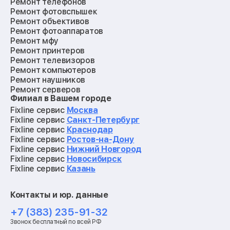
Ремонт телефонов
Ремонт фотовспышек
Ремонт объективов
Ремонт фотоаппаратов
Ремонт мфу
Ремонт принтеров
Ремонт телевизоров
Ремонт компьютеров
Ремонт наушников
Ремонт серверов
Филиал в Вашем городе
Ремонт мониторов
Ремонт квадрокоптеров
Fixline сервис
Москва
Ремонт электросамокатов
Fixline сервис
Санкт-Петербург
Ремонт материнских плат
Fixline сервис
Краснодар
Ремонт видеокарт
Fixline сервис
Ростов-на-Дону
Ремонт кофемашин
Fixline сервис
Нижний Новгород
Ремонт vr систем
Fixline сервис
Новосибирск
Ремонт игровых приставок
Fixline сервис
Казань
Ремонт экшн-камер
Ремонт смарт-часов
Контакты и юр. данные
Ремонт роботов-пылесосов
Ремонт холодильников
+7 (383) 235-91-32
Ремонт стиральных машин
Звонок бесплатный по всей РФ
Ремонт пылесосов