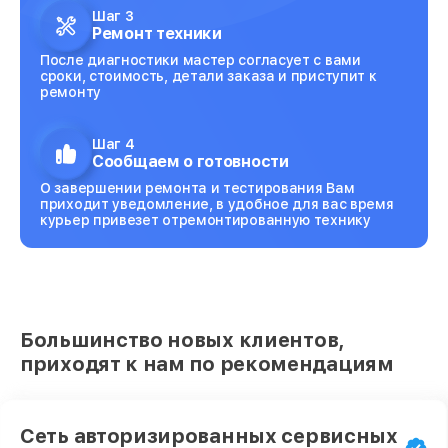
Шаг 3
Ремонт техники
После диагностики мастер согласует с вами
сроки, стоимость, детали заказа и приступит к
ремонту
Шаг 4
Сообщаем о готовности
О завершении ремонта и тестирования Вам
приходит уведомление, в удобное для вас время
курьер привезет отремонтированную технику
Большинство новых клиентов,
приходят к нам по рекомендациям
Сеть авторизированных сервисных