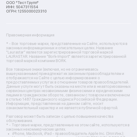
ООО "Тест Групп"
Ремонт отпаривателей
ИНН: 5047311554
Ремонт плоттеров
ОГРН: 1255000023310
Ремонт посудомоечных машин
Ремонт сканеров
Ремонт сушильных машин
Ремонт фенов
Правомерная информация
Ремонт цифровых биноклей
Ремонт тепловизоров
* - Все торговые марки, представленные на Сайте, используются в
законных информационных и описательных целях. Название
Ремонт массажных кресел
"Laurastar" является зарегистрированной торговой маркой
Ремонт водонагревателей
LAURASTAR. Название "Bork-Import" является зарегистрированной
торговой маркой компании BORK.
Ремонт вытяжек
Ремонт источников бесперебойного питания
Все товарные знаки (включая, но не ограничиваясь
Ремонт пароварок
вышеуказанными) принадлежат их законным правообладателям и
отображаются на Сайте с целью информирования о
Ремонт микшерных пультов
предоставляемых услугах в отношении товаров правообладателей.
Ремонт dj-пультов
Данные услуги могут быть оказаны на месте или в неавторизованных
Ремонт кухонных плит
сервисных центрах независимыми физическими и юридическими
лицами в гражданском обороте, связанном с товаром и включенном
Ремонт стедикамов
в статью 1487 Гражданского кодекса Российской Федерации.
Ремонт оптических прицелов
Информация, представленная на данном сайте, носит
Ремонт электровелосипедов
ознакомительный характер и не является публичной офертой.
Ремонт видеокамер
Разговор может быть записан с целью повышения качества
Ремонт эхолотов
обслуживания.
Ремонт 3d-принтеров
* - Торговые марки, представленные на этом сайте, используются в
законных некоммерческих целях.
Ремонт прицелов ночного видения
iPhone, Macbook, iPad - правообладатель Apple Inc. (Эпл Инк.);