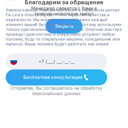
Благодарим за обращение
Менеджер свяжется с Вами в
Замена камеры позиционирования в сервисном центре
течение нескольких минут
Fix Line в Новосибирске — это гарантия качества и
надежности. Мы знаем, насколько важен каждый
элемент вашей бытовой техники, и поэтому используем
Закрыть
только оригинальные запасные части. Опытные мастера
проведут диагностику и оперативно устранят любую
поломку, будь то стиральная машина, холодильник или
пылесос. Ваша техника будет работать как новая!
Бесплатная консультация
Отправляя, Вы соглашаетесь на обработку
персональных данных