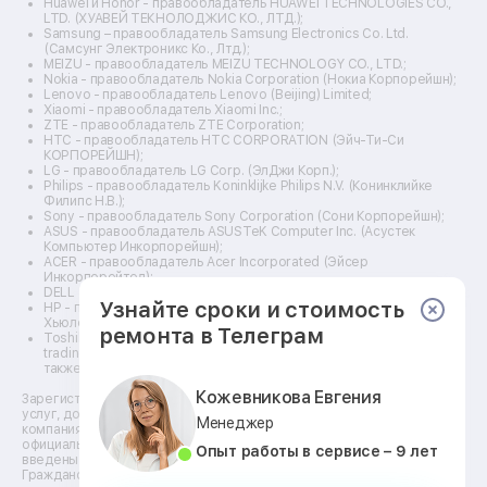
Ремонт винных шкафов
Huawei и Honor - правообладатель HUAWEI TECHNOLOGIES CO.,
LTD. (ХУАВЕЙ ТЕКНОЛОДЖИС КО., ЛТД.);
Ремонт выпрямителей
Samsung – правообладатель Samsung Electronics Co. Ltd.
Ремонт сушилок для рук
(Самсунг Электроникс Ко., Лтд.);
Ремонт дальномеров
MEIZU - правообладатель MEIZU TECHNOLOGY CO., LTD.;
Nokia - правообладатель Nokia Corporation (Нокиа Корпорейшн);
Ремонт снегоуборщиков
Lenovo - правообладатель Lenovo (Beijing) Limited;
Xiaomi - правообладатель Xiaomi Inc.;
ZTE - правообладатель ZTE Corporation;
HTC - правообладатель HTC CORPORATION (Эйч-Ти-Си
КОРПОРЕЙШН);
LG - правообладатель LG Corp. (ЭлДжи Корп.);
Philips - правообладатель Koninklijke Philips N.V. (Конинклийке
Филипс Н.В.);
Sony - правообладатель Sony Corporation (Сони Корпорейшн);
ASUS - правообладатель ASUSTeK Computer Inc. (Асустек
Компьютер Инкорпорейшн);
ACER - правообладатель Acer Incorporated (Эйсер
Инкорпорейтед);
DELL - правообладатель Dell Inc.(Делл Инк.);
Узнайте сроки и стоимость
HP - правообладатель HP Hewlett-Packard Group LLC (ЭйчПи
Хьюлетт Паккард Груп ЛЛК);
ремонта в Телеграм
Toshiba - правообладатель KABUSHIKI KAISHA TOSHIBA, also
trading as Toshiba Corporation (КАБУШИКИ КАЙША ТОШИБА
также торгующая как Тосиба Корпорейшн).
Кожевникова Евгения
Зарегистрированные товарные знаки используются для описания
услуг, доступных в сети сервисных центров АСЦ, не связанных с
Менеджер
компаниями Правообладателей товарных знаков и/или с их
официальными представителями в отношении товаров, которые уже
Опыт работы в сервисе – 9 лет
введены в гражданский оборот по смыслу статьи 1487
Гражданского кодекса. ** - время, необходимое для ремонта,