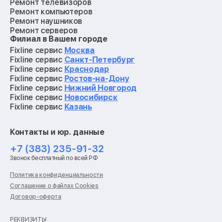
Ремонт телевизоров
Ремонт компьютеров
Ремонт наушников
Ремонт серверов
Филиал в Вашем городе
Ремонт мониторов
Ремонт квадрокоптеров
Fixline сервис
Москва
Ремонт электросамокатов
Fixline сервис
Санкт-Петербург
Ремонт материнских плат
Fixline сервис
Краснодар
Ремонт видеокарт
Fixline сервис
Ростов-на-Дону
Ремонт кофемашин
Fixline сервис
Нижний Новгород
Ремонт vr систем
Fixline сервис
Новосибирск
Ремонт игровых приставок
Fixline сервис
Казань
Ремонт экшн-камер
Ремонт смарт-часов
Контакты и юр. данные
Ремонт роботов-пылесосов
Ремонт холодильников
+7 (383) 235-91-32
Ремонт стиральных машин
Звонок бесплатный по всей РФ
Ремонт пылесосов
Ремонт варочных панелей
Политика конфиденциальности
Ремонт духовых шкафов
Соглашение о файлах Cookies
Ремонт кондиционеров
Договор-оферта
Ремонт кухонных комбайнов
Ремонт микроволновых печей
Ремонт морозильных камер
РЕКВИЗИТЫ