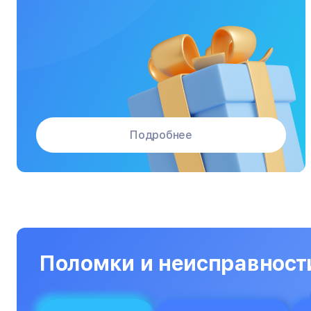
Массажные кресла
Материнские платы
Микроволновые печи
Микшерные пульты
Мониторы
Подробнее
Моноблоки
Морозильные камеры
Наушники
Нетбуки
Ноутбуки
Поломки и неисправност
Объективы
Оптические прицелы