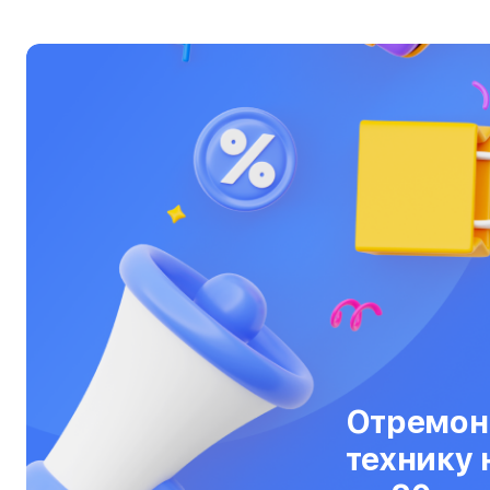
Ультрабуки
Фены
Фотоаппараты
Фотовспышки
Холодильники
Цифровые бинокли
Экшн-камеры
Электровелосипеды
Электросамокаты
Отремон
Эхолоты
технику 