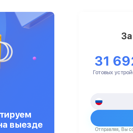
За
31 69
Готовых устрой
тируем
на выезде
Отправляя, Вы с