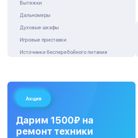
Вытяжки
Дальномеры
Духовые шкафы
Игровые приставки
Источники бесперебойного питания
Квадрокоптеры
Кондиционеры
Кофемашины
Акция
Кухонные плиты
Кухонные комбайны
Дарим 1500₽ на
МФУ
ремонт техники