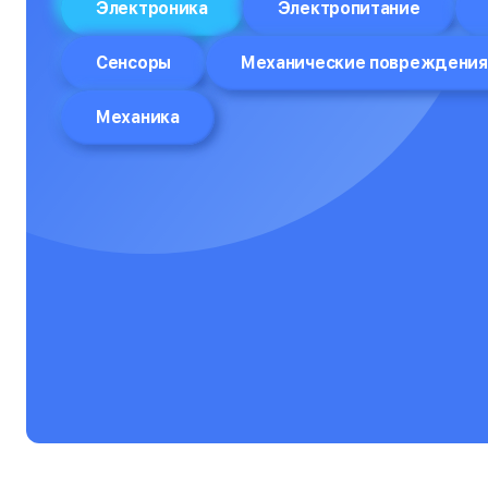
Электроника
Электропитание
Отпариватели
Сенсоры
Механические повреждения
Компьютеры
Механика
Пароварки
Планшеты
Плоттеры
Посудомоечные машины
Принтеры
Прицелы ночного видения
Проекторы
Пылесосы
Роботы-пылесосы