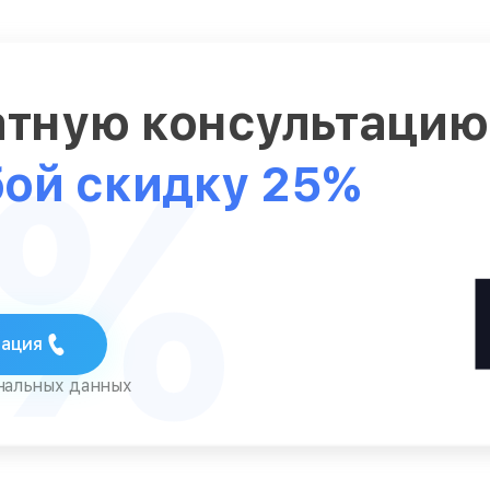
атную консультаци
5%
бой скидку 25%
тация
ональных данных