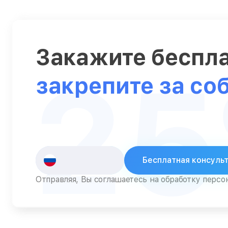
Серверы
Сканеры
Закажите беспл
Смарт-часы
2
Снегоуборщики
закрепите за со
Стедикамы
Стиральные машины
Сушилки для рук
Сушильные машины
Бесплатная консуль
Телевизоры
Отправляя, Вы соглашаетесь на обработку перс
Телефоны
Тепловизоры