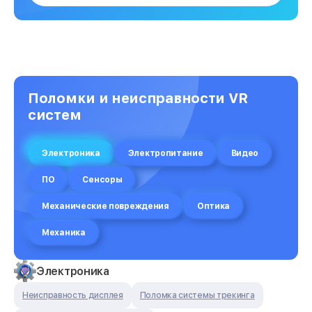
Поломки и неисправности VR
систем
Электроника
Электропитание
Видео
ПО
Сенсоры
Механические повреждения
Оптика
Механика
Электроника
Неисправность дисплея
Поломка системы трекинга