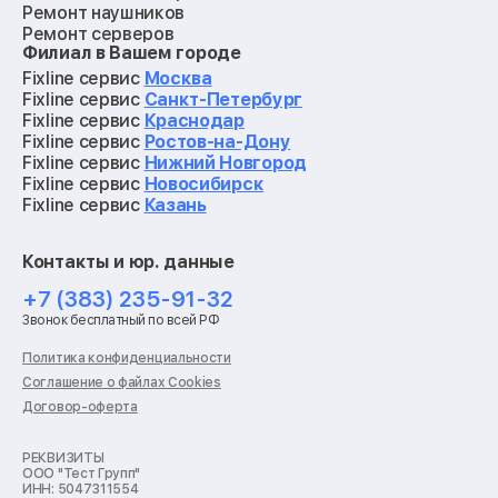
Ремонт наушников
Ремонт серверов
Филиал в Вашем городе
Ремонт мониторов
Ремонт квадрокоптеров
Fixline сервис
Москва
Ремонт электросамокатов
Fixline сервис
Санкт-Петербург
Ремонт материнских плат
Fixline сервис
Краснодар
Ремонт видеокарт
Fixline сервис
Ростов-на-Дону
Ремонт кофемашин
Fixline сервис
Нижний Новгород
Ремонт vr систем
Fixline сервис
Новосибирск
Ремонт игровых приставок
Fixline сервис
Казань
Ремонт экшн-камер
Ремонт смарт-часов
Контакты и юр. данные
Ремонт роботов-пылесосов
Ремонт холодильников
+7 (383) 235-91-32
Ремонт стиральных машин
Звонок бесплатный по всей РФ
Ремонт пылесосов
Ремонт варочных панелей
Политика конфиденциальности
Ремонт духовых шкафов
Соглашение о файлах Cookies
Ремонт кондиционеров
Договор-оферта
Ремонт кухонных комбайнов
Ремонт микроволновых печей
Ремонт морозильных камер
РЕКВИЗИТЫ
ООО "Тест Групп"
Ремонт отпаривателей
ИНН: 5047311554