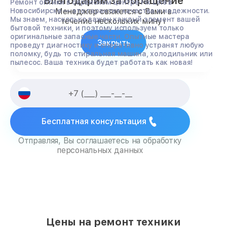
Благодарим за обращение
Ремонт оптики в сервисном центре Fix Line в
Новосибирске — это гарантия качества и надежности.
Менеджер свяжется с Вами в
Мы знаем, насколько важен каждый элемент вашей
течение нескольких минут
бытовой техники, и поэтому используем только
оригинальные запасные части. Опытные мастера
Закрыть
проведут диагностику и оперативно устранят любую
поломку, будь то стиральная машина, холодильник или
пылесос. Ваша техника будет работать как новая!
Бесплатная консультация
Отправляя, Вы соглашаетесь на обработку
персональных данных
Цены на ремонт техники