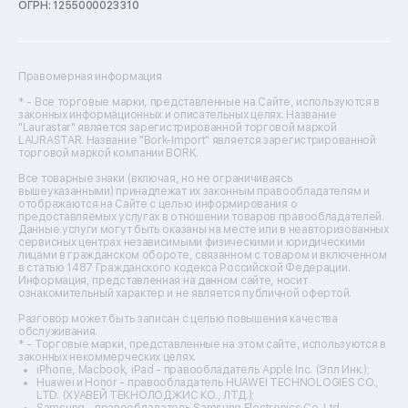
Ремонт плоттеров
ОГРН: 1255000023310
Ремонт посудомоечных машин
Ремонт сканеров
Ремонт сушильных машин
Ремонт фенов
Правомерная информация
Ремонт цифровых биноклей
Ремонт тепловизоров
* - Все торговые марки, представленные на Сайте, используются в
законных информационных и описательных целях. Название
Ремонт массажных кресел
"Laurastar" является зарегистрированной торговой маркой
Ремонт водонагревателей
LAURASTAR. Название "Bork-Import" является зарегистрированной
торговой маркой компании BORK.
Ремонт вытяжек
Ремонт источников бесперебойного питания
Все товарные знаки (включая, но не ограничиваясь
Ремонт пароварок
вышеуказанными) принадлежат их законным правообладателям и
отображаются на Сайте с целью информирования о
Ремонт микшерных пультов
предоставляемых услугах в отношении товаров правообладателей.
Ремонт dj-пультов
Данные услуги могут быть оказаны на месте или в неавторизованных
Ремонт кухонных плит
сервисных центрах независимыми физическими и юридическими
лицами в гражданском обороте, связанном с товаром и включенном
Ремонт стедикамов
в статью 1487 Гражданского кодекса Российской Федерации.
Ремонт оптических прицелов
Информация, представленная на данном сайте, носит
Ремонт электровелосипедов
ознакомительный характер и не является публичной офертой.
Ремонт видеокамер
Разговор может быть записан с целью повышения качества
Ремонт эхолотов
обслуживания.
Ремонт 3d-принтеров
* - Торговые марки, представленные на этом сайте, используются в
законных некоммерческих целях.
Ремонт прицелов ночного видения
iPhone, Macbook, iPad - правообладатель Apple Inc. (Эпл Инк.);
Ремонт винных шкафов
Huawei и Honor - правообладатель HUAWEI TECHNOLOGIES CO.,
LTD. (ХУАВЕЙ ТЕКНОЛОДЖИС КО., ЛТД.);
Ремонт выпрямителей
Samsung – правообладатель Samsung Electronics Co. Ltd.