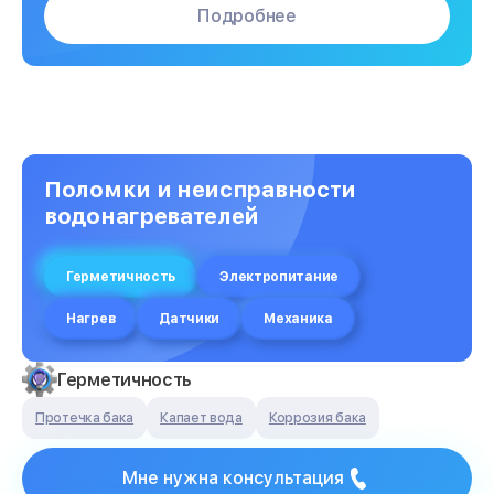
Подробнее
Поломки и неисправности
водонагревателей
Герметичность
Электропитание
Нагрев
Датчики
Механика
Герметичность
Протечка бака
Капает вода
Коррозия бака
Мне нужна консультация