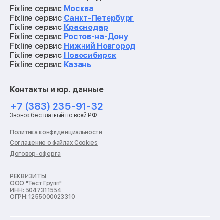
Ремонт квадрокоптеров
Fixline сервис
Москва
Ремонт электросамокатов
Fixline сервис
Санкт-Петербург
Ремонт материнских плат
Fixline сервис
Краснодар
Ремонт видеокарт
Fixline сервис
Ростов-на-Дону
Ремонт кофемашин
Fixline сервис
Нижний Новгород
Ремонт vr систем
Fixline сервис
Новосибирск
Ремонт игровых приставок
Fixline сервис
Казань
Ремонт экшн-камер
Ремонт смарт-часов
Контакты и юр. данные
Ремонт роботов-пылесосов
Ремонт холодильников
+7 (383) 235-91-32
Ремонт стиральных машин
Звонок бесплатный по всей РФ
Ремонт пылесосов
Ремонт варочных панелей
Политика конфиденциальности
Ремонт духовых шкафов
Соглашение о файлах Cookies
Ремонт кондиционеров
Договор-оферта
Ремонт кухонных комбайнов
Ремонт микроволновых печей
Ремонт морозильных камер
РЕКВИЗИТЫ
ООО "Тест Групп"
Ремонт отпаривателей
ИНН: 5047311554
Ремонт плоттеров
ОГРН: 1255000023310
Ремонт посудомоечных машин
Ремонт сканеров