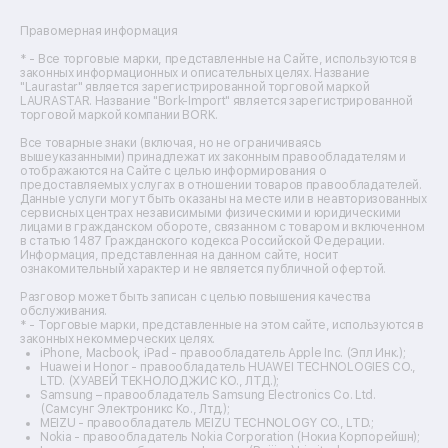
Ремонт сушильных машин
Ремонт фенов
Правомерная информация
Ремонт цифровых биноклей
Ремонт тепловизоров
* - Все торговые марки, представленные на Сайте, используются в
законных информационных и описательных целях. Название
Ремонт массажных кресел
"Laurastar" является зарегистрированной торговой маркой
Ремонт водонагревателей
LAURASTAR. Название "Bork-Import" является зарегистрированной
торговой маркой компании BORK.
Ремонт вытяжек
Ремонт источников бесперебойного питания
Все товарные знаки (включая, но не ограничиваясь
Ремонт пароварок
вышеуказанными) принадлежат их законным правообладателям и
отображаются на Сайте с целью информирования о
Ремонт микшерных пультов
предоставляемых услугах в отношении товаров правообладателей.
Ремонт dj-пультов
Данные услуги могут быть оказаны на месте или в неавторизованных
Ремонт кухонных плит
сервисных центрах независимыми физическими и юридическими
лицами в гражданском обороте, связанном с товаром и включенном
Ремонт стедикамов
в статью 1487 Гражданского кодекса Российской Федерации.
Ремонт оптических прицелов
Информация, представленная на данном сайте, носит
Ремонт электровелосипедов
ознакомительный характер и не является публичной офертой.
Ремонт видеокамер
Разговор может быть записан с целью повышения качества
Ремонт эхолотов
обслуживания.
Ремонт 3d-принтеров
* - Торговые марки, представленные на этом сайте, используются в
законных некоммерческих целях.
Ремонт прицелов ночного видения
iPhone, Macbook, iPad - правообладатель Apple Inc. (Эпл Инк.);
Ремонт винных шкафов
Huawei и Honor - правообладатель HUAWEI TECHNOLOGIES CO.,
LTD. (ХУАВЕЙ ТЕКНОЛОДЖИС КО., ЛТД.);
Ремонт выпрямителей
Samsung – правообладатель Samsung Electronics Co. Ltd.
Ремонт сушилок для рук
(Самсунг Электроникс Ко., Лтд.);
Ремонт дальномеров
MEIZU - правообладатель MEIZU TECHNOLOGY CO., LTD.;
Nokia - правообладатель Nokia Corporation (Нокиа Корпорейшн);
Ремонт снегоуборщиков