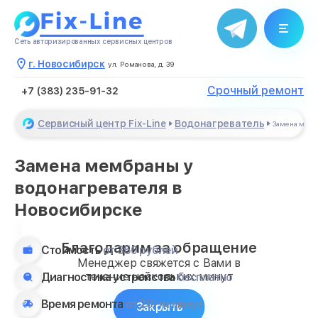
Сеть авторизированных сервисных центров
г. Новосибирск
ул. Романова, д. 39
Срочный ремонт
+7 (383) 235-91-32
Сервисный центр Fix-Line
Водонагреватель
Замена мем
Замена мембраны у
водонагревателя в
Новосибирске
Благодарим за обращение
Стоимость
от 350 рублей
Менеджер свяжется с Вами в
течение нескольких минут
Диагностика устройства
бесплатно
Время ремонта
от 20-ти минут
Закрыть