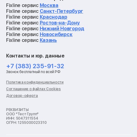
Ремонт квадрокоптеров
Fixline сервис
Москва
Ремонт электросамокатов
Fixline сервис
Санкт-Петербург
Ремонт материнских плат
Fixline сервис
Краснодар
Ремонт видеокарт
Fixline сервис
Ростов-на-Дону
Ремонт кофемашин
Fixline сервис
Нижний Новгород
Ремонт vr систем
Fixline сервис
Новосибирск
Ремонт игровых приставок
Fixline сервис
Казань
Ремонт экшн-камер
Ремонт смарт-часов
Контакты и юр. данные
Ремонт роботов-пылесосов
Ремонт холодильников
+7 (383) 235-91-32
Ремонт стиральных машин
Звонок бесплатный по всей РФ
Ремонт пылесосов
Ремонт варочных панелей
Политика конфиденциальности
Ремонт духовых шкафов
Соглашение о файлах Cookies
Ремонт кондиционеров
Договор-оферта
Ремонт кухонных комбайнов
Ремонт микроволновых печей
Ремонт морозильных камер
РЕКВИЗИТЫ
ООО "Тест Групп"
Ремонт отпаривателей
ИНН: 5047311554
Ремонт плоттеров
ОГРН: 1255000023310
Ремонт посудомоечных машин
Ремонт сканеров