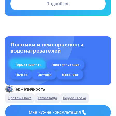
Подробнее
Поломки и неисправности
водонагревателей
Герметичность
Электропитание
Нагрев
Датчики
Механика
Герметичность
Протечка бака
Капает вода
Коррозия бака
Мне нужна консультация