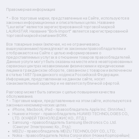
Ремонт сушильных машин
Ремонт фенов
Правомерная информация
Ремонт цифровых биноклей
Ремонт тепловизоров
* - Все торговые марки, представленные на Сайте, используются в
законных информационных и описательных целях. Название
Ремонт массажных кресел
"Laurastar" является зарегистрированной торговой маркой
Ремонт водонагревателей
LAURASTAR. Название "Bork-Import" является зарегистрированной
торговой маркой компании BORK.
Ремонт вытяжек
Ремонт источников бесперебойного питания
Все товарные знаки (включая, но не ограничиваясь
Ремонт пароварок
вышеуказанными) принадлежат их законным правообладателям и
отображаются на Сайте с целью информирования о
Ремонт микшерных пультов
предоставляемых услугах в отношении товаров правообладателей.
Ремонт dj-пультов
Данные услуги могут быть оказаны на месте или в неавторизованных
Ремонт кухонных плит
сервисных центрах независимыми физическими и юридическими
лицами в гражданском обороте, связанном с товаром и включенном
Ремонт стедикамов
в статью 1487 Гражданского кодекса Российской Федерации.
Ремонт оптических прицелов
Информация, представленная на данном сайте, носит
Ремонт электровелосипедов
ознакомительный характер и не является публичной офертой.
Ремонт видеокамер
Разговор может быть записан с целью повышения качества
Ремонт эхолотов
обслуживания.
Ремонт 3d-принтеров
* - Торговые марки, представленные на этом сайте, используются в
законных некоммерческих целях.
Ремонт прицелов ночного видения
iPhone, Macbook, iPad - правообладатель Apple Inc. (Эпл Инк.);
Ремонт винных шкафов
Huawei и Honor - правообладатель HUAWEI TECHNOLOGIES CO.,
LTD. (ХУАВЕЙ ТЕКНОЛОДЖИС КО., ЛТД.);
Ремонт выпрямителей
Samsung – правообладатель Samsung Electronics Co. Ltd.
Ремонт сушилок для рук
(Самсунг Электроникс Ко., Лтд.);
Ремонт дальномеров
MEIZU - правообладатель MEIZU TECHNOLOGY CO., LTD.;
Nokia - правообладатель Nokia Corporation (Нокиа Корпорейшн);
Ремонт снегоуборщиков