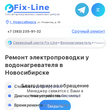
Сеть авторизированных сервисных центров
г. Новосибирск
ул. Романова, д. 39
Срочный ремонт
+7 (383) 235-91-32
Сервисный центр Fix-Line
Водонагреватель
Ремонт эле
Ремонт электропроводки у
водонагревателя в
Новосибирске
Благодарим за обращение
Стоимость
от 350 рублей
Менеджер свяжется с Вами в
течение нескольких минут
Диагностика устройства
бесплатно
Время ремонта
от 20-ти минут
Закрыть