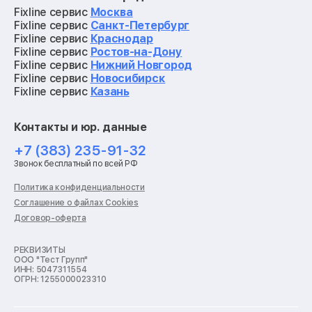
Ремонт квадрокоптеров
Fixline сервис
Москва
Ремонт электросамокатов
Fixline сервис
Санкт-Петербург
Ремонт материнских плат
Fixline сервис
Краснодар
Ремонт видеокарт
Fixline сервис
Ростов-на-Дону
Ремонт кофемашин
Fixline сервис
Нижний Новгород
Ремонт vr систем
Fixline сервис
Новосибирск
Ремонт игровых приставок
Fixline сервис
Казань
Ремонт экшн-камер
Ремонт смарт-часов
Контакты и юр. данные
Ремонт роботов-пылесосов
Ремонт холодильников
+7 (383) 235-91-32
Ремонт стиральных машин
Звонок бесплатный по всей РФ
Ремонт пылесосов
Ремонт варочных панелей
Политика конфиденциальности
Ремонт духовых шкафов
Соглашение о файлах Cookies
Ремонт кондиционеров
Договор-оферта
Ремонт кухонных комбайнов
Ремонт микроволновых печей
Ремонт морозильных камер
РЕКВИЗИТЫ
ООО "Тест Групп"
Ремонт отпаривателей
ИНН: 5047311554
Ремонт плоттеров
ОГРН: 1255000023310
Ремонт посудомоечных машин
Ремонт сканеров