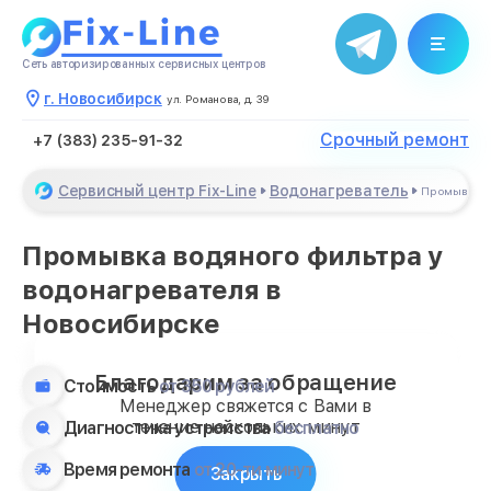
Сеть авторизированных сервисных центров
г. Новосибирск
ул. Романова, д. 39
Срочный ремонт
+7 (383) 235-91-32
Сервисный центр Fix-Line
Водонагреватель
Промывка в
Промывка водяного фильтра у
водонагревателя в
Новосибирске
Благодарим за обращение
Стоимость
от 350 рублей
Менеджер свяжется с Вами в
течение нескольких минут
Диагностика устройства
бесплатно
Время ремонта
от 20-ти минут
Закрыть