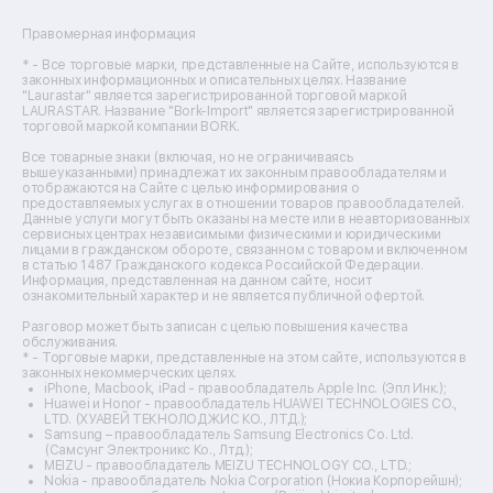
Ремонт сушильных машин
Ремонт фенов
Правомерная информация
Ремонт цифровых биноклей
Ремонт тепловизоров
* - Все торговые марки, представленные на Сайте, используются в
законных информационных и описательных целях. Название
Ремонт массажных кресел
"Laurastar" является зарегистрированной торговой маркой
Ремонт водонагревателей
LAURASTAR. Название "Bork-Import" является зарегистрированной
торговой маркой компании BORK.
Ремонт вытяжек
Ремонт источников бесперебойного питания
Все товарные знаки (включая, но не ограничиваясь
Ремонт пароварок
вышеуказанными) принадлежат их законным правообладателям и
отображаются на Сайте с целью информирования о
Ремонт микшерных пультов
предоставляемых услугах в отношении товаров правообладателей.
Ремонт dj-пультов
Данные услуги могут быть оказаны на месте или в неавторизованных
Ремонт кухонных плит
сервисных центрах независимыми физическими и юридическими
лицами в гражданском обороте, связанном с товаром и включенном
Ремонт стедикамов
в статью 1487 Гражданского кодекса Российской Федерации.
Ремонт оптических прицелов
Информация, представленная на данном сайте, носит
Ремонт электровелосипедов
ознакомительный характер и не является публичной офертой.
Ремонт видеокамер
Разговор может быть записан с целью повышения качества
Ремонт эхолотов
обслуживания.
Ремонт 3d-принтеров
* - Торговые марки, представленные на этом сайте, используются в
законных некоммерческих целях.
Ремонт прицелов ночного видения
iPhone, Macbook, iPad - правообладатель Apple Inc. (Эпл Инк.);
Ремонт винных шкафов
Huawei и Honor - правообладатель HUAWEI TECHNOLOGIES CO.,
LTD. (ХУАВЕЙ ТЕКНОЛОДЖИС КО., ЛТД.);
Ремонт выпрямителей
Samsung – правообладатель Samsung Electronics Co. Ltd.
Ремонт сушилок для рук
(Самсунг Электроникс Ко., Лтд.);
Ремонт дальномеров
MEIZU - правообладатель MEIZU TECHNOLOGY CO., LTD.;
Nokia - правообладатель Nokia Corporation (Нокиа Корпорейшн);
Ремонт снегоуборщиков