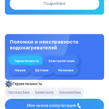
Подробнее
Поломки и неисправности
водонагревателей
Герметичность
Электропитание
Нагрев
Датчики
Механика
Герметичность
Протечка бака
Капает вода
Коррозия бака
Мне нужна консультация