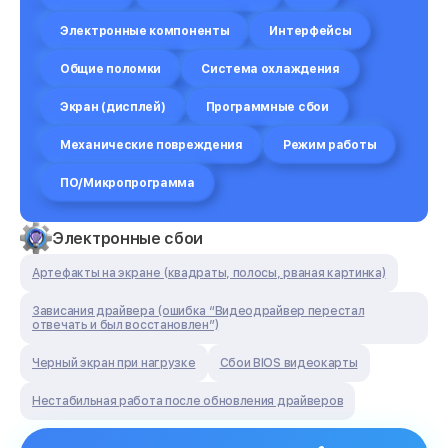
Электронные компоненты
Интерфейсы
Общие поломки
Система охлаждения
Экран (дисплей)
Программные сбои
Механические повреждения
Режим работы
ПО/Микропрограмма
Электронные сбои
Артефакты на экране (квадраты, полосы, рваная картинка)
Зависания драйвера (ошибка “Видеодрайвер перестал
отвечать и был восстановлен”)
Черный экран при нагрузке
Сбои BIOS видеокарты
Нестабильная работа после обновления драйверов