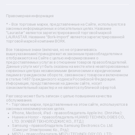
Ремонт сканеров
Ремонт сушильных машин
Ремонт фенов
Правомерная информация
Ремонт цифровых биноклей
Ремонт тепловизоров
* - Все торговые марки, представленные на Сайте, используются в
законных информационных и описательных целях. Название
Ремонт массажных кресел
"Laurastar" является зарегистрированной торговой маркой
Ремонт водонагревателей
LAURASTAR. Название "Bork-Import" является зарегистрированной
торговой маркой компании BORK.
Ремонт вытяжек
Ремонт источников бесперебойного питания
Все товарные знаки (включая, но не ограничиваясь
Ремонт пароварок
вышеуказанными) принадлежат их законным правообладателям и
отображаются на Сайте с целью информирования о
Ремонт микшерных пультов
предоставляемых услугах в отношении товаров правообладателей.
Ремонт dj-пультов
Данные услуги могут быть оказаны на месте или в неавторизованных
Ремонт кухонных плит
сервисных центрах независимыми физическими и юридическими
лицами в гражданском обороте, связанном с товаром и включенном
Ремонт стедикамов
в статью 1487 Гражданского кодекса Российской Федерации.
Ремонт оптических прицелов
Информация, представленная на данном сайте, носит
Ремонт электровелосипедов
ознакомительный характер и не является публичной офертой.
Ремонт видеокамер
Разговор может быть записан с целью повышения качества
Ремонт эхолотов
обслуживания.
Ремонт 3d-принтеров
* - Торговые марки, представленные на этом сайте, используются в
законных некоммерческих целях.
Ремонт прицелов ночного видения
iPhone, Macbook, iPad - правообладатель Apple Inc. (Эпл Инк.);
Ремонт винных шкафов
Huawei и Honor - правообладатель HUAWEI TECHNOLOGIES CO.,
LTD. (ХУАВЕЙ ТЕКНОЛОДЖИС КО., ЛТД.);
Ремонт выпрямителей
Samsung – правообладатель Samsung Electronics Co. Ltd.
Ремонт сушилок для рук
(Самсунг Электроникс Ко., Лтд.);
Ремонт дальномеров
MEIZU - правообладатель MEIZU TECHNOLOGY CO., LTD.;