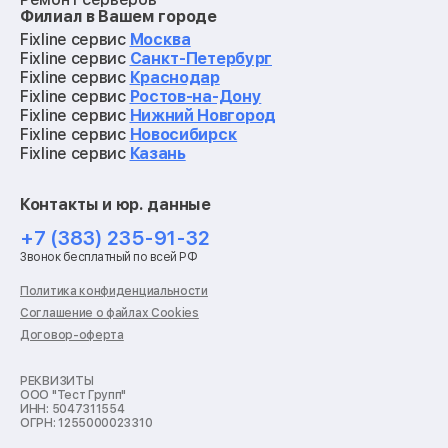
Филиал в Вашем городе
Ремонт мониторов
Ремонт квадрокоптеров
Fixline сервис
Москва
Ремонт электросамокатов
Fixline сервис
Санкт-Петербург
Ремонт материнских плат
Fixline сервис
Краснодар
Ремонт видеокарт
Fixline сервис
Ростов-на-Дону
Ремонт кофемашин
Fixline сервис
Нижний Новгород
Ремонт vr систем
Fixline сервис
Новосибирск
Ремонт игровых приставок
Fixline сервис
Казань
Ремонт экшн-камер
Ремонт смарт-часов
Контакты и юр. данные
Ремонт роботов-пылесосов
Ремонт холодильников
+7 (383) 235-91-32
Ремонт стиральных машин
Звонок бесплатный по всей РФ
Ремонт пылесосов
Ремонт варочных панелей
Политика конфиденциальности
Ремонт духовых шкафов
Соглашение о файлах Cookies
Ремонт кондиционеров
Договор-оферта
Ремонт кухонных комбайнов
Ремонт микроволновых печей
Ремонт морозильных камер
РЕКВИЗИТЫ
ООО "Тест Групп"
Ремонт отпаривателей
ИНН: 5047311554
Ремонт плоттеров
ОГРН: 1255000023310
Ремонт посудомоечных машин