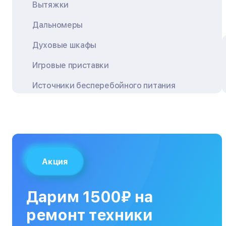
Вытяжки
Дальномеры
Духовые шкафы
Игровые приставки
Источники бесперебойного питания
Квадрокоптеры
Кондиционеры
Кофемашины
Акция
Кухонные плиты
Кухонные комбайны
Дарим 1500₽ на
МФУ
ремонт техники