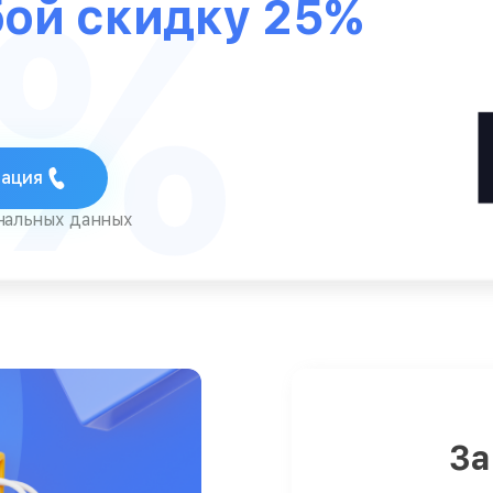
5%
бой скидку 25%
тация
ональных данных
За