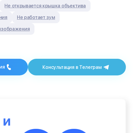
Не открывается крышка объектива
ния
Не работает зум
 изображения
ия
Консультация в Телеграм
ю
и