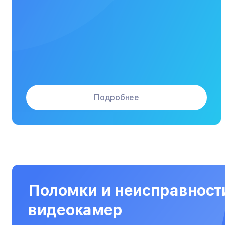
Массажные кресла
Материнские платы
Микроволновые печи
Микшерные пульты
Мониторы
Подробнее
Моноблоки
Морозильные камеры
Наушники
Нетбуки
Ноутбуки
Поломки и неисправност
Объективы
видеокамер
Оптические прицелы