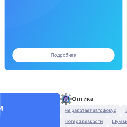
Подробнее
Оптика
и
Не работает автофокус
Потеря резкости
Шум м