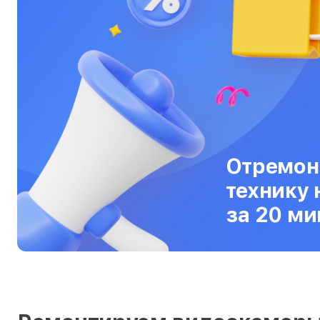
Ультрабуки
Фены
Фотоаппараты
Фотовспышки
Холодильники
Цифровые бинокли
Отремон
Экшн-камеры
технику 
за 20 ми
Электровелосипеды
Электросамокаты
Эхолоты