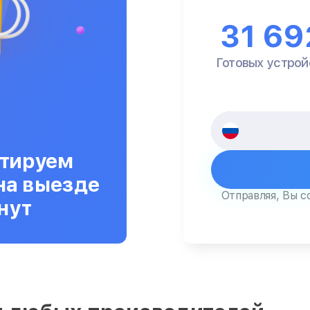
31 69
Готовых устрой
тируем
на выезде
Отправляя, Вы с
нут