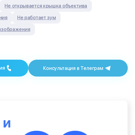
Не открывается крышка объектива
ния
Не работает зум
 изображения
ия
Консультация в Телеграм
ю
и