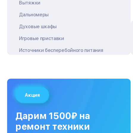
Вытяжки
Дальномеры
Духовые шкафы
Игровые приставки
Источники бесперебойного питания
Квадрокоптеры
Кондиционеры
Кофемашины
Акция
Кухонные плиты
Кухонные комбайны
Дарим 1500₽ на
МФУ
ремонт техники