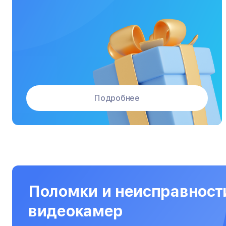
Массажные кресла
Материнские платы
Микроволновые печи
Микшерные пульты
Мониторы
Подробнее
Моноблоки
Морозильные камеры
Наушники
Нетбуки
Ноутбуки
Поломки и неисправност
Объективы
видеокамер
Оптические прицелы