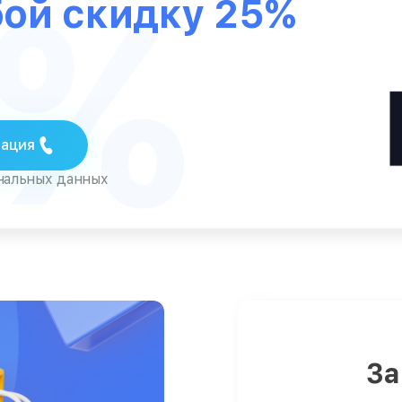
5%
бой скидку 25%
тация
ональных данных
За