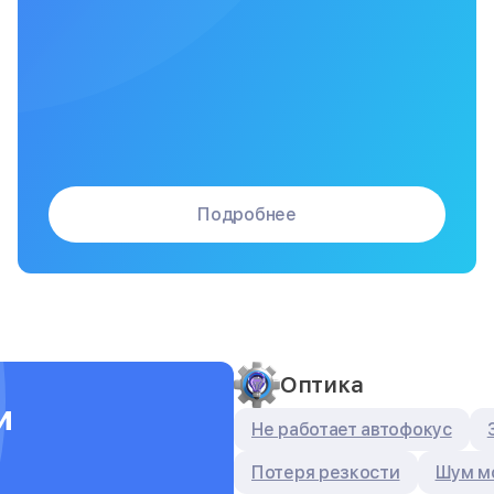
Подробнее
Оптика
и
Не работает автофокус
Потеря резкости
Шум м