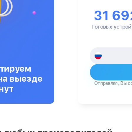
31 69
Готовых устрой
тируем
на выезде
Отправляя, Вы с
нут