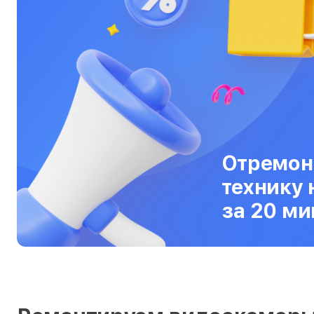
Ультрабуки
Фены
Фотоаппараты
Фотовспышки
Холодильники
Цифровые бинокли
Отремон
Экшн-камеры
технику 
за 20 ми
Электровелосипеды
Электросамокаты
Эхолоты