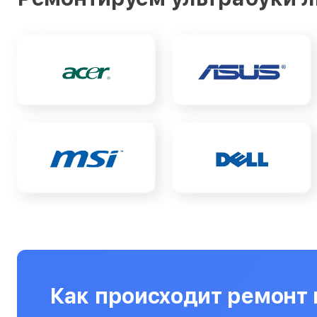
Ультрабуки
Фены
Фотоаппараты
Фотовспышки
Холодильники
Цифровые бинокли
Экшн-камеры
Электровелосипеды
Электросамокаты
Эхолоты
Как происходит ремонт в