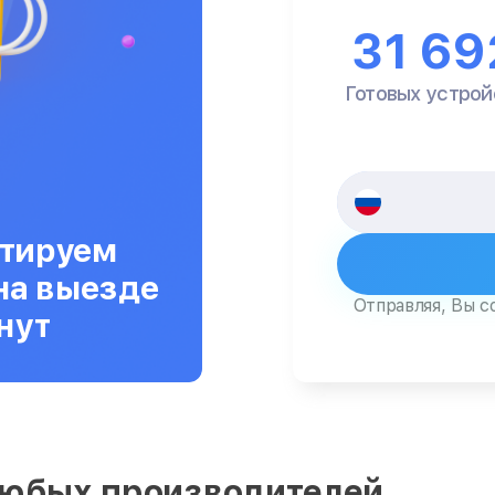
31 69
Готовых устрой
тируем
на выезде
Отправляя, Вы с
нут
любых производителей