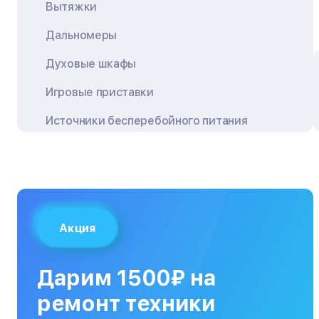
Вытяжки
Дальномеры
Духовые шкафы
Игровые приставки
Источники бесперебойного питания
Квадрокоптеры
Кондиционеры
Кофемашины
Акция
Кухонные плиты
Кухонные комбайны
Дарим 1500₽ на
МФУ
ремонт техники