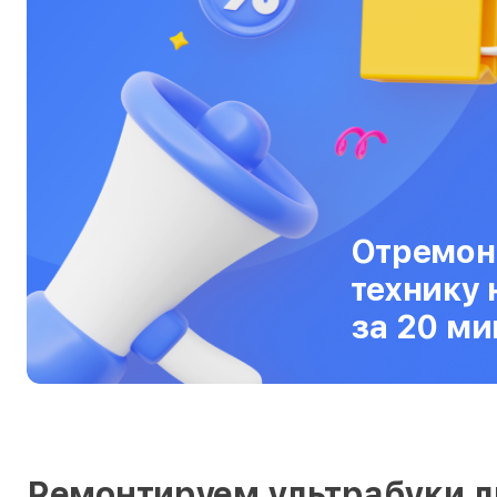
Серверы
Сканеры
Смарт-часы
Снегоуборщики
Стедикамы
Отремон
Стиральные машины
технику 
Сушилки для рук
за 20 ми
Сушильные машины
Телевизоры
Телефоны
Тепловизоры
Ремонтируем ультрабуки 