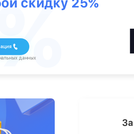
5%
бой скидку 25%
тация
ональных данных
За