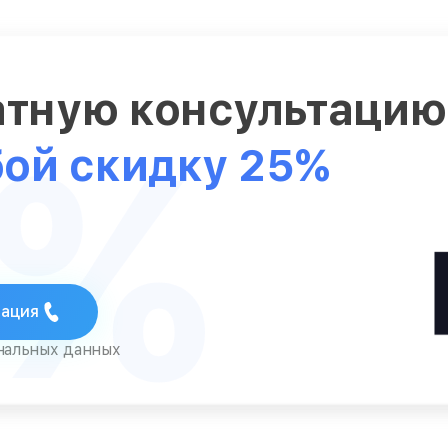
атную консультаци
5%
бой скидку 25%
тация
ональных данных