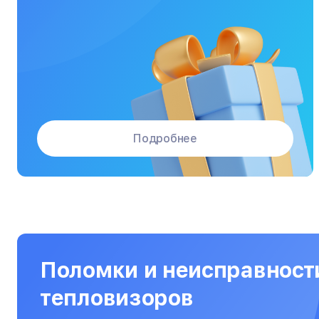
Массажные кресла
Материнские платы
Микроволновые печи
Микшерные пульты
Мониторы
Подробнее
Моноблоки
Морозильные камеры
Наушники
Нетбуки
Ноутбуки
Поломки и неисправност
Объективы
тепловизоров
Оптические прицелы