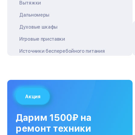
Вытяжки
Дальномеры
Духовые шкафы
Игровые приставки
Источники бесперебойного питания
Квадрокоптеры
Кондиционеры
Кофемашины
Акция
Кухонные плиты
Кухонные комбайны
Дарим 1500₽ на
МФУ
ремонт техники