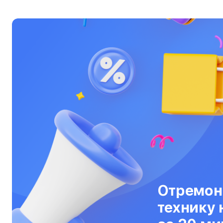
Ультрабуки
Фены
Фотоаппараты
Фотовспышки
Холодильники
Цифровые бинокли
Экшн-камеры
Электровелосипеды
Электросамокаты
Отремон
Эхолоты
технику 