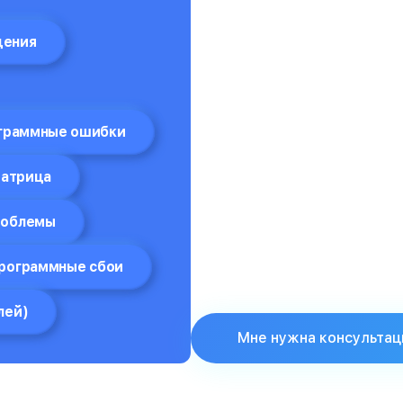
дения
граммные ошибки
атрица
роблемы
рограммные сбои
лей)
Мне нужна консультац