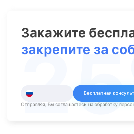
Серверы
Сканеры
Закажите беспл
Смарт-часы
2
Снегоуборщики
закрепите за со
Стедикамы
Стиральные машины
Сушилки для рук
Сушильные машины
Бесплатная консуль
Телевизоры
Отправляя, Вы соглашаетесь на обработку перс
Телефоны
Тепловизоры