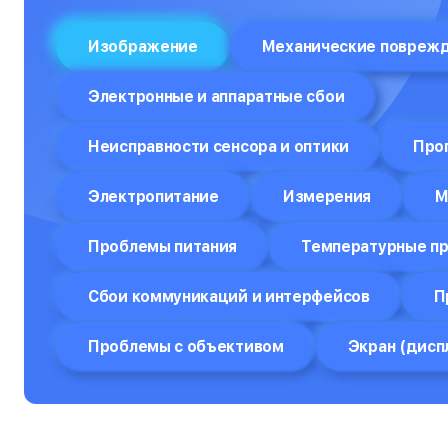
Отпариватели
Изображение
Механические повреж
Компьютеры
Электронные и аппаратные сбои
Пароварки
Неисправности сенсора и оптики
Про
Планшеты
Плоттеры
Электропитание
Измерения
М
Посудомоечные машины
Проблемы питания
Температурные п
Принтеры
Сбои коммуникаций и интерфейсов
П
Прицелы ночного видения
Проблемы с объективом
Экран (дисп
Проекторы
Пылесосы
Роботы-пылесосы