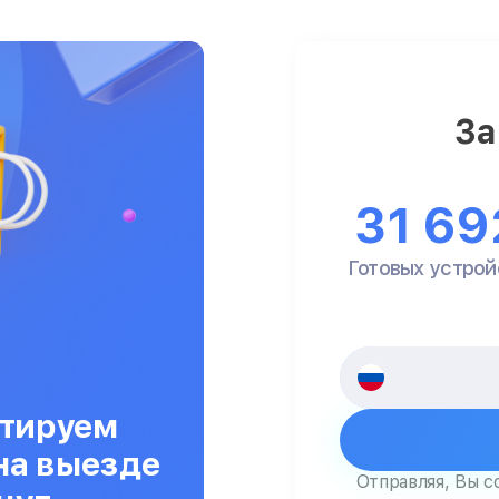
За
31 69
Готовых устрой
тируем
на выезде
Отправляя, Вы с