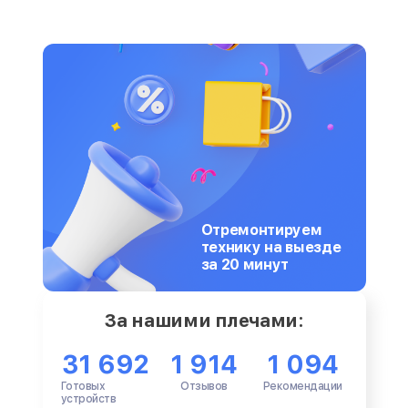
Отремонтируем
технику на выезде
за 20 минут
За нашими плечами:
31 692
1 914
1 094
Готовых
Отзывов
Рекомендации
устройств