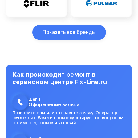
Показать все бренды
Как происходит ремонт в
сервисном центре Fix-Line.ru
Шаг 1
Оформление заявки
Позвоните нам или отправьте заявку. Оператор
свяжется с Вами и проконсультирует по вопросам
стоимости, сроков и условий