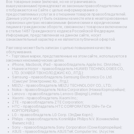
Ремонт источников бесперебойного питания
Все товарные знаки (включая, но не ограничиваясь
Ремонт пароварок
вышеуказанными) принадлежат их законным правообладателям и
отображаются на Сайте с целью информирования о
Ремонт микшерных пультов
предоставляемых услугах в отношении товаров правообладателей.
Ремонт dj-пультов
Данные услуги могут быть оказаны на месте или в неавторизованных
Ремонт кухонных плит
сервисных центрах независимыми физическими и юридическими
лицами в гражданском обороте, связанном с товаром и включенном
Ремонт стедикамов
в статью 1487 Гражданского кодекса Российской Федерации.
Ремонт оптических прицелов
Информация, представленная на данном сайте, носит
Ремонт электровелосипедов
ознакомительный характер и не является публичной офертой.
Ремонт видеокамер
Разговор может быть записан с целью повышения качества
Ремонт эхолотов
обслуживания.
Ремонт 3d-принтеров
* - Торговые марки, представленные на этом сайте, используются в
законных некоммерческих целях.
Ремонт прицелов ночного видения
iPhone, Macbook, iPad - правообладатель Apple Inc. (Эпл Инк.);
Ремонт винных шкафов
Huawei и Honor - правообладатель HUAWEI TECHNOLOGIES CO.,
LTD. (ХУАВЕЙ ТЕКНОЛОДЖИС КО., ЛТД.);
Ремонт выпрямителей
Samsung – правообладатель Samsung Electronics Co. Ltd.
Ремонт сушилок для рук
(Самсунг Электроникс Ко., Лтд.);
Ремонт дальномеров
MEIZU - правообладатель MEIZU TECHNOLOGY CO., LTD.;
Nokia - правообладатель Nokia Corporation (Нокиа Корпорейшн);
Ремонт снегоуборщиков
Lenovo - правообладатель Lenovo (Beijing) Limited;
Xiaomi - правообладатель Xiaomi Inc.;
ZTE - правообладатель ZTE Corporation;
HTC - правообладатель HTC CORPORATION (Эйч-Ти-Си
КОРПОРЕЙШН);
LG - правообладатель LG Corp. (ЭлДжи Корп.);
Philips - правообладатель Koninklijke Philips N.V. (Конинклийке
Филипс Н.В.);
Sony - правообладатель Sony Corporation (Сони Корпорейшн);
ASUS - правообладатель ASUSTeK Computer Inc. (Асустек