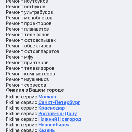
Ремонт ноутбуков
Ремонт нетбуков
Ремонт ультрабуков
Ремонт моноблоков
Ремонт проекторов
Ремонт планшетов
Ремонт телефонов
Ремонт фотовспышек
Ремонт объективов
Ремонт фотоаппаратов
Ремонт мфу
Ремонт принтеров
Ремонт телевизоров
Ремонт компьютеров
Ремонт наушников
Ремонт серверов
Филиал в Вашем городе
Ремонт мониторов
Ремонт квадрокоптеров
Fixline сервис
Москва
Ремонт электросамокатов
Fixline сервис
Санкт-Петербург
Ремонт материнских плат
Fixline сервис
Краснодар
Ремонт видеокарт
Fixline сервис
Ростов-на-Дону
Ремонт кофемашин
Fixline сервис
Нижний Новгород
Ремонт vr систем
Fixline сервис
Новосибирск
Ремонт игровых приставок
Fixline сервис
Казань