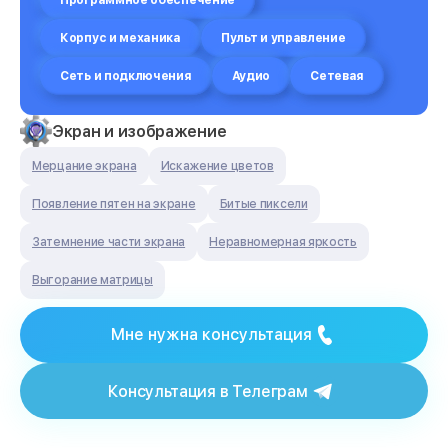
Программное обеспечение
Корпус и механика
Пульт и управление
Сеть и подключения
Аудио
Сетевая
Экран и изображение
Мерцание экрана
Искажение цветов
Появление пятен на экране
Битые пиксели
Затемнение части экрана
Неравномерная яркость
Выгорание матрицы
Мне нужна консультация
Консультация в Телеграм