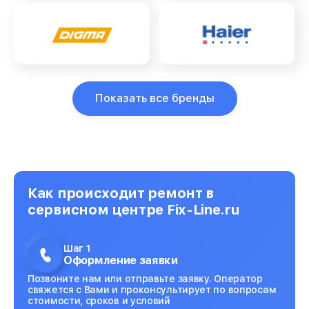
Показать все бренды
Как происходит ремонт в
сервисном центре Fix-Line.ru
Шаг 1
Оформление заявки
Позвоните нам или отправьте заявку. Оператор
свяжется с Вами и проконсультирует по вопросам
стоимости, сроков и условий