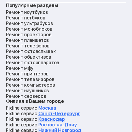
Популярные разделы
Ремонт ноутбуков
Ремонт нетбуков
Ремонт ультрабуков
Ремонт моноблоков
Ремонт проекторов
Ремонт планшетов
Ремонт телефонов
Ремонт фотовспышек
Ремонт объективов
Ремонт фотоаппаратов
Ремонт мфу
Ремонт принтеров
Ремонт телевизоров
Ремонт компьютеров
Ремонт наушников
Ремонт серверов
Филиал в Вашем городе
Ремонт мониторов
Ремонт квадрокоптеров
Fixline сервис
Москва
Ремонт электросамокатов
Fixline сервис
Санкт-Петербург
Ремонт материнских плат
Fixline сервис
Краснодар
Ремонт видеокарт
Fixline сервис
Ростов-на-Дону
Ремонт кофемашин
Fixline сервис
Нижний Новгород