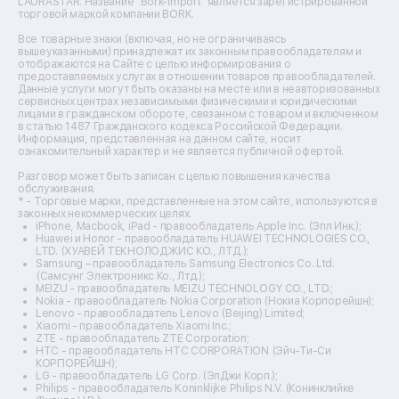
Ремонт водонагревателей
LAURASTAR. Название "Bork-Import" является зарегистрированной
торговой маркой компании BORK.
Ремонт вытяжек
Ремонт источников бесперебойного питания
Все товарные знаки (включая, но не ограничиваясь
Ремонт пароварок
вышеуказанными) принадлежат их законным правообладателям и
отображаются на Сайте с целью информирования о
Ремонт микшерных пультов
предоставляемых услугах в отношении товаров правообладателей.
Ремонт dj-пультов
Данные услуги могут быть оказаны на месте или в неавторизованных
Ремонт кухонных плит
сервисных центрах независимыми физическими и юридическими
лицами в гражданском обороте, связанном с товаром и включенном
Ремонт стедикамов
в статью 1487 Гражданского кодекса Российской Федерации.
Ремонт оптических прицелов
Информация, представленная на данном сайте, носит
Ремонт электровелосипедов
ознакомительный характер и не является публичной офертой.
Ремонт видеокамер
Разговор может быть записан с целью повышения качества
Ремонт эхолотов
обслуживания.
Ремонт 3d-принтеров
* - Торговые марки, представленные на этом сайте, используются в
законных некоммерческих целях.
Ремонт прицелов ночного видения
iPhone, Macbook, iPad - правообладатель Apple Inc. (Эпл Инк.);
Ремонт винных шкафов
Huawei и Honor - правообладатель HUAWEI TECHNOLOGIES CO.,
LTD. (ХУАВЕЙ ТЕКНОЛОДЖИС КО., ЛТД.);
Ремонт выпрямителей
Samsung – правообладатель Samsung Electronics Co. Ltd.
Ремонт сушилок для рук
(Самсунг Электроникс Ко., Лтд.);
Ремонт дальномеров
MEIZU - правообладатель MEIZU TECHNOLOGY CO., LTD.;
Nokia - правообладатель Nokia Corporation (Нокиа Корпорейшн);
Ремонт снегоуборщиков
Lenovo - правообладатель Lenovo (Beijing) Limited;
Xiaomi - правообладатель Xiaomi Inc.;
ZTE - правообладатель ZTE Corporation;
HTC - правообладатель HTC CORPORATION (Эйч-Ти-Си
КОРПОРЕЙШН);
LG - правообладатель LG Corp. (ЭлДжи Корп.);
Philips - правообладатель Koninklijke Philips N.V. (Конинклийке