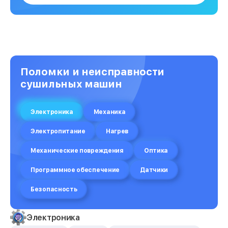
Поломки и неисправности
сушильных машин
Электроника
Механика
Электропитание
Нагрев
Механические повреждения
Оптика
Программное обеспечение
Датчики
Безопасность
Электроника