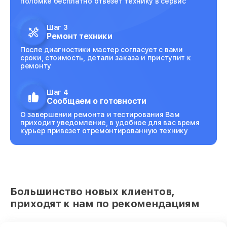
поломке бесплатно отвезет технику в сервис
Шаг 3
Ремонт техники
После диагностики мастер согласует с вами
сроки, стоимость, детали заказа и приступит к
ремонту
Шаг 4
Сообщаем о готовности
О завершении ремонта и тестирования Вам
приходит уведомление, в удобное для вас время
курьер привезет отремонтированную технику
Большинство новых клиентов,
приходят к нам по рекомендациям