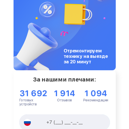
Отремонтируем
технику на выезде
за 20 минут
За нашими плечами:
31 692
1 914
1 094
Готовых
Отзывов
Рекомендации
устройств