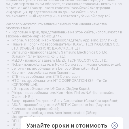
Ремонт кухонных плит
лицами в гражданском обороте, связанном с товаром и включенном
Ремонт стедикамов
в статью 1487 Гражданского кодекса Российской Федерации.
Ремонт оптических прицелов
Информация, представленная на данном сайте, носит
Ремонт электровелосипедов
ознакомительный характер и не является публичной офертой.
Ремонт видеокамер
Разговор может быть записан с целью повышения качества
Ремонт эхолотов
обслуживания.
Ремонт 3d-принтеров
* - Торговые марки, представленные на этом сайте, используются в
законных некоммерческих целях.
Ремонт прицелов ночного видения
iPhone, Macbook, iPad - правообладатель Apple Inc. (Эпл Инк.);
Ремонт винных шкафов
Huawei и Honor - правообладатель HUAWEI TECHNOLOGIES CO.,
LTD. (ХУАВЕЙ ТЕКНОЛОДЖИС КО., ЛТД.);
Ремонт выпрямителей
Samsung – правообладатель Samsung Electronics Co. Ltd.
Ремонт сушилок для рук
(Самсунг Электроникс Ко., Лтд.);
Ремонт дальномеров
MEIZU - правообладатель MEIZU TECHNOLOGY CO., LTD.;
Nokia - правообладатель Nokia Corporation (Нокиа Корпорейшн);
Ремонт снегоуборщиков
Lenovo - правообладатель Lenovo (Beijing) Limited;
Xiaomi - правообладатель Xiaomi Inc.;
ZTE - правообладатель ZTE Corporation;
HTC - правообладатель HTC CORPORATION (Эйч-Ти-Си
КОРПОРЕЙШН);
LG - правообладатель LG Corp. (ЭлДжи Корп.);
Philips - правообладатель Koninklijke Philips N.V. (Конинклийке
Филипс Н.В.);
Sony - правообладатель Sony Corporation (Сони Корпорейшн);
ASUS - правообладатель ASUSTeK Computer Inc. (Асустек
Компьютер Инкорпорейшн);
ACER - правообладатель Acer Incorporated (Эйсер
Инкорпорейтед);
DELL - правообладатель Dell Inc.(Делл Инк.);
Узнайте сроки и стоимость
HP - правообладатель HP Hewlett-Packard Group LLC (ЭйчПи
Хьюлетт Паккард Груп ЛЛК);