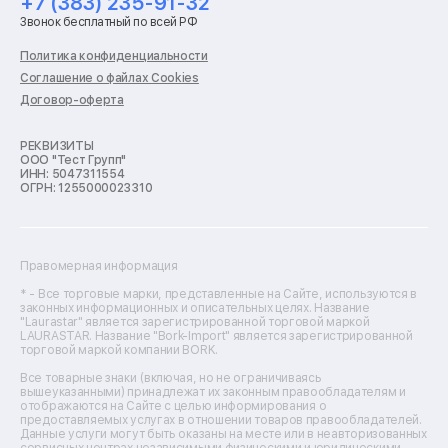
+7 (383) 235-91-32
Ремонт стиральных машин
Звонок бесплатный по всей РФ
Ремонт пылесосов
Ремонт варочных панелей
Политика конфиденциальности
Ремонт духовых шкафов
Соглашение о файлах Cookies
Ремонт кондиционеров
Договор-оферта
Ремонт кухонных комбайнов
Ремонт микроволновых печей
Ремонт морозильных камер
РЕКВИЗИТЫ
ООО "Тест Групп"
Ремонт отпаривателей
ИНН: 5047311554
Ремонт плоттеров
ОГРН: 1255000023310
Ремонт посудомоечных машин
Ремонт сканеров
Ремонт сушильных машин
Ремонт фенов
Правомерная информация
Ремонт цифровых биноклей
Ремонт тепловизоров
* - Все торговые марки, представленные на Сайте, используются в
законных информационных и описательных целях. Название
Ремонт массажных кресел
"Laurastar" является зарегистрированной торговой маркой
Ремонт водонагревателей
LAURASTAR. Название "Bork-Import" является зарегистрированной
торговой маркой компании BORK.
Ремонт вытяжек
Ремонт источников бесперебойного питания
Все товарные знаки (включая, но не ограничиваясь
Ремонт пароварок
вышеуказанными) принадлежат их законным правообладателям и
отображаются на Сайте с целью информирования о
Ремонт микшерных пультов
предоставляемых услугах в отношении товаров правообладателей.
Ремонт dj-пультов
Данные услуги могут быть оказаны на месте или в неавторизованных
сервисных центрах независимыми физическими и юридическими