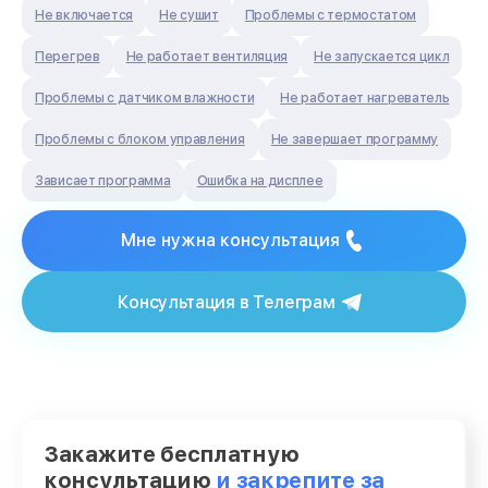
Не включается
Не сушит
Проблемы с термостатом
Перегрев
Не работает вентиляция
Не запускается цикл
Проблемы с датчиком влажности
Не работает нагреватель
Проблемы с блоком управления
Не завершает программу
Зависает программа
Ошибка на дисплее
Мне нужна консультация
Консультация в Телеграм
Закажите бесплатную
консультацию
и закрепите за