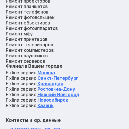
Ремонт проекторов
Ремонт планшетов
Ремонт телефонов
Ремонт фотовспышек
Ремонт объективов
Ремонт фотоаппаратов
Ремонт мфу
Ремонт принтеров
Ремонт телевизоров
Ремонт компьютеров
Ремонт наушников
Ремонт серверов
Филиал в Вашем городе
Ремонт мониторов
Ремонт квадрокоптеров
Fixline сервис
Москва
Ремонт электросамокатов
Fixline сервис
Санкт-Петербург
Ремонт материнских плат
Fixline сервис
Краснодар
Ремонт видеокарт
Fixline сервис
Ростов-на-Дону
Ремонт кофемашин
Fixline сервис
Нижний Новгород
Ремонт vr систем
Fixline сервис
Новосибирск
Ремонт игровых приставок
Fixline сервис
Казань
Ремонт экшн-камер
Ремонт смарт-часов
Контакты и юр. данные
Ремонт роботов-пылесосов
Ремонт холодильников