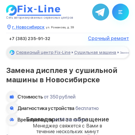
Сеть авторизированных сервисных центров
г. Новосибирск
ул. Романова, д. 39
Срочный ремонт
+7 (383) 235-91-32
Сервисный центр Fix-Line
Сушильная машина
Замена д
Замена дисплея у сушильной
машины в Новосибирске
Стоимость
от 350 рублей
Диагностика устройства
бесплатно
Благодарим за обращение
Время ремонта
от 20-ти минут
Менеджер свяжется с Вами в
течение нескольких минут