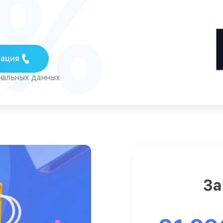
5%
тация
ональных данных
За