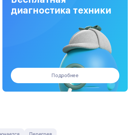
Заказать
от 120 мин
от 5000₽
диагностика техники
Подробнее
лючается
Перегрев