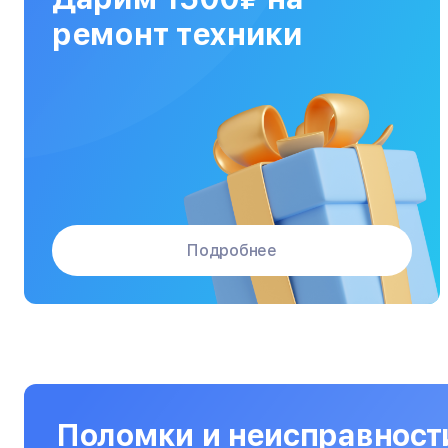
МФУ
ремонт техники
Массажные кресла
Материнские платы
Микроволновые печи
Микшерные пульты
Мониторы
Подробнее
Моноблоки
Морозильные камеры
Наушники
Нетбуки
Ноутбуки
Поломки и неисправност