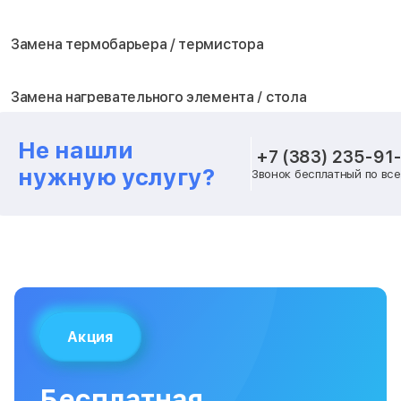
Замена термобарьера / термистора
Замена нагревательного элемента / стола
Не нашли
Замена блока питания
+7 (383) 235-91
нужную услугу?
Звонок бесплатный по вс
Замена шагового двигателя
Замена вентилятора охлаждения
Замена платы лазерного модуля
Акция
Замена материнской платы
Бесплатная