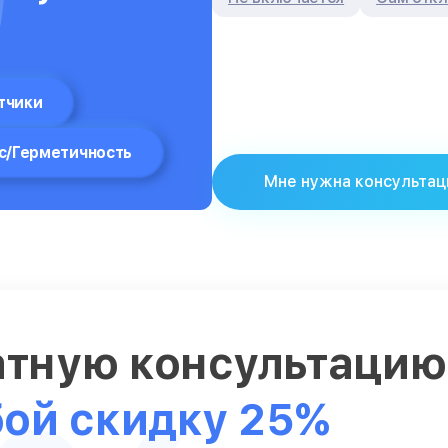
тчики
с/Герметичность
Мне нужна консультац
атную консультаци
бой скидку 25%