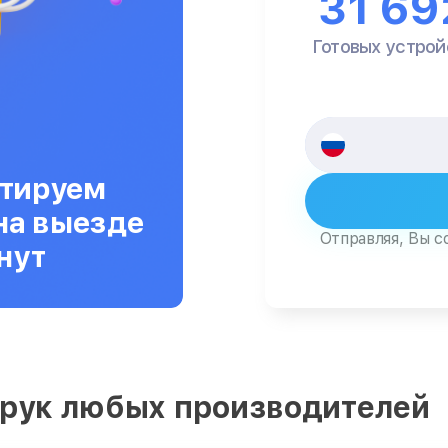
31 69
Готовых устрой
тируем
на выезде
Отправляя, Вы с
нут
 рук любых производителей