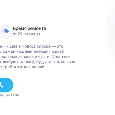
Время ремонта
от 20-ти минут
 Fix Line в Новосибирске — это
ко важен каждый элемент вашей
инальные запасные части. Опытные
т любую поломку, будь то стиральная
т работать как новая!
ых данных