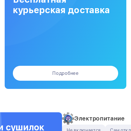
Сборка / разборка принтера
курьерская доставка
Подробнее
Электропитание
и сушилок
Не включается
Сам отк