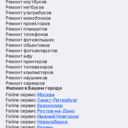
Ремонт ноутбуков
Ремонт нетбуков
Ремонт ультрабуков
Ремонт моноблоков
Ремонт проекторов
Ремонт планшетов
Ремонт телефонов
Ремонт фотовспышек
Ремонт объективов
Ремонт фотоаппаратов
Ремонт мфу
Ремонт принтеров
Ремонт телевизоров
Ремонт компьютеров
Ремонт наушников
Ремонт серверов
Филиал в Вашем городе
Ремонт мониторов
Ремонт квадрокоптеров
Fixline сервис
Москва
Ремонт электросамокатов
Fixline сервис
Санкт-Петербург
Ремонт материнских плат
Fixline сервис
Краснодар
Ремонт видеокарт
Fixline сервис
Ростов-на-Дону
Ремонт кофемашин
Fixline сервис
Нижний Новгород
Ремонт vr систем
Fixline сервис
Новосибирск
Ремонт игровых приставок
Fixline сервис
Казань