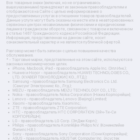
Ремонт источников бесперебойного питания
Все товарные знаки (включая, но не ограничиваясь
Ремонт пароварок
вышеуказанными) принадлежат их законным правообладателям и
отображаются на Сайте с целью информирования о
Ремонт микшерных пультов
предоставляемых услугах в отношении товаров правообладателей.
Ремонт dj-пультов
Данные услуги могут быть оказаны на месте или в неавторизованных
Ремонт кухонных плит
сервисных центрах независимыми физическими и юридическими
лицами в гражданском обороте, связанном с товаром и включенном
Ремонт стедикамов
в статью 1487 Гражданского кодекса Российской Федерации.
Ремонт оптических прицелов
Информация, представленная на данном сайте, носит
Ремонт электровелосипедов
ознакомительный характер и не является публичной офертой.
Ремонт видеокамер
Разговор может быть записан с целью повышения качества
Ремонт эхолотов
обслуживания.
Ремонт 3d-принтеров
* - Торговые марки, представленные на этом сайте, используются в
законных некоммерческих целях.
Ремонт прицелов ночного видения
iPhone, Macbook, iPad - правообладатель Apple Inc. (Эпл Инк.);
Ремонт винных шкафов
Huawei и Honor - правообладатель HUAWEI TECHNOLOGIES CO.,
LTD. (ХУАВЕЙ ТЕКНОЛОДЖИС КО., ЛТД.);
Ремонт выпрямителей
Samsung – правообладатель Samsung Electronics Co. Ltd.
Ремонт сушилок для рук
(Самсунг Электроникс Ко., Лтд.);
Ремонт дальномеров
MEIZU - правообладатель MEIZU TECHNOLOGY CO., LTD.;
Nokia - правообладатель Nokia Corporation (Нокиа Корпорейшн);
Ремонт снегоуборщиков
Lenovo - правообладатель Lenovo (Beijing) Limited;
Xiaomi - правообладатель Xiaomi Inc.;
ZTE - правообладатель ZTE Corporation;
HTC - правообладатель HTC CORPORATION (Эйч-Ти-Си
КОРПОРЕЙШН);
LG - правообладатель LG Corp. (ЭлДжи Корп.);
Philips - правообладатель Koninklijke Philips N.V. (Конинклийке
Филипс Н.В.);
Sony - правообладатель Sony Corporation (Сони Корпорейшн);
ASUS - правообладатель ASUSTeK Computer Inc. (Асустек