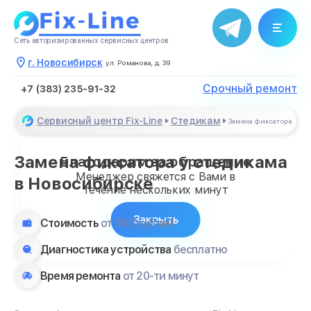
Сеть авторизированных сервисных центров
г. Новосибирск
ул. Романова, д. 39
Срочный ремонт
+7 (383) 235-91-32
Сервисный центр Fix-Line
Стедикам
Замена фиксатора
Замена фиксатора у стедикама
Благодарим за обращение
Менеджер свяжется с Вами в
в Новосибирске
течение нескольких минут
Закрыть
Стоимость
от 350 рублей
Диагностика устройства
бесплатно
Время ремонта
от 20-ти минут