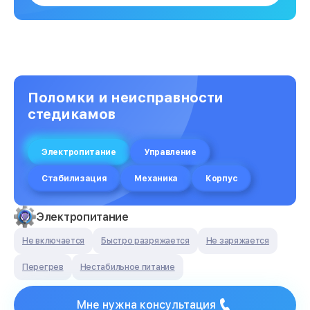
Поломки и неисправности
стедикамов
Электропитание
Управление
Стабилизация
Механика
Корпус
Электропитание
Не включается
Быстро разряжается
Не заряжается
Перегрев
Нестабильное питание
Мне нужна консультация