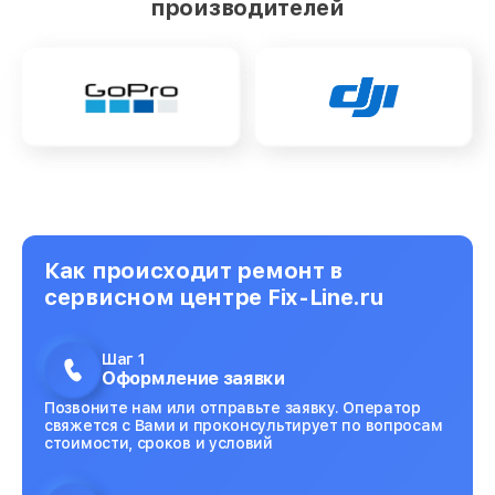
производителей
Как происходит ремонт в
сервисном центре Fix-Line.ru
Шаг 1
Оформление заявки
Позвоните нам или отправьте заявку. Оператор
свяжется с Вами и проконсультирует по вопросам
стоимости, сроков и условий