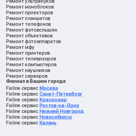
Ремонт ультрабуков
Ремонт моноблоков
Ремонт проекторов
Ремонт планшетов
Ремонт телефонов
Ремонт фотовспышек
Ремонт объективов
Ремонт фотоаппаратов
Ремонт мфу
Ремонт принтеров
Ремонт телевизоров
Ремонт компьютеров
Ремонт наушников
Ремонт серверов
Филиал в Вашем городе
Ремонт мониторов
Ремонт квадрокоптеров
Fixline сервис
Москва
Ремонт электросамокатов
Fixline сервис
Санкт-Петербург
Ремонт материнских плат
Fixline сервис
Краснодар
Ремонт видеокарт
Fixline сервис
Ростов-на-Дону
Ремонт кофемашин
Fixline сервис
Нижний Новгород
Ремонт vr систем
Fixline сервис
Новосибирск
Ремонт игровых приставок
Fixline сервис
Казань
Ремонт экшн-камер
Ремонт смарт-часов