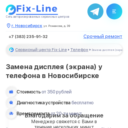
Сеть авторизированных сервисных центров
г. Новосибирск
ул. Романова, д. 39
Срочный ремонт
+7 (383) 235-91-32
Сервисный центр Fix-Line
Телефон
Замена дисплея (экрана)
Замена дисплея (экрана) у
телефона в Новосибирске
Стоимость
от 350 рублей
Диагностика устройства
бесплатно
Время ремонта
от 20-ти минут
Благодарим за обращение
Менеджер свяжется с Вами в
течение нескольких минут