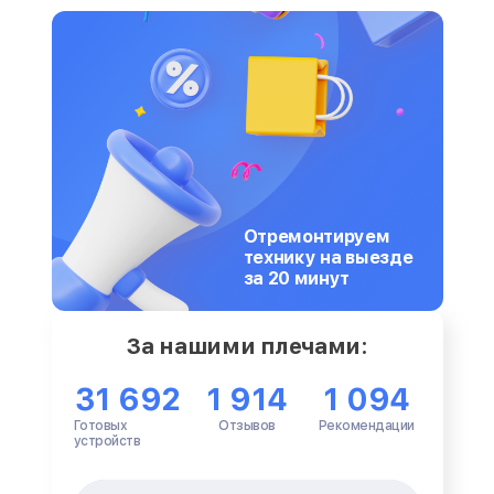
Отремонтируем
технику на выезде
за 20 минут
За нашими плечами:
31 692
1 914
1 094
Готовых
Отзывов
Рекомендации
устройств