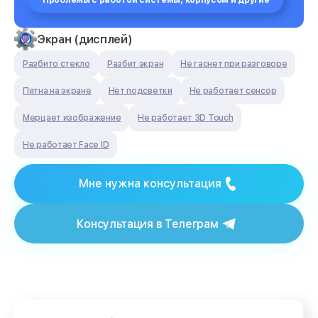
Проблемы с работой системы, корпусом и другие
Экран (дисплей)
Разбито стекло
Разбит экран
Не гаснет при разговоре
Пятна на экране
Нет подсветки
Не работает сенсор
Мерцает изображение
Не работает 3D Touch
Не работает Face ID
Мне нужна консультация
Консультация в Телеграм