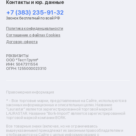
Контакты и юр. данные
Ремонт роботов-пылесосов
Ремонт холодильников
+7 (383) 235-91-32
Ремонт стиральных машин
Звонок бесплатный по всей РФ
Ремонт пылесосов
Ремонт варочных панелей
Политика конфиденциальности
Ремонт духовых шкафов
Соглашение о файлах Cookies
Ремонт кондиционеров
Договор-оферта
Ремонт кухонных комбайнов
Ремонт микроволновых печей
Ремонт морозильных камер
РЕКВИЗИТЫ
ООО "Тест Групп"
Ремонт отпаривателей
ИНН: 5047311554
Ремонт плоттеров
ОГРН: 1255000023310
Ремонт посудомоечных машин
Ремонт сканеров
Ремонт сушильных машин
Ремонт фенов
Правомерная информация
Ремонт цифровых биноклей
Ремонт тепловизоров
* - Все торговые марки, представленные на Сайте, используются в
законных информационных и описательных целях. Название
Ремонт массажных кресел
"Laurastar" является зарегистрированной торговой маркой
Ремонт водонагревателей
LAURASTAR. Название "Bork-Import" является зарегистрированной
торговой маркой компании BORK.
Ремонт вытяжек
Ремонт источников бесперебойного питания
Все товарные знаки (включая, но не ограничиваясь
Ремонт пароварок
вышеуказанными) принадлежат их законным правообладателям и
отображаются на Сайте с целью информирования о