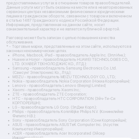
Ремонт микшерных пультов
предоставляемых услугах в отношении товаров правообладателей.
Ремонт dj-пультов
Данные услуги могут быть оказаны на месте или в неавторизованных
Ремонт кухонных плит
сервисных центрах независимыми физическими и юридическими
лицами в гражданском обороте, связанном с товаром и включенном
Ремонт стедикамов
в статью 1487 Гражданского кодекса Российской Федерации.
Ремонт оптических прицелов
Информация, представленная на данном сайте, носит
Ремонт электровелосипедов
ознакомительный характер и не является публичной офертой.
Ремонт видеокамер
Разговор может быть записан с целью повышения качества
Ремонт эхолотов
обслуживания.
Ремонт 3d-принтеров
* - Торговые марки, представленные на этом сайте, используются в
законных некоммерческих целях.
Ремонт прицелов ночного видения
iPhone, Macbook, iPad - правообладатель Apple Inc. (Эпл Инк.);
Ремонт винных шкафов
Huawei и Honor - правообладатель HUAWEI TECHNOLOGIES CO.,
LTD. (ХУАВЕЙ ТЕКНОЛОДЖИС КО., ЛТД.);
Ремонт выпрямителей
Samsung – правообладатель Samsung Electronics Co. Ltd.
Ремонт сушилок для рук
(Самсунг Электроникс Ко., Лтд.);
Ремонт дальномеров
MEIZU - правообладатель MEIZU TECHNOLOGY CO., LTD.;
Nokia - правообладатель Nokia Corporation (Нокиа Корпорейшн);
Ремонт снегоуборщиков
Lenovo - правообладатель Lenovo (Beijing) Limited;
Xiaomi - правообладатель Xiaomi Inc.;
ZTE - правообладатель ZTE Corporation;
HTC - правообладатель HTC CORPORATION (Эйч-Ти-Си
КОРПОРЕЙШН);
LG - правообладатель LG Corp. (ЭлДжи Корп.);
Philips - правообладатель Koninklijke Philips N.V. (Конинклийке
Филипс Н.В.);
Sony - правообладатель Sony Corporation (Сони Корпорейшн);
ASUS - правообладатель ASUSTeK Computer Inc. (Асустек
Компьютер Инкорпорейшн);
ACER - правообладатель Acer Incorporated (Эйсер
Инкорпорейтед);