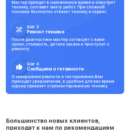
Мастер приедет в назначенное время и осмотрит
технику, составит смету работ. При сложной
поломке бесплатно отвезет технику в сервис
Шаг 3
Ремонт техники
После диагностики мастер согласует с вами
сроки, стоимость, детали заказа и приступит к
ремонту
Шаг 4
Сообщаем о готовности
О завершении ремонта и тестирования Вам
приходит уведомление, в удобное для вас время
курьер привезет отремонтированную технику
Большинство новых клиентов,
приходят к нам по рекомендациям