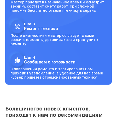
Мастер приедет в назначенное время и осмотрит
технику, составит смету работ. При сложной
поломке бесплатно отвезет технику в сервис
Шаг 3
Ремонт техники
После диагностики мастер согласует с вами
сроки, стоимость, детали заказа и приступит к
ремонту
Шаг 4
Сообщаем о готовности
О завершении ремонта и тестирования Вам
приходит уведомление, в удобное для вас время
курьер привезет отремонтированную технику
Большинство новых клиентов,
приходят к нам по рекомендациям