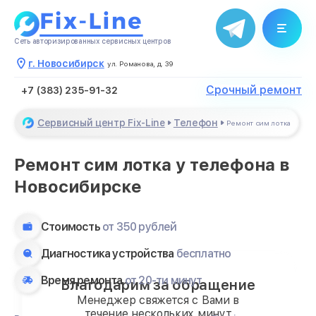
Сеть авторизированных сервисных центров
г. Новосибирск
ул. Романова, д. 39
Срочный ремонт
+7 (383) 235-91-32
Сервисный центр Fix-Line
Телефон
Ремонт сим лотка
Ремонт сим лотка у телефона в
Новосибирске
Стоимость
от 350 рублей
Диагностика устройства
бесплатно
Время ремонта
от 20-ти минут
Благодарим за обращение
Менеджер свяжется с Вами в
течение нескольких минут