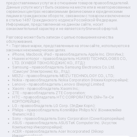
Ремонт микшерных пультов
предоставляемых услугах в отношении товаров правообладателей.
Ремонт dj-пультов
Данные услуги могут быть оказаны на месте или в неавторизованных
Ремонт кухонных плит
сервисных центрах независимыми физическими и юридическими
лицами в гражданском обороте, связанном с товаром и включенном
Ремонт стедикамов
в статью 1487 Гражданского кодекса Российской Федерации.
Ремонт оптических прицелов
Информация, представленная на данном сайте, носит
Ремонт электровелосипедов
ознакомительный характер и не является публичной офертой.
Ремонт видеокамер
Разговор может быть записан с целью повышения качества
Ремонт эхолотов
обслуживания.
Ремонт 3d-принтеров
* - Торговые марки, представленные на этом сайте, используются в
законных некоммерческих целях.
Ремонт прицелов ночного видения
iPhone, Macbook, iPad - правообладатель Apple Inc. (Эпл Инк.);
Ремонт винных шкафов
Huawei и Honor - правообладатель HUAWEI TECHNOLOGIES CO.,
LTD. (ХУАВЕЙ ТЕКНОЛОДЖИС КО., ЛТД.);
Ремонт выпрямителей
Samsung – правообладатель Samsung Electronics Co. Ltd.
Ремонт сушилок для рук
(Самсунг Электроникс Ко., Лтд.);
Ремонт дальномеров
MEIZU - правообладатель MEIZU TECHNOLOGY CO., LTD.;
Nokia - правообладатель Nokia Corporation (Нокиа Корпорейшн);
Ремонт снегоуборщиков
Lenovo - правообладатель Lenovo (Beijing) Limited;
Xiaomi - правообладатель Xiaomi Inc.;
ZTE - правообладатель ZTE Corporation;
HTC - правообладатель HTC CORPORATION (Эйч-Ти-Си
КОРПОРЕЙШН);
LG - правообладатель LG Corp. (ЭлДжи Корп.);
Philips - правообладатель Koninklijke Philips N.V. (Конинклийке
Филипс Н.В.);
Sony - правообладатель Sony Corporation (Сони Корпорейшн);
ASUS - правообладатель ASUSTeK Computer Inc. (Асустек
Компьютер Инкорпорейшн);
ACER - правообладатель Acer Incorporated (Эйсер
Инкорпорейтед);