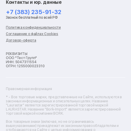
Контакты и юр. данные
Ремонт роботов-пылесосов
Ремонт холодильников
+7 (383) 235-91-32
Ремонт стиральных машин
Звонок бесплатный по всей РФ
Ремонт пылесосов
Ремонт варочных панелей
Политика конфиденциальности
Ремонт духовых шкафов
Соглашение о файлах Cookies
Ремонт кондиционеров
Договор-оферта
Ремонт кухонных комбайнов
Ремонт микроволновых печей
Ремонт морозильных камер
РЕКВИЗИТЫ
ООО "Тест Групп"
Ремонт отпаривателей
ИНН: 5047311554
Ремонт плоттеров
ОГРН: 1255000023310
Ремонт посудомоечных машин
Ремонт сканеров
Ремонт сушильных машин
Ремонт фенов
Правомерная информация
Ремонт цифровых биноклей
Ремонт тепловизоров
* - Все торговые марки, представленные на Сайте, используются в
законных информационных и описательных целях. Название
Ремонт массажных кресел
"Laurastar" является зарегистрированной торговой маркой
Ремонт водонагревателей
LAURASTAR. Название "Bork-Import" является зарегистрированной
торговой маркой компании BORK.
Ремонт вытяжек
Ремонт источников бесперебойного питания
Все товарные знаки (включая, но не ограничиваясь
Ремонт пароварок
вышеуказанными) принадлежат их законным правообладателям и
отображаются на Сайте с целью информирования о