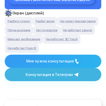
Проблемы с работой системы, корпусом и другие
Экран (дисплей)
Разбито стекло
Разбит экран
Не гаснет при разговоре
Пятна на экране
Нет подсветки
Не работает сенсор
Мерцает изображение
Не работает 3D Touch
Не работает Face ID
Мне нужна консультация
Консультация в Телеграм