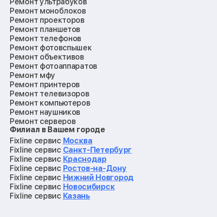
Ремонт ультрабуков
Ремонт моноблоков
Ремонт проекторов
Ремонт планшетов
Ремонт телефонов
Ремонт фотовспышек
Ремонт объективов
Ремонт фотоаппаратов
Ремонт мфу
Ремонт принтеров
Ремонт телевизоров
Ремонт компьютеров
Ремонт наушников
Ремонт серверов
Филиал в Вашем городе
Ремонт мониторов
Ремонт квадрокоптеров
Fixline сервис
Москва
Ремонт электросамокатов
Fixline сервис
Санкт-Петербург
Ремонт материнских плат
Fixline сервис
Краснодар
Ремонт видеокарт
Fixline сервис
Ростов-на-Дону
Ремонт кофемашин
Fixline сервис
Нижний Новгород
Ремонт vr систем
Fixline сервис
Новосибирск
Ремонт игровых приставок
Fixline сервис
Казань
Ремонт экшн-камер
Ремонт смарт-часов