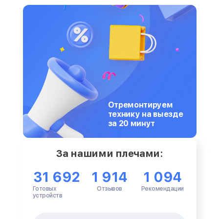
Отремонтируем
технику на выезде
за 20 минут
За нашими плечами:
31 692
1 914
1 094
Готовых
Отзывов
Рекомендации
устройств