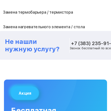
Замена термобарьера / термистора
Замена нагревательного элемента / стола
Не нашли
Замена блока питания
+7 (383) 235-91
нужную услугу?
Звонок бесплатный по вс
Замена шагового двигателя
Замена вентилятора охлаждения
Замена платы лазерного модуля
Акция
Замена материнской платы
Бесплатная