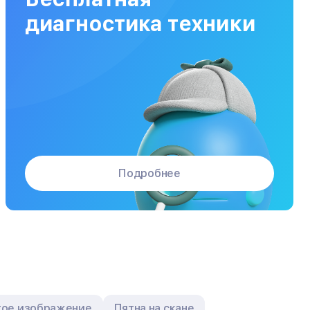
Заказать
от 120 мин
от 5000₽
диагностика техники
Подробнее
ое изображение
Пятна на скане