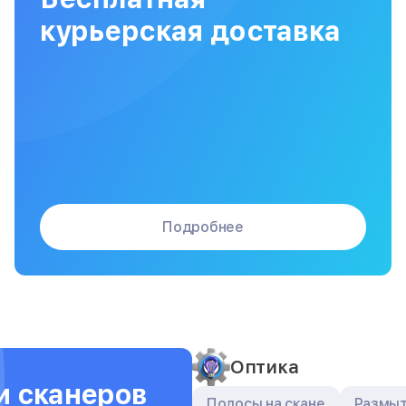
Сборка / разборка принтера
курьерская доставка
Подробнее
Оптика
и сканеров
Полосы на скане
Размыт