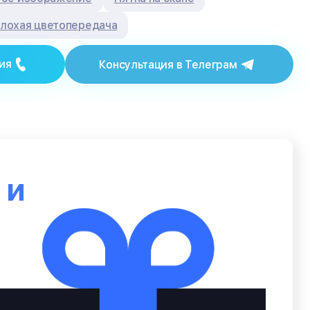
лохая цветопередача
ия
Консультация в Телеграм
ю
и