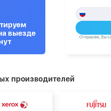
тируем
на выезде
Отправляя, Вы с
нут
ых производителей