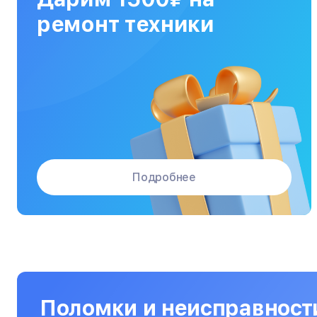
МФУ
ремонт техники
Массажные кресла
Материнские платы
Микроволновые печи
Микшерные пульты
Мониторы
Подробнее
Моноблоки
Морозильные камеры
Наушники
Нетбуки
Ноутбуки
Поломки и неисправност