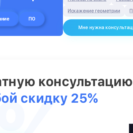
Искажение геометрии
П
ание
ПО
Мне нужна консультац
атную консультаци
5%
бой скидку 25%