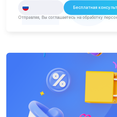
Пылесосы
Бесплатная консуль
Роботы-пылесосы
Отправляя, Вы соглашаетесь на обработку перс
Серверы
Сканеры
Смарт-часы
Снегоуборщики
Стедикамы
Стиральные машины
Сушилки для рук
Сушильные машины
Телевизоры
Телефоны