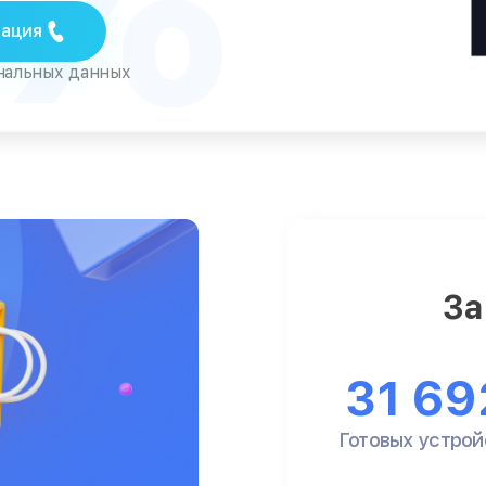
тация
ональных данных
За
31 69
Готовых устрой