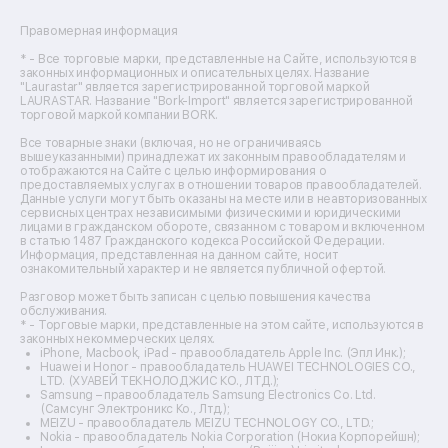
Ремонт сушильных машин
Ремонт фенов
Правомерная информация
Ремонт цифровых биноклей
Ремонт тепловизоров
* - Все торговые марки, представленные на Сайте, используются в
законных информационных и описательных целях. Название
Ремонт массажных кресел
"Laurastar" является зарегистрированной торговой маркой
Ремонт водонагревателей
LAURASTAR. Название "Bork-Import" является зарегистрированной
торговой маркой компании BORK.
Ремонт вытяжек
Ремонт источников бесперебойного питания
Все товарные знаки (включая, но не ограничиваясь
Ремонт пароварок
вышеуказанными) принадлежат их законным правообладателям и
отображаются на Сайте с целью информирования о
Ремонт микшерных пультов
предоставляемых услугах в отношении товаров правообладателей.
Ремонт dj-пультов
Данные услуги могут быть оказаны на месте или в неавторизованных
Ремонт кухонных плит
сервисных центрах независимыми физическими и юридическими
лицами в гражданском обороте, связанном с товаром и включенном
Ремонт стедикамов
в статью 1487 Гражданского кодекса Российской Федерации.
Ремонт оптических прицелов
Информация, представленная на данном сайте, носит
Ремонт электровелосипедов
ознакомительный характер и не является публичной офертой.
Ремонт видеокамер
Разговор может быть записан с целью повышения качества
Ремонт эхолотов
обслуживания.
Ремонт 3d-принтеров
* - Торговые марки, представленные на этом сайте, используются в
законных некоммерческих целях.
Ремонт прицелов ночного видения
iPhone, Macbook, iPad - правообладатель Apple Inc. (Эпл Инк.);
Ремонт винных шкафов
Huawei и Honor - правообладатель HUAWEI TECHNOLOGIES CO.,
LTD. (ХУАВЕЙ ТЕКНОЛОДЖИС КО., ЛТД.);
Ремонт выпрямителей
Samsung – правообладатель Samsung Electronics Co. Ltd.
Ремонт сушилок для рук
(Самсунг Электроникс Ко., Лтд.);
Ремонт дальномеров
MEIZU - правообладатель MEIZU TECHNOLOGY CO., LTD.;
Nokia - правообладатель Nokia Corporation (Нокиа Корпорейшн);
Ремонт снегоуборщиков