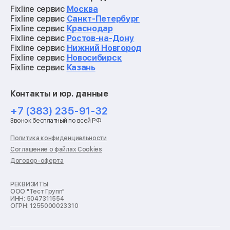
Ремонт квадрокоптеров
Fixline сервис
Москва
Ремонт электросамокатов
Fixline сервис
Санкт-Петербург
Ремонт материнских плат
Fixline сервис
Краснодар
Ремонт видеокарт
Fixline сервис
Ростов-на-Дону
Ремонт кофемашин
Fixline сервис
Нижний Новгород
Ремонт vr систем
Fixline сервис
Новосибирск
Ремонт игровых приставок
Fixline сервис
Казань
Ремонт экшн-камер
Ремонт смарт-часов
Контакты и юр. данные
Ремонт роботов-пылесосов
Ремонт холодильников
+7 (383) 235-91-32
Ремонт стиральных машин
Звонок бесплатный по всей РФ
Ремонт пылесосов
Ремонт варочных панелей
Политика конфиденциальности
Ремонт духовых шкафов
Соглашение о файлах Cookies
Ремонт кондиционеров
Договор-оферта
Ремонт кухонных комбайнов
Ремонт микроволновых печей
Ремонт морозильных камер
РЕКВИЗИТЫ
ООО "Тест Групп"
Ремонт отпаривателей
ИНН: 5047311554
Ремонт плоттеров
ОГРН: 1255000023310
Ремонт посудомоечных машин
Ремонт сканеров