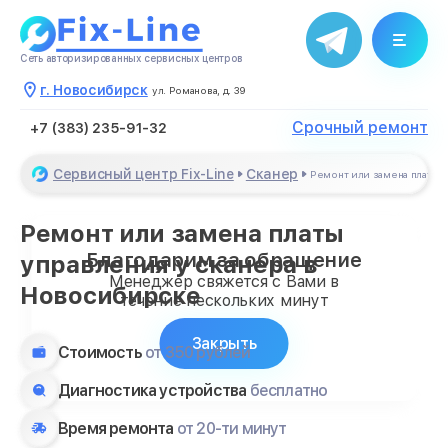
Сеть авторизированных сервисных центров
г. Новосибирск
ул. Романова, д. 39
Срочный ремонт
+7 (383) 235-91-32
Сервисный центр Fix-Line
Сканер
Ремонт или замена платы 
Ремонт или замена платы
Благодарим за обращение
управления у сканера в
Менеджер свяжется с Вами в
Новосибирске
течение нескольких минут
Закрыть
Стоимость
от 350 рублей
Диагностика устройства
бесплатно
Время ремонта
от 20-ти минут