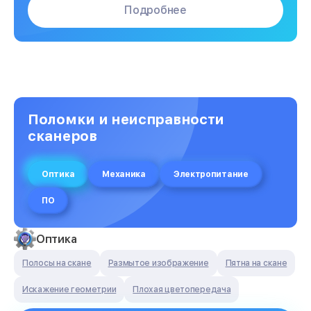
Подробнее
Поломки и неисправности
сканеров
Оптика
Механика
Электропитание
ПО
Оптика
Полосы на скане
Размытое изображение
Пятна на скане
Искажение геометрии
Плохая цветопередача