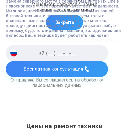
Замена северного моста в сервисном центре Fix Line в
Менеджер свяжется с Вами в
Новосибирске — это гарантия качества и надежности.
течение нескольких минут
Мы знаем, насколько важен каждый элемент вашей
бытовой техники, и поэтому используем только
оригинальные запасные части. Опытные мастера
Закрыть
проведут диагностику и оперативно устранят любую
поломку, будь то стиральная машина, холодильник или
пылесос. Ваша техника будет работать как новая!
Бесплатная консультация
Отправляя, Вы соглашаетесь на обработку
персональных данных
Цены на ремонт техники