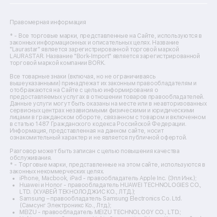
Ремонт сканеров
Ремонт сушильных машин
Ремонт фенов
Правомерная информация
Ремонт цифровых биноклей
Ремонт тепловизоров
* - Все торговые марки, представленные на Сайте, используются в
законных информационных и описательных целях. Название
Ремонт массажных кресел
"Laurastar" является зарегистрированной торговой маркой
Ремонт водонагревателей
LAURASTAR. Название "Bork-Import" является зарегистрированной
торговой маркой компании BORK.
Ремонт вытяжек
Ремонт источников бесперебойного питания
Все товарные знаки (включая, но не ограничиваясь
Ремонт пароварок
вышеуказанными) принадлежат их законным правообладателям и
отображаются на Сайте с целью информирования о
Ремонт микшерных пультов
предоставляемых услугах в отношении товаров правообладателей.
Ремонт dj-пультов
Данные услуги могут быть оказаны на месте или в неавторизованных
Ремонт кухонных плит
сервисных центрах независимыми физическими и юридическими
лицами в гражданском обороте, связанном с товаром и включенном
Ремонт стедикамов
в статью 1487 Гражданского кодекса Российской Федерации.
Ремонт оптических прицелов
Информация, представленная на данном сайте, носит
Ремонт электровелосипедов
ознакомительный характер и не является публичной офертой.
Ремонт видеокамер
Разговор может быть записан с целью повышения качества
Ремонт эхолотов
обслуживания.
Ремонт 3d-принтеров
* - Торговые марки, представленные на этом сайте, используются в
законных некоммерческих целях.
Ремонт прицелов ночного видения
iPhone, Macbook, iPad - правообладатель Apple Inc. (Эпл Инк.);
Ремонт винных шкафов
Huawei и Honor - правообладатель HUAWEI TECHNOLOGIES CO.,
LTD. (ХУАВЕЙ ТЕКНОЛОДЖИС КО., ЛТД.);
Ремонт выпрямителей
Samsung – правообладатель Samsung Electronics Co. Ltd.
Ремонт сушилок для рук
(Самсунг Электроникс Ко., Лтд.);
Ремонт дальномеров
MEIZU - правообладатель MEIZU TECHNOLOGY CO., LTD.;