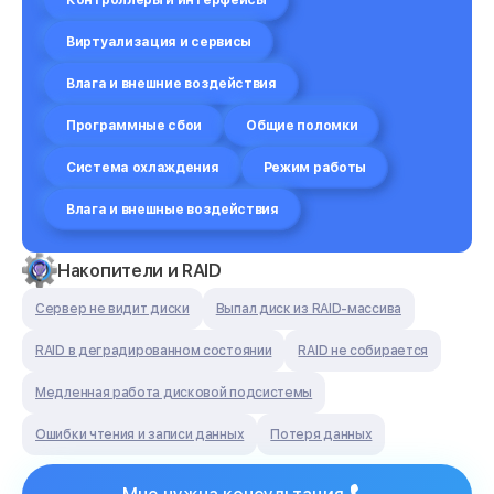
Контроллеры и интерфейсы
Виртуализация и сервисы
Влага и внешние воздействия
Программные сбои
Общие поломки
Система охлаждения
Режим работы
Влага и внешные воздействия
Накопители и RAID
Сервер не видит диски
Выпал диск из RAID-массива
RAID в деградированном состоянии
RAID не собирается
Медленная работа дисковой подсистемы
Ошибки чтения и записи данных
Потеря данных