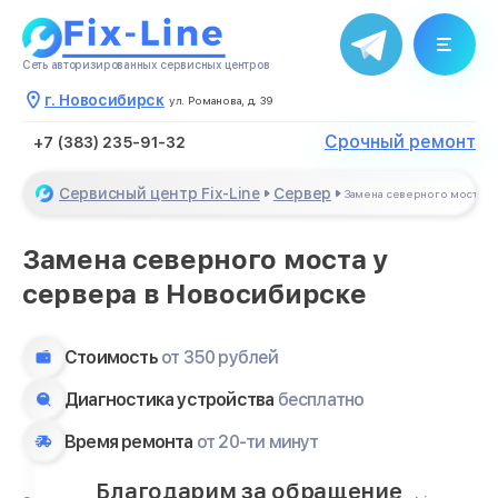
Сеть авторизированных сервисных центров
г. Новосибирск
ул. Романова, д. 39
Срочный ремонт
+7 (383) 235-91-32
Сервисный центр Fix-Line
Сервер
Замена северного моста
Замена северного моста у
сервера в Новосибирске
Стоимость
от 350 рублей
Диагностика устройства
бесплатно
Время ремонта
от 20-ти минут
Благодарим за обращение