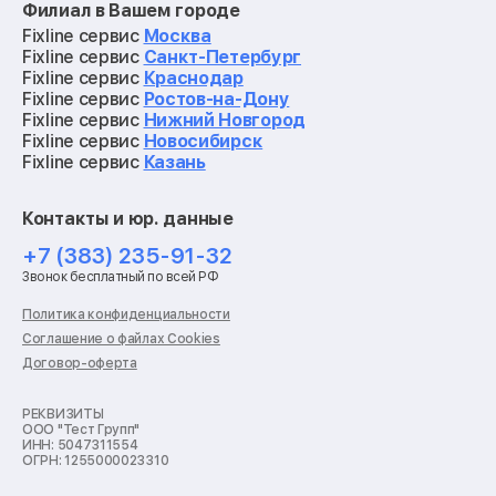
Филиал в Вашем городе
Ремонт мониторов
Ремонт квадрокоптеров
Fixline сервис
Москва
Ремонт электросамокатов
Fixline сервис
Санкт-Петербург
Ремонт материнских плат
Fixline сервис
Краснодар
Ремонт видеокарт
Fixline сервис
Ростов-на-Дону
Ремонт кофемашин
Fixline сервис
Нижний Новгород
Ремонт vr систем
Fixline сервис
Новосибирск
Ремонт игровых приставок
Fixline сервис
Казань
Ремонт экшн-камер
Ремонт смарт-часов
Контакты и юр. данные
Ремонт роботов-пылесосов
Ремонт холодильников
+7 (383) 235-91-32
Ремонт стиральных машин
Звонок бесплатный по всей РФ
Ремонт пылесосов
Ремонт варочных панелей
Политика конфиденциальности
Ремонт духовых шкафов
Соглашение о файлах Cookies
Ремонт кондиционеров
Договор-оферта
Ремонт кухонных комбайнов
Ремонт микроволновых печей
Ремонт морозильных камер
РЕКВИЗИТЫ
ООО "Тест Групп"
Ремонт отпаривателей
ИНН: 5047311554
Ремонт плоттеров
ОГРН: 1255000023310
Ремонт посудомоечных машин