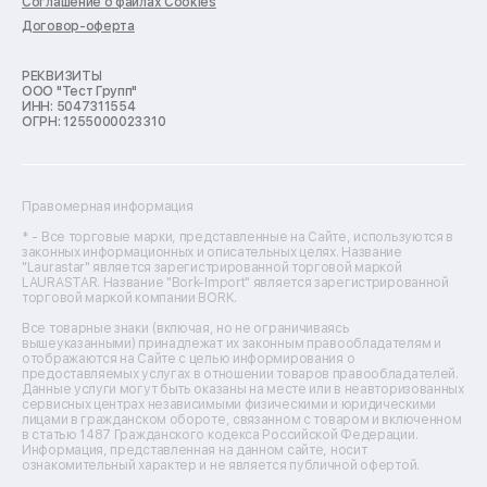
Соглашение о файлах Cookies
Ремонт кондиционеров
Договор-оферта
Ремонт кухонных комбайнов
Ремонт микроволновых печей
Ремонт морозильных камер
РЕКВИЗИТЫ
ООО "Тест Групп"
Ремонт отпаривателей
ИНН: 5047311554
Ремонт плоттеров
ОГРН: 1255000023310
Ремонт посудомоечных машин
Ремонт сканеров
Ремонт сушильных машин
Ремонт фенов
Правомерная информация
Ремонт цифровых биноклей
Ремонт тепловизоров
* - Все торговые марки, представленные на Сайте, используются в
законных информационных и описательных целях. Название
Ремонт массажных кресел
"Laurastar" является зарегистрированной торговой маркой
Ремонт водонагревателей
LAURASTAR. Название "Bork-Import" является зарегистрированной
торговой маркой компании BORK.
Ремонт вытяжек
Ремонт источников бесперебойного питания
Все товарные знаки (включая, но не ограничиваясь
Ремонт пароварок
вышеуказанными) принадлежат их законным правообладателям и
отображаются на Сайте с целью информирования о
Ремонт микшерных пультов
предоставляемых услугах в отношении товаров правообладателей.
Ремонт dj-пультов
Данные услуги могут быть оказаны на месте или в неавторизованных
Ремонт кухонных плит
сервисных центрах независимыми физическими и юридическими
лицами в гражданском обороте, связанном с товаром и включенном
Ремонт стедикамов
в статью 1487 Гражданского кодекса Российской Федерации.
Ремонт оптических прицелов
Информация, представленная на данном сайте, носит
Ремонт электровелосипедов
ознакомительный характер и не является публичной офертой.