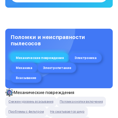
Поломки и неисправности
пылесосов
Механические повреждения
Электроника
Механика
Электропитание
Всасывание
Механические повреждения
Снижен уровень всасывания
Поломка кнопки включения
Проблемы с фильтром
Не сматывается шнур