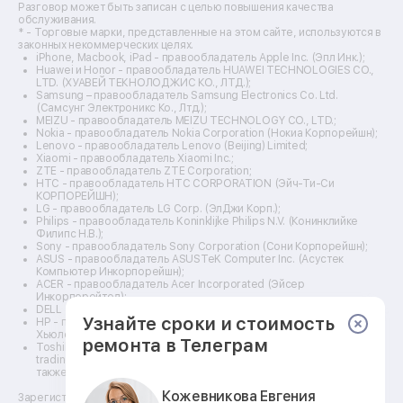
Ремонт видеокамер
Разговор может быть записан с целью повышения качества
Ремонт эхолотов
обслуживания.
Ремонт 3d-принтеров
* - Торговые марки, представленные на этом сайте, используются в
законных некоммерческих целях.
Ремонт прицелов ночного видения
iPhone, Macbook, iPad - правообладатель Apple Inc. (Эпл Инк.);
Ремонт винных шкафов
Huawei и Honor - правообладатель HUAWEI TECHNOLOGIES CO.,
LTD. (ХУАВЕЙ ТЕКНОЛОДЖИС КО., ЛТД.);
Ремонт выпрямителей
Samsung – правообладатель Samsung Electronics Co. Ltd.
Ремонт сушилок для рук
(Самсунг Электроникс Ко., Лтд.);
Ремонт дальномеров
MEIZU - правообладатель MEIZU TECHNOLOGY CO., LTD.;
Nokia - правообладатель Nokia Corporation (Нокиа Корпорейшн);
Ремонт снегоуборщиков
Lenovo - правообладатель Lenovo (Beijing) Limited;
Xiaomi - правообладатель Xiaomi Inc.;
ZTE - правообладатель ZTE Corporation;
HTC - правообладатель HTC CORPORATION (Эйч-Ти-Си
КОРПОРЕЙШН);
LG - правообладатель LG Corp. (ЭлДжи Корп.);
Philips - правообладатель Koninklijke Philips N.V. (Конинклийке
Филипс Н.В.);
Sony - правообладатель Sony Corporation (Сони Корпорейшн);
ASUS - правообладатель ASUSTeK Computer Inc. (Асустек
Компьютер Инкорпорейшн);
ACER - правообладатель Acer Incorporated (Эйсер
Инкорпорейтед);
DELL - правообладатель Dell Inc.(Делл Инк.);
Узнайте сроки и стоимость
HP - правообладатель HP Hewlett-Packard Group LLC (ЭйчПи
Хьюлетт Паккард Груп ЛЛК);
ремонта в Телеграм
Toshiba - правообладатель KABUSHIKI KAISHA TOSHIBA, also
trading as Toshiba Corporation (КАБУШИКИ КАЙША ТОШИБА
также торгующая как Тосиба Корпорейшн).
Кожевникова Евгения
Зарегистрированные товарные знаки используются для описания