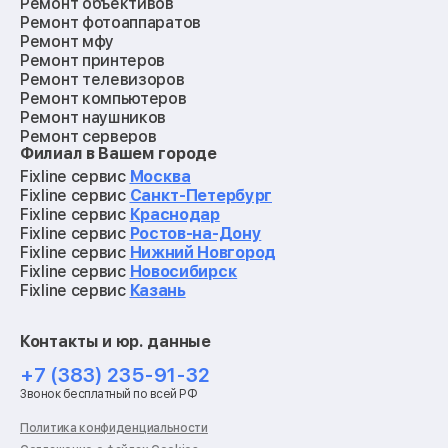
Ремонт объективов
Ремонт фотоаппаратов
Ремонт мфу
Ремонт принтеров
Ремонт телевизоров
Ремонт компьютеров
Ремонт наушников
Ремонт серверов
Филиал в Вашем городе
Ремонт мониторов
Ремонт квадрокоптеров
Fixline сервис
Москва
Ремонт электросамокатов
Fixline сервис
Санкт-Петербург
Ремонт материнских плат
Fixline сервис
Краснодар
Ремонт видеокарт
Fixline сервис
Ростов-на-Дону
Ремонт кофемашин
Fixline сервис
Нижний Новгород
Ремонт vr систем
Fixline сервис
Новосибирск
Ремонт игровых приставок
Fixline сервис
Казань
Ремонт экшн-камер
Ремонт смарт-часов
Контакты и юр. данные
Ремонт роботов-пылесосов
Ремонт холодильников
+7 (383) 235-91-32
Ремонт стиральных машин
Звонок бесплатный по всей РФ
Ремонт пылесосов
Ремонт варочных панелей
Политика конфиденциальности
Ремонт духовых шкафов