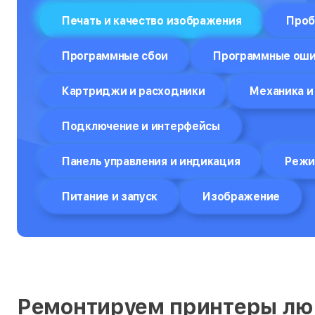
Печать и качество изображения
Проб
Программные сбои
Программные ош
Картриджи и расходники
Механика и
Подключение и интерфейсы
Панель управления и индикация
Режи
Питание и запуск
Изображение
Ремонтируем принтеры лю