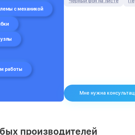
Чёрный фон на листе
Пе
лемы с механикой
ибки
 узлы
м работы
Мне нужна консультац
бых производителей