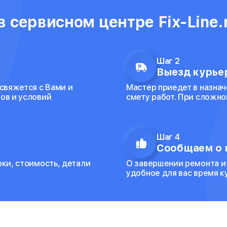
 сервисном центре Fix-Line.
Шаг 2
Выезд курьер
 свяжется с Вами и
Мастер приедет в назнач
ов и условий
смету работ. При сложно
Шаг 4
Сообщаем о 
оки, стоимость, детали
О завершении ремонта и
удобное для вас время 