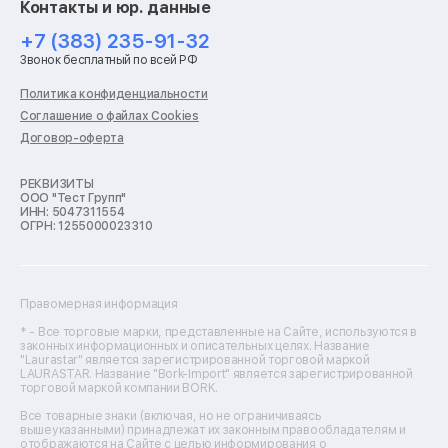
Контакты и юр. данные
Ремонт роботов-пылесосов
Ремонт холодильников
+7 (383) 235-91-32
Ремонт стиральных машин
Звонок бесплатный по всей РФ
Ремонт пылесосов
Ремонт варочных панелей
Политика конфиденциальности
Ремонт духовых шкафов
Соглашение о файлах Cookies
Ремонт кондиционеров
Договор-оферта
Ремонт кухонных комбайнов
Ремонт микроволновых печей
Ремонт морозильных камер
РЕКВИЗИТЫ
ООО "Тест Групп"
Ремонт отпаривателей
ИНН: 5047311554
Ремонт плоттеров
ОГРН: 1255000023310
Ремонт посудомоечных машин
Ремонт сканеров
Ремонт сушильных машин
Ремонт фенов
Правомерная информация
Ремонт цифровых биноклей
Ремонт тепловизоров
* - Все торговые марки, представленные на Сайте, используются в
законных информационных и описательных целях. Название
Ремонт массажных кресел
"Laurastar" является зарегистрированной торговой маркой
Ремонт водонагревателей
LAURASTAR. Название "Bork-Import" является зарегистрированной
торговой маркой компании BORK.
Ремонт вытяжек
Ремонт источников бесперебойного питания
Все товарные знаки (включая, но не ограничиваясь
Ремонт пароварок
вышеуказанными) принадлежат их законным правообладателям и
отображаются на Сайте с целью информирования о