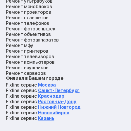
Ремонт ультрабуков
Ремонт моноблоков
Ремонт проекторов
Ремонт планшетов
Ремонт телефонов
Ремонт фотовспышек
Ремонт объективов
Ремонт фотоаппаратов
Ремонт мфу
Ремонт принтеров
Ремонт телевизоров
Ремонт компьютеров
Ремонт наушников
Ремонт серверов
Филиал в Вашем городе
Ремонт мониторов
Ремонт квадрокоптеров
Fixline сервис
Москва
Ремонт электросамокатов
Fixline сервис
Санкт-Петербург
Ремонт материнских плат
Fixline сервис
Краснодар
Ремонт видеокарт
Fixline сервис
Ростов-на-Дону
Ремонт кофемашин
Fixline сервис
Нижний Новгород
Ремонт vr систем
Fixline сервис
Новосибирск
Ремонт игровых приставок
Fixline сервис
Казань
Ремонт экшн-камер
Ремонт смарт-часов