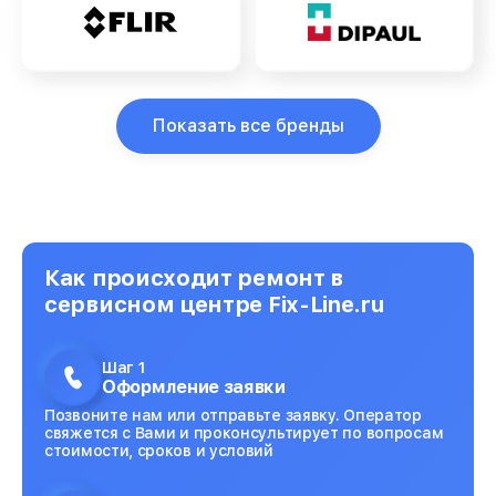
Показать все бренды
Как происходит ремонт в
сервисном центре Fix-Line.ru
Шаг 1
Оформление заявки
Позвоните нам или отправьте заявку. Оператор
свяжется с Вами и проконсультирует по вопросам
стоимости, сроков и условий