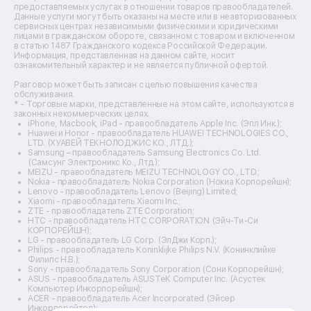
Ремонт микшерных пультов
предоставляемых услугах в отношении товаров правообладателей.
Ремонт dj-пультов
Данные услуги могут быть оказаны на месте или в неавторизованных
Ремонт кухонных плит
сервисных центрах независимыми физическими и юридическими
лицами в гражданском обороте, связанном с товаром и включенном
Ремонт стедикамов
в статью 1487 Гражданского кодекса Российской Федерации.
Ремонт оптических прицелов
Информация, представленная на данном сайте, носит
Ремонт электровелосипедов
ознакомительный характер и не является публичной офертой.
Ремонт видеокамер
Разговор может быть записан с целью повышения качества
Ремонт эхолотов
обслуживания.
Ремонт 3d-принтеров
* - Торговые марки, представленные на этом сайте, используются в
законных некоммерческих целях.
Ремонт прицелов ночного видения
iPhone, Macbook, iPad - правообладатель Apple Inc. (Эпл Инк.);
Ремонт винных шкафов
Huawei и Honor - правообладатель HUAWEI TECHNOLOGIES CO.,
LTD. (ХУАВЕЙ ТЕКНОЛОДЖИС КО., ЛТД.);
Ремонт выпрямителей
Samsung – правообладатель Samsung Electronics Co. Ltd.
Ремонт сушилок для рук
(Самсунг Электроникс Ко., Лтд.);
Ремонт дальномеров
MEIZU - правообладатель MEIZU TECHNOLOGY CO., LTD.;
Nokia - правообладатель Nokia Corporation (Нокиа Корпорейшн);
Ремонт снегоуборщиков
Lenovo - правообладатель Lenovo (Beijing) Limited;
Xiaomi - правообладатель Xiaomi Inc.;
ZTE - правообладатель ZTE Corporation;
HTC - правообладатель HTC CORPORATION (Эйч-Ти-Си
КОРПОРЕЙШН);
LG - правообладатель LG Corp. (ЭлДжи Корп.);
Philips - правообладатель Koninklijke Philips N.V. (Конинклийке
Филипс Н.В.);
Sony - правообладатель Sony Corporation (Сони Корпорейшн);
ASUS - правообладатель ASUSTeK Computer Inc. (Асустек
Компьютер Инкорпорейшн);
ACER - правообладатель Acer Incorporated (Эйсер
Инкорпорейтед);