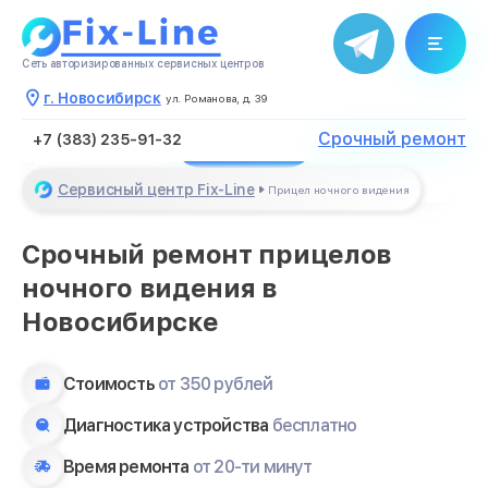
Благодарим за обращение
Сеть авторизированных сервисных центров
Менеджер свяжется с Вами в
течение нескольких минут
г. Новосибирск
ул. Романова, д. 39
Срочный ремонт
Закрыть
+7 (383) 235-91-32
Сервисный центр Fix-Line
Прицел ночного видения
Срочный ремонт прицелов
ночного видения в
Новосибирске
Стоимость
от 350 рублей
Диагностика устройства
бесплатно
Время ремонта
от 20-ти минут