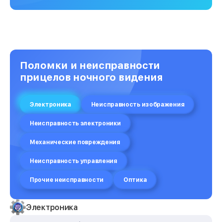
Восстановление после попадания
от 650₽
влаги
Ремонт капиллярной трубки
от 450₽
Поломки и неисправности
прицелов ночного видения
Электроника
Неисправность изображения
Неисправность электроники
Механические повреждения
Неисправность управления
Прочие неисправности
Оптика
Электроника