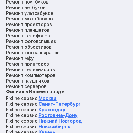
Ремонт ноутбуков
Ремонт нетбуков
Ремонт ультрабуков
Ремонт моноблоков
Ремонт проекторов
Ремонт планшетов
Ремонт телефонов
Ремонт фотовспышек
Ремонт объективов
Ремонт фотоаппаратов
Ремонт мфу
Ремонт принтеров
Ремонт телевизоров
Ремонт компьютеров
Ремонт наушников
Ремонт серверов
Филиал в Вашем городе
Ремонт мониторов
Ремонт квадрокоптеров
Fixline сервис
Москва
Ремонт электросамокатов
Fixline сервис
Санкт-Петербург
Ремонт материнских плат
Fixline сервис
Краснодар
Ремонт видеокарт
Fixline сервис
Ростов-на-Дону
Ремонт кофемашин
Fixline сервис
Нижний Новгород
Ремонт vr систем
Fixline сервис
Новосибирск
Ремонт игровых приставок
Fixline сервис
Казань