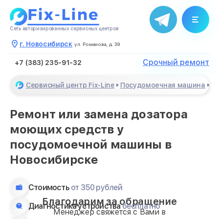
Сеть авторизированных сервисных центров
г. Новосибирск
ул. Романова, д. 39
Срочный ремонт
+7 (383) 235-91-32
Сервисный центр Fix-Line
Посудомоечная машина
Ре
Ремонт или замена дозатора
моющих средств у
посудомоечной машины в
Новосибирске
Стоимость
от 350 рублей
Благодарим за обращение
Диагностика устройства
бесплатно
Менеджер свяжется с Вами в