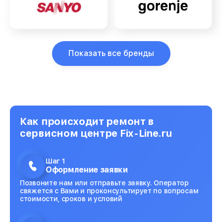
Показать все бренды
Как происходит ремонт в
сервисном центре Fix-Line.ru
Шаг 1
Оформление заявки
Позвоните нам или отправьте заявку. Оператор
свяжется с Вами и проконсультирует по вопросам
стоимости, сроков и условий