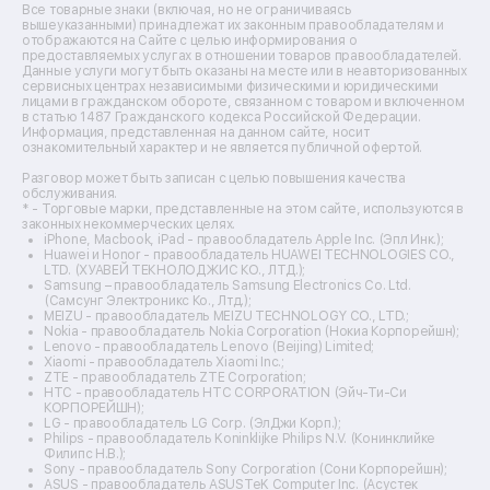
Ремонт источников бесперебойного питания
Все товарные знаки (включая, но не ограничиваясь
Ремонт пароварок
вышеуказанными) принадлежат их законным правообладателям и
отображаются на Сайте с целью информирования о
Ремонт микшерных пультов
предоставляемых услугах в отношении товаров правообладателей.
Ремонт dj-пультов
Данные услуги могут быть оказаны на месте или в неавторизованных
Ремонт кухонных плит
сервисных центрах независимыми физическими и юридическими
лицами в гражданском обороте, связанном с товаром и включенном
Ремонт стедикамов
в статью 1487 Гражданского кодекса Российской Федерации.
Ремонт оптических прицелов
Информация, представленная на данном сайте, носит
Ремонт электровелосипедов
ознакомительный характер и не является публичной офертой.
Ремонт видеокамер
Разговор может быть записан с целью повышения качества
Ремонт эхолотов
обслуживания.
Ремонт 3d-принтеров
* - Торговые марки, представленные на этом сайте, используются в
законных некоммерческих целях.
Ремонт прицелов ночного видения
iPhone, Macbook, iPad - правообладатель Apple Inc. (Эпл Инк.);
Ремонт винных шкафов
Huawei и Honor - правообладатель HUAWEI TECHNOLOGIES CO.,
LTD. (ХУАВЕЙ ТЕКНОЛОДЖИС КО., ЛТД.);
Ремонт выпрямителей
Samsung – правообладатель Samsung Electronics Co. Ltd.
Ремонт сушилок для рук
(Самсунг Электроникс Ко., Лтд.);
Ремонт дальномеров
MEIZU - правообладатель MEIZU TECHNOLOGY CO., LTD.;
Nokia - правообладатель Nokia Corporation (Нокиа Корпорейшн);
Ремонт снегоуборщиков
Lenovo - правообладатель Lenovo (Beijing) Limited;
Xiaomi - правообладатель Xiaomi Inc.;
ZTE - правообладатель ZTE Corporation;
HTC - правообладатель HTC CORPORATION (Эйч-Ти-Си
КОРПОРЕЙШН);
LG - правообладатель LG Corp. (ЭлДжи Корп.);
Philips - правообладатель Koninklijke Philips N.V. (Конинклийке
Филипс Н.В.);
Sony - правообладатель Sony Corporation (Сони Корпорейшн);
ASUS - правообладатель ASUSTeK Computer Inc. (Асустек