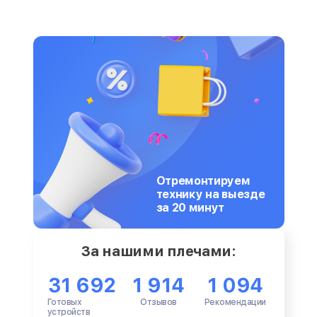
Отремонтируем
технику на выезде
за 20 минут
За нашими плечами:
31 692
1 914
1 094
Готовых
Отзывов
Рекомендации
устройств