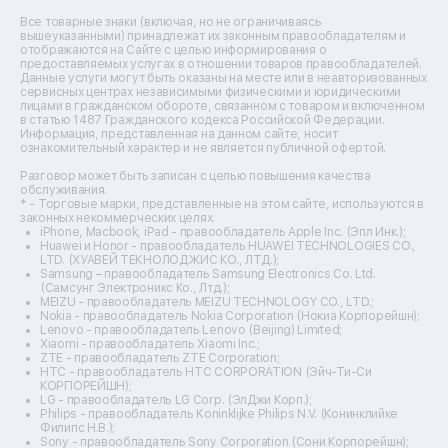
Ремонт источников бесперебойного питания
Все товарные знаки (включая, но не ограничиваясь
Ремонт пароварок
вышеуказанными) принадлежат их законным правообладателям и
отображаются на Сайте с целью информирования о
Ремонт микшерных пультов
предоставляемых услугах в отношении товаров правообладателей.
Ремонт dj-пультов
Данные услуги могут быть оказаны на месте или в неавторизованных
Ремонт кухонных плит
сервисных центрах независимыми физическими и юридическими
лицами в гражданском обороте, связанном с товаром и включенном
Ремонт стедикамов
в статью 1487 Гражданского кодекса Российской Федерации.
Ремонт оптических прицелов
Информация, представленная на данном сайте, носит
Ремонт электровелосипедов
ознакомительный характер и не является публичной офертой.
Ремонт видеокамер
Разговор может быть записан с целью повышения качества
Ремонт эхолотов
обслуживания.
Ремонт 3d-принтеров
* - Торговые марки, представленные на этом сайте, используются в
законных некоммерческих целях.
Ремонт прицелов ночного видения
iPhone, Macbook, iPad - правообладатель Apple Inc. (Эпл Инк.);
Ремонт винных шкафов
Huawei и Honor - правообладатель HUAWEI TECHNOLOGIES CO.,
LTD. (ХУАВЕЙ ТЕКНОЛОДЖИС КО., ЛТД.);
Ремонт выпрямителей
Samsung – правообладатель Samsung Electronics Co. Ltd.
Ремонт сушилок для рук
(Самсунг Электроникс Ко., Лтд.);
Ремонт дальномеров
MEIZU - правообладатель MEIZU TECHNOLOGY CO., LTD.;
Nokia - правообладатель Nokia Corporation (Нокиа Корпорейшн);
Ремонт снегоуборщиков
Lenovo - правообладатель Lenovo (Beijing) Limited;
Xiaomi - правообладатель Xiaomi Inc.;
ZTE - правообладатель ZTE Corporation;
HTC - правообладатель HTC CORPORATION (Эйч-Ти-Си
КОРПОРЕЙШН);
LG - правообладатель LG Corp. (ЭлДжи Корп.);
Philips - правообладатель Koninklijke Philips N.V. (Конинклийке
Филипс Н.В.);
Sony - правообладатель Sony Corporation (Сони Корпорейшн);