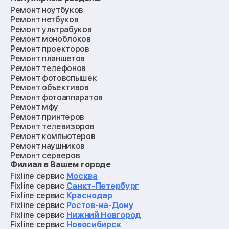
Ремонт ноутбуков
Ремонт нетбуков
Ремонт ультрабуков
Ремонт моноблоков
Ремонт проекторов
Ремонт планшетов
Ремонт телефонов
Ремонт фотовспышек
Ремонт объективов
Ремонт фотоаппаратов
Ремонт мфу
Ремонт принтеров
Ремонт телевизоров
Ремонт компьютеров
Ремонт наушников
Ремонт серверов
Филиал в Вашем городе
Ремонт мониторов
Ремонт квадрокоптеров
Fixline сервис
Москва
Ремонт электросамокатов
Fixline сервис
Санкт-Петербург
Ремонт материнских плат
Fixline сервис
Краснодар
Ремонт видеокарт
Fixline сервис
Ростов-на-Дону
Ремонт кофемашин
Fixline сервис
Нижний Новгород
Ремонт vr систем
Fixline сервис
Новосибирск