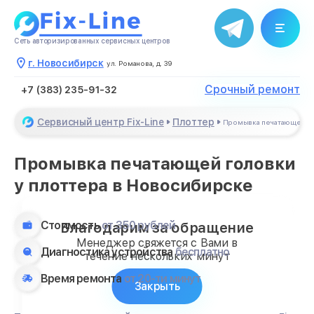
Сеть авторизированных сервисных центров
г. Новосибирск
ул. Романова, д. 39
Срочный ремонт
+7 (383) 235-91-32
Сервисный центр Fix-Line
Плоттер
Промывка печатающей г
Промывка печатающей головки
у плоттера в Новосибирске
Стоимость
от 350 рублей
Благодарим за обращение
Менеджер свяжется с Вами в
Диагностика устройства
бесплатно
течение нескольких минут
Время ремонта
от 20-ти минут
Закрыть