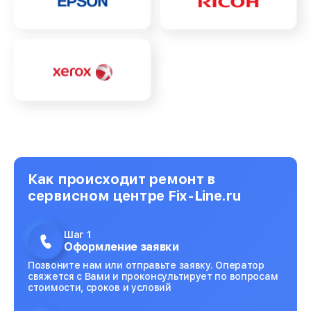
Как происходит ремонт в
сервисном центре Fix-Line.ru
Шаг 1
Оформление заявки
Позвоните нам или отправьте заявку. Оператор
свяжется с Вами и проконсультирует по вопросам
стоимости, сроков и условий