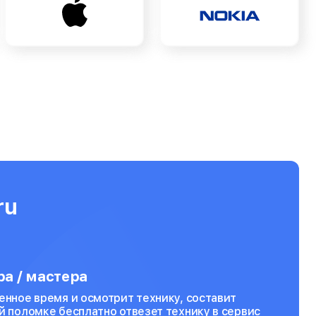
ru
а / мастера
енное время и осмотрит технику, составит
й поломке бесплатно отвезет технику в сервис