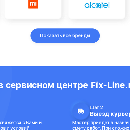
Показать все бренды
 сервисном центре Fix-Line.
Шаг 2
Выезд курьер
 свяжется с Вами и
Мастер приедет в назнач
ов и условий
смету работ. При сложно