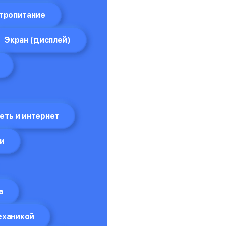
тропитание
Экран (дисплей)
еть и интернет
и
а
еханикой