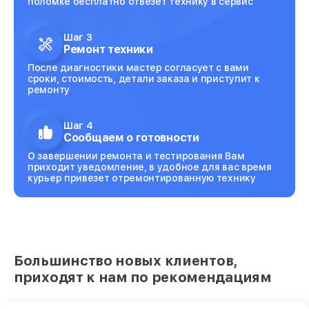
поломке бесплатно отвезет технику в сервис
Шаг 3
Ремонт техники
После диагностики мастер согласует с вами
сроки, стоимость, детали заказа и приступит к
ремонту
Шаг 4
Сообщаем о готовности
О завершении ремонта и тестирования Вам
приходит уведомление, в удобное для вас время
курьер привезет отремонтированную технику
Большинство новых клиентов,
приходят к нам по рекомендациям