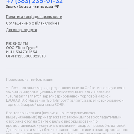
+7 (383) 235-91-32
Ремонт стиральных машин
Звонок бесплатный по всей РФ
Ремонт пылесосов
Ремонт варочных панелей
Политика конфиденциальности
Ремонт духовых шкафов
Соглашение о файлах Cookies
Ремонт кондиционеров
Договор-оферта
Ремонт кухонных комбайнов
Ремонт микроволновых печей
Ремонт морозильных камер
РЕКВИЗИТЫ
ООО "Тест Групп"
Ремонт отпаривателей
ИНН: 5047311554
Ремонт плоттеров
ОГРН: 1255000023310
Ремонт посудомоечных машин
Ремонт сканеров
Ремонт сушильных машин
Ремонт фенов
Правомерная информация
Ремонт цифровых биноклей
Ремонт тепловизоров
* - Все торговые марки, представленные на Сайте, используются в
законных информационных и описательных целях. Название
Ремонт массажных кресел
"Laurastar" является зарегистрированной торговой маркой
Ремонт водонагревателей
LAURASTAR. Название "Bork-Import" является зарегистрированной
торговой маркой компании BORK.
Ремонт вытяжек
Ремонт источников бесперебойного питания
Все товарные знаки (включая, но не ограничиваясь
Ремонт пароварок
вышеуказанными) принадлежат их законным правообладателям и
отображаются на Сайте с целью информирования о
Ремонт микшерных пультов
предоставляемых услугах в отношении товаров правообладателей.
Ремонт dj-пультов
Данные услуги могут быть оказаны на месте или в неавторизованных
сервисных центрах независимыми физическими и юридическими