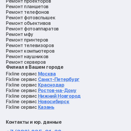
Ремонт проекторов
Ремонт планшетов
Ремонт телефонов
Ремонт фотовспышек
Ремонт объективов
Ремонт фотоаппаратов
Ремонт мфу
Ремонт принтеров
Ремонт телевизоров
Ремонт компьютеров
Ремонт наушников
Ремонт серверов
Филиал в Вашем городе
Ремонт мониторов
Ремонт квадрокоптеров
Fixline сервис
Москва
Ремонт электросамокатов
Fixline сервис
Санкт-Петербург
Ремонт материнских плат
Fixline сервис
Краснодар
Ремонт видеокарт
Fixline сервис
Ростов-на-Дону
Ремонт кофемашин
Fixline сервис
Нижний Новгород
Ремонт vr систем
Fixline сервис
Новосибирск
Ремонт игровых приставок
Fixline сервис
Казань
Ремонт экшн-камер
Ремонт смарт-часов
Контакты и юр. данные
Ремонт роботов-пылесосов
Ремонт холодильников