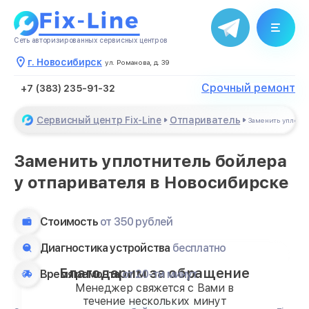
Сеть авторизированных сервисных центров
г. Новосибирск
ул. Романова, д. 39
Срочный ремонт
+7 (383) 235-91-32
Сервисный центр Fix-Line
Отпариватель
Заменить уплотн
Заменить уплотнитель бойлера
у отпаривателя в Новосибирске
Стоимость
от 350 рублей
Диагностика устройства
бесплатно
Благодарим за обращение
Время ремонта
от 20-ти минут
Менеджер свяжется с Вами в
течение нескольких минут