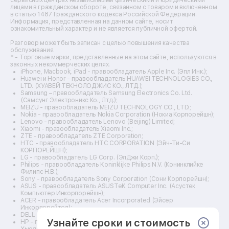
Ремонт кухонных плит
лицами в гражданском обороте, связанном с товаром и включенном
Ремонт стедикамов
в статью 1487 Гражданского кодекса Российской Федерации.
Ремонт оптических прицелов
Информация, представленная на данном сайте, носит
Ремонт электровелосипедов
ознакомительный характер и не является публичной офертой.
Ремонт видеокамер
Разговор может быть записан с целью повышения качества
Ремонт эхолотов
обслуживания.
Ремонт 3d-принтеров
* - Торговые марки, представленные на этом сайте, используются в
законных некоммерческих целях.
Ремонт прицелов ночного видения
iPhone, Macbook, iPad - правообладатель Apple Inc. (Эпл Инк.);
Ремонт винных шкафов
Huawei и Honor - правообладатель HUAWEI TECHNOLOGIES CO.,
LTD. (ХУАВЕЙ ТЕКНОЛОДЖИС КО., ЛТД.);
Ремонт выпрямителей
Samsung – правообладатель Samsung Electronics Co. Ltd.
Ремонт сушилок для рук
(Самсунг Электроникс Ко., Лтд.);
Ремонт дальномеров
MEIZU - правообладатель MEIZU TECHNOLOGY CO., LTD.;
Nokia - правообладатель Nokia Corporation (Нокиа Корпорейшн);
Ремонт снегоуборщиков
Lenovo - правообладатель Lenovo (Beijing) Limited;
Xiaomi - правообладатель Xiaomi Inc.;
ZTE - правообладатель ZTE Corporation;
HTC - правообладатель HTC CORPORATION (Эйч-Ти-Си
КОРПОРЕЙШН);
LG - правообладатель LG Corp. (ЭлДжи Корп.);
Philips - правообладатель Koninklijke Philips N.V. (Конинклийке
Филипс Н.В.);
Sony - правообладатель Sony Corporation (Сони Корпорейшн);
ASUS - правообладатель ASUSTeK Computer Inc. (Асустек
Компьютер Инкорпорейшн);
ACER - правообладатель Acer Incorporated (Эйсер
Инкорпорейтед);
DELL - правообладатель Dell Inc.(Делл Инк.);
Узнайте сроки и стоимость
HP - правообладатель HP Hewlett-Packard Group LLC (ЭйчПи
Хьюлетт Паккард Груп ЛЛК);