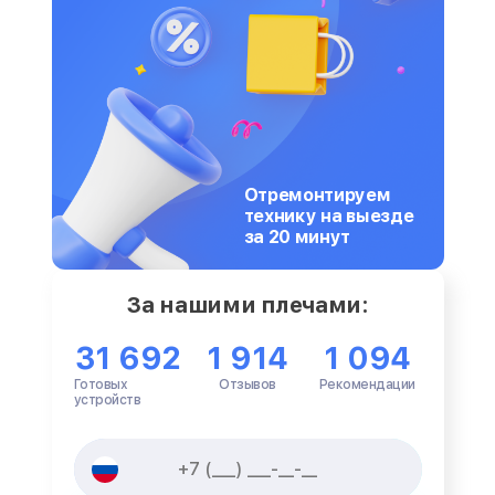
Отремонтируем
технику на выезде
за 20 минут
За нашими плечами:
31 692
1 914
1 094
Готовых
Отзывов
Рекомендации
устройств