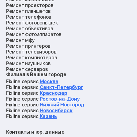
Ремонт проекторов
Ремонт планшетов
Ремонт телефонов
Ремонт фотовспышек
Ремонт объективов
Ремонт фотоаппаратов
Ремонт мфу
Ремонт принтеров
Ремонт телевизоров
Ремонт компьютеров
Ремонт наушников
Ремонт серверов
Филиал в Вашем городе
Ремонт мониторов
Ремонт квадрокоптеров
Fixline сервис
Москва
Ремонт электросамокатов
Fixline сервис
Санкт-Петербург
Ремонт материнских плат
Fixline сервис
Краснодар
Ремонт видеокарт
Fixline сервис
Ростов-на-Дону
Ремонт кофемашин
Fixline сервис
Нижний Новгород
Ремонт vr систем
Fixline сервис
Новосибирск
Ремонт игровых приставок
Fixline сервис
Казань
Ремонт экшн-камер
Ремонт смарт-часов
Контакты и юр. данные
Ремонт роботов-пылесосов