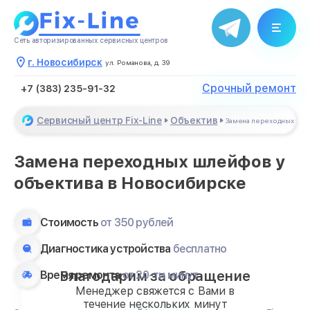
Сеть авторизированных сервисных центров
г. Новосибирск
ул. Романова, д. 39
Срочный ремонт
+7 (383) 235-91-32
Сервисный центр Fix-Line
Объектив
Замена переходных шл
Замена переходных шлейфов у
объектива в Новосибирске
Стоимость
от 350 рублей
Диагностика устройства
бесплатно
Благодарим за обращение
Время ремонта
от 20-ти минут
Менеджер свяжется с Вами в
течение нескольких минут