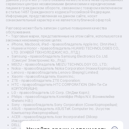
Ремонт кухонных плит
сервисных центрах независимыми физическими и юридическими
лицами в гражданском обороте, связанном с товаром и включенном
Ремонт стедикамов
в статью 1487 Гражданского кодекса Российской Федерации.
Ремонт оптических прицелов
Информация, представленная на данном сайте, носит
Ремонт электровелосипедов
ознакомительный характер и не является публичной офертой.
Ремонт видеокамер
Разговор может быть записан с целью повышения качества
Ремонт эхолотов
обслуживания.
Ремонт 3d-принтеров
* - Торговые марки, представленные на этом сайте, используются в
законных некоммерческих целях.
Ремонт прицелов ночного видения
iPhone, Macbook, iPad - правообладатель Apple Inc. (Эпл Инк.);
Ремонт винных шкафов
Huawei и Honor - правообладатель HUAWEI TECHNOLOGIES CO.,
LTD. (ХУАВЕЙ ТЕКНОЛОДЖИС КО., ЛТД.);
Ремонт выпрямителей
Samsung – правообладатель Samsung Electronics Co. Ltd.
Ремонт сушилок для рук
(Самсунг Электроникс Ко., Лтд.);
Ремонт дальномеров
MEIZU - правообладатель MEIZU TECHNOLOGY CO., LTD.;
Nokia - правообладатель Nokia Corporation (Нокиа Корпорейшн);
Ремонт снегоуборщиков
Lenovo - правообладатель Lenovo (Beijing) Limited;
Xiaomi - правообладатель Xiaomi Inc.;
ZTE - правообладатель ZTE Corporation;
HTC - правообладатель HTC CORPORATION (Эйч-Ти-Си
КОРПОРЕЙШН);
LG - правообладатель LG Corp. (ЭлДжи Корп.);
Philips - правообладатель Koninklijke Philips N.V. (Конинклийке
Филипс Н.В.);
Sony - правообладатель Sony Corporation (Сони Корпорейшн);
ASUS - правообладатель ASUSTeK Computer Inc. (Асустек
Компьютер Инкорпорейшн);
ACER - правообладатель Acer Incorporated (Эйсер
Инкорпорейтед);
DELL - правообладатель Dell Inc.(Делл Инк.);
HP - правообладатель HP Hewlett-Packard Group LLC (ЭйчПи