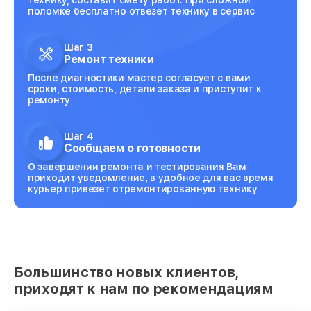
поломке бесплатно отвезет технику в сервис
Шаг 3
Ремонт техники
После диагностики мастер согласует с вами
сроки, стоимость, детали заказа и приступит к
ремонту
Шаг 4
Сообщаем о готовности
О завершении ремонта и тестирования Вам
приходит уведомление, в удобное для вас время
курьер привезет отремонтированную технику
Большинство новых клиентов,
приходят к нам по рекомендациям