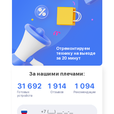
Отремонтируем
технику на выезде
за 20 минут
За нашими плечами:
31 692
1 914
1 094
Готовых
Отзывов
Рекомендации
устройств