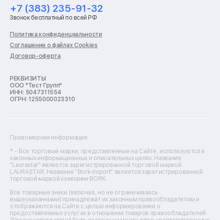
Ремонт холодильников
+7 (383) 235-91-32
Ремонт стиральных машин
Звонок бесплатный по всей РФ
Ремонт пылесосов
Ремонт варочных панелей
Политика конфиденциальности
Ремонт духовых шкафов
Соглашение о файлах Cookies
Ремонт кондиционеров
Договор-оферта
Ремонт кухонных комбайнов
Ремонт микроволновых печей
Ремонт морозильных камер
РЕКВИЗИТЫ
ООО "Тест Групп"
Ремонт отпаривателей
ИНН: 5047311554
Ремонт плоттеров
ОГРН: 1255000023310
Ремонт посудомоечных машин
Ремонт сканеров
Ремонт сушильных машин
Ремонт фенов
Правомерная информация
Ремонт цифровых биноклей
Ремонт тепловизоров
* - Все торговые марки, представленные на Сайте, используются в
законных информационных и описательных целях. Название
Ремонт массажных кресел
"Laurastar" является зарегистрированной торговой маркой
Ремонт водонагревателей
LAURASTAR. Название "Bork-Import" является зарегистрированной
торговой маркой компании BORK.
Ремонт вытяжек
Ремонт источников бесперебойного питания
Все товарные знаки (включая, но не ограничиваясь
Ремонт пароварок
вышеуказанными) принадлежат их законным правообладателям и
отображаются на Сайте с целью информирования о
Ремонт микшерных пультов
предоставляемых услугах в отношении товаров правообладателей.
Ремонт dj-пультов
Данные услуги могут быть оказаны на месте или в неавторизованных