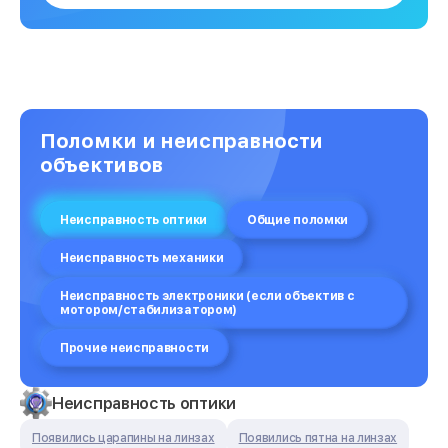
Поломки и неисправности
объективов
Неисправность оптики
Общие поломки
Неисправность механики
Неисправность электроники (если объектив с
мотором/стабилизатором)
Прочие неисправности
Неисправность оптики
Появились царапины на линзах
Появились пятна на линзах