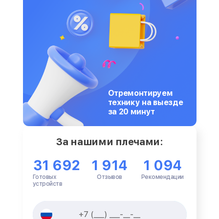
Отремонтируем
технику на выезде
за 20 минут
За нашими плечами:
31 692
1 914
1 094
Готовых
Отзывов
Рекомендации
устройств