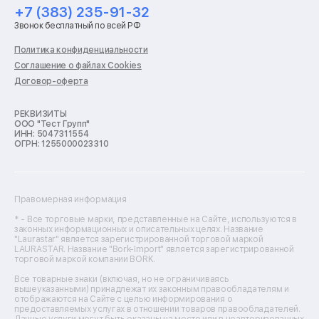
Ремонт холодильников
+7 (383) 235-91-32
Ремонт стиральных машин
Звонок бесплатный по всей РФ
Ремонт пылесосов
Ремонт варочных панелей
Политика конфиденциальности
Ремонт духовых шкафов
Соглашение о файлах Cookies
Ремонт кондиционеров
Договор-оферта
Ремонт кухонных комбайнов
Ремонт микроволновых печей
Ремонт морозильных камер
РЕКВИЗИТЫ
ООО "Тест Групп"
Ремонт отпаривателей
ИНН: 5047311554
Ремонт плоттеров
ОГРН: 1255000023310
Ремонт посудомоечных машин
Ремонт сканеров
Ремонт сушильных машин
Ремонт фенов
Правомерная информация
Ремонт цифровых биноклей
Ремонт тепловизоров
* - Все торговые марки, представленные на Сайте, используются в
законных информационных и описательных целях. Название
Ремонт массажных кресел
"Laurastar" является зарегистрированной торговой маркой
Ремонт водонагревателей
LAURASTAR. Название "Bork-Import" является зарегистрированной
торговой маркой компании BORK.
Ремонт вытяжек
Ремонт источников бесперебойного питания
Все товарные знаки (включая, но не ограничиваясь
Ремонт пароварок
вышеуказанными) принадлежат их законным правообладателям и
отображаются на Сайте с целью информирования о
Ремонт микшерных пультов
предоставляемых услугах в отношении товаров правообладателей.
Ремонт dj-пультов
Данные услуги могут быть оказаны на месте или в неавторизованных