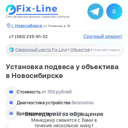
Сеть авторизированных сервисных центров
г. Новосибирск
ул. Романова, д. 39
Срочный ремонт
+7 (383) 235-91-32
Сервисный центр Fix-Line
Объектив
Установка подвеса
Установка подвеса у объектива
в Новосибирске
Стоимость
от 350 рублей
Диагностика устройства
бесплатно
Благодарим за обращение
Время ремонта
от 20-ти минут
Менеджер свяжется с Вами в
течение нескольких минут