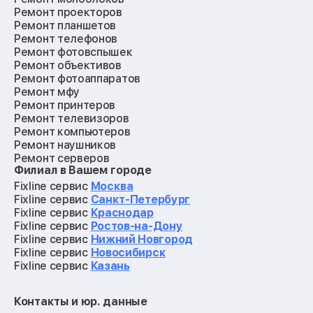
Ремонт проекторов
Ремонт планшетов
Ремонт телефонов
Ремонт фотовспышек
Ремонт объективов
Ремонт фотоаппаратов
Ремонт мфу
Ремонт принтеров
Ремонт телевизоров
Ремонт компьютеров
Ремонт наушников
Ремонт серверов
Филиал в Вашем городе
Ремонт мониторов
Ремонт квадрокоптеров
Fixline сервис
Москва
Ремонт электросамокатов
Fixline сервис
Санкт-Петербург
Ремонт материнских плат
Fixline сервис
Краснодар
Ремонт видеокарт
Fixline сервис
Ростов-на-Дону
Ремонт кофемашин
Fixline сервис
Нижний Новгород
Ремонт vr систем
Fixline сервис
Новосибирск
Ремонт игровых приставок
Fixline сервис
Казань
Ремонт экшн-камер
Ремонт смарт-часов
Контакты и юр. данные
Ремонт роботов-пылесосов