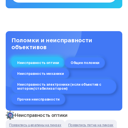
Поломки и неисправности
объективов
Неисправность оптики
Общие поломки
Неисправность механики
Неисправность электроники (если объектив с
мотором/стабилизатором)
Прочие неисправности
Неисправность оптики
Появились царапины на линзах
Появились пятна на линзах