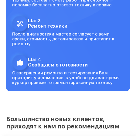
поломке бесплатно отвезет технику в сервис
Шаг 3
Ремонт техники
После диагностики мастер согласует с вами
сроки, стоимость, детали заказа и приступит к
ремонту
Шаг 4
Сообщаем о готовности
О завершении ремонта и тестирования Вам
приходит уведомление, в удобное для вас время
курьер привезет отремонтированную технику
Большинство новых клиентов,
приходят к нам по рекомендациям