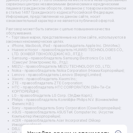
Ремонт кухонных плит
сервисных центрах независимыми физическими и юридическими
лицами в гражданском обороте, связанном с товаром и включенном
Ремонт стедикамов
в статью 1487 Гражданского кодекса Российской Федерации.
Ремонт оптических прицелов
Информация, представленная на данном сайте, носит
Ремонт электровелосипедов
ознакомительный характер и не является публичной офертой.
Ремонт видеокамер
Разговор может быть записан с целью повышения качества
Ремонт эхолотов
обслуживания.
Ремонт 3d-принтеров
* - Торговые марки, представленные на этом сайте, используются в
законных некоммерческих целях.
Ремонт прицелов ночного видения
iPhone, Macbook, iPad - правообладатель Apple Inc. (Эпл Инк.);
Ремонт винных шкафов
Huawei и Honor - правообладатель HUAWEI TECHNOLOGIES CO.,
LTD. (ХУАВЕЙ ТЕКНОЛОДЖИС КО., ЛТД.);
Ремонт выпрямителей
Samsung – правообладатель Samsung Electronics Co. Ltd.
Ремонт сушилок для рук
(Самсунг Электроникс Ко., Лтд.);
Ремонт дальномеров
MEIZU - правообладатель MEIZU TECHNOLOGY CO., LTD.;
Nokia - правообладатель Nokia Corporation (Нокиа Корпорейшн);
Ремонт снегоуборщиков
Lenovo - правообладатель Lenovo (Beijing) Limited;
Xiaomi - правообладатель Xiaomi Inc.;
ZTE - правообладатель ZTE Corporation;
HTC - правообладатель HTC CORPORATION (Эйч-Ти-Си
КОРПОРЕЙШН);
LG - правообладатель LG Corp. (ЭлДжи Корп.);
Philips - правообладатель Koninklijke Philips N.V. (Конинклийке
Филипс Н.В.);
Sony - правообладатель Sony Corporation (Сони Корпорейшн);
ASUS - правообладатель ASUSTeK Computer Inc. (Асустек
Компьютер Инкорпорейшн);
ACER - правообладатель Acer Incorporated (Эйсер
Инкорпорейтед);
DELL - правообладатель Dell Inc.(Делл Инк.);
HP - правообладатель HP Hewlett-Packard Group LLC (ЭйчПи