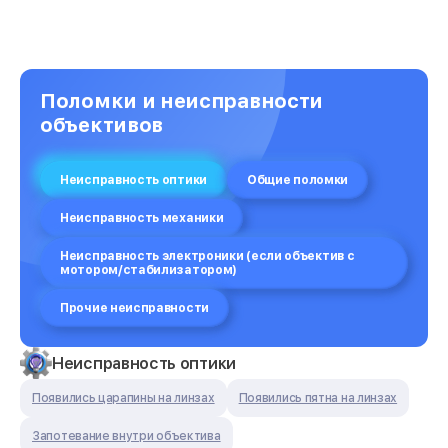
Обновление ПО
от 750₽
Замена мотора
от 1800₽
Поломки и неисправности
объективов
Неисправность оптики
Общие поломки
Неисправность механики
Неисправность электроники (если объектив с
мотором/стабилизатором)
Прочие неисправности
Неисправность оптики
Появились царапины на линзах
Появились пятна на линзах
Запотевание внутри объектива