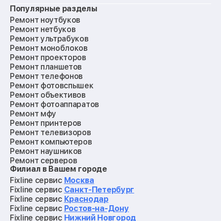
Популярные разделы
Ремонт ноутбуков
Ремонт нетбуков
Ремонт ультрабуков
Ремонт моноблоков
Ремонт проекторов
Ремонт планшетов
Ремонт телефонов
Ремонт фотовспышек
Ремонт объективов
Ремонт фотоаппаратов
Ремонт мфу
Ремонт принтеров
Ремонт телевизоров
Ремонт компьютеров
Ремонт наушников
Ремонт серверов
Филиал в Вашем городе
Ремонт мониторов
Ремонт квадрокоптеров
Fixline сервис
Москва
Ремонт электросамокатов
Fixline сервис
Санкт-Петербург
Ремонт материнских плат
Fixline сервис
Краснодар
Ремонт видеокарт
Fixline сервис
Ростов-на-Дону
Ремонт кофемашин
Fixline сервис
Нижний Новгород