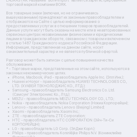
LAURASTAR. Название "Bork-Import" является зарегистрированной
торговой маркой компании BORK.
Ремонт вытяжек
Ремонт источников бесперебойного питания
Все товарные знаки (включая, но не ограничиваясь
Ремонт пароварок
вышеуказанными) принадлежат их законным правообладателям и
отображаются на Сайте с целью информирования о
Ремонт микшерных пультов
предоставляемых услугах в отношении товаров правообладателей.
Ремонт dj-пультов
Данные услуги могут быть оказаны на месте или в неавторизованных
Ремонт кухонных плит
сервисных центрах независимыми физическими и юридическими
лицами в гражданском обороте, связанном с товаром и включенном
Ремонт стедикамов
в статью 1487 Гражданского кодекса Российской Федерации.
Ремонт оптических прицелов
Информация, представленная на данном сайте, носит
Ремонт электровелосипедов
ознакомительный характер и не является публичной офертой.
Ремонт видеокамер
Разговор может быть записан с целью повышения качества
Ремонт эхолотов
обслуживания.
Ремонт 3d-принтеров
* - Торговые марки, представленные на этом сайте, используются в
законных некоммерческих целях.
Ремонт прицелов ночного видения
iPhone, Macbook, iPad - правообладатель Apple Inc. (Эпл Инк.);
Ремонт винных шкафов
Huawei и Honor - правообладатель HUAWEI TECHNOLOGIES CO.,
LTD. (ХУАВЕЙ ТЕКНОЛОДЖИС КО., ЛТД.);
Ремонт выпрямителей
Samsung – правообладатель Samsung Electronics Co. Ltd.
Ремонт сушилок для рук
(Самсунг Электроникс Ко., Лтд.);
Ремонт дальномеров
MEIZU - правообладатель MEIZU TECHNOLOGY CO., LTD.;
Nokia - правообладатель Nokia Corporation (Нокиа Корпорейшн);
Ремонт снегоуборщиков
Lenovo - правообладатель Lenovo (Beijing) Limited;
Xiaomi - правообладатель Xiaomi Inc.;
ZTE - правообладатель ZTE Corporation;
HTC - правообладатель HTC CORPORATION (Эйч-Ти-Си
КОРПОРЕЙШН);
LG - правообладатель LG Corp. (ЭлДжи Корп.);
Philips - правообладатель Koninklijke Philips N.V. (Конинклийке