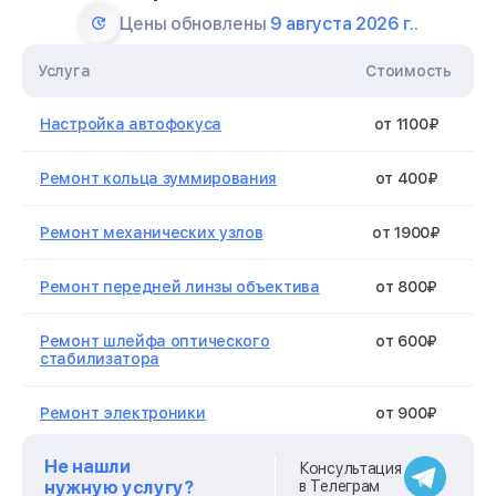
Цены обновлены
9 августа 2026 г..
Услуга
Стоимость
Настройка автофокуса
от 1100₽
Ремонт кольца зуммирования
от 400₽
Ремонт механических узлов
от 1900₽
Ремонт передней линзы объектива
от 800₽
Ремонт шлейфа оптического
от 600₽
стабилизатора
Ремонт электроники
от 900₽
Не нашли
Устранение механических
от 900₽
Консультация
повреждений
нужную услугу?
в Телеграм