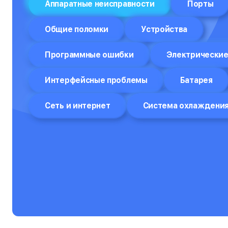
Аппаратные неисправности
Порты
Отпариватели
Общие поломки
Устройства
Компьютеры
Программные ошибки
Электрические
Пароварки
Планшеты
Интерфейсные проблемы
Батарея
Плоттеры
Сеть и интернет
Система охлаждени
Посудомоечные машины
Принтеры
Прицелы ночного видения
Проекторы
Пылесосы
Роботы-пылесосы