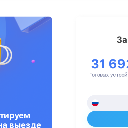
За
31 69
Готовых устрой
тируем
на выезде