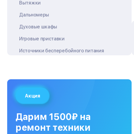
Вытяжки
Дальномеры
Духовые шкафы
Игровые приставки
Источники бесперебойного питания
Квадрокоптеры
Кондиционеры
Кофемашины
Акция
Кухонные плиты
Кухонные комбайны
Дарим 1500₽ на
МФУ
ремонт техники