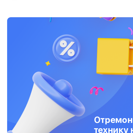
Ультрабуки
Фены
Фотоаппараты
Фотовспышки
Холодильники
Цифровые бинокли
Экшн-камеры
Электровелосипеды
Электросамокаты
Эхолоты
Отремон
технику 