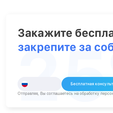
Серверы
Сканеры
Смарт-часы
Закажите беспл
2
Снегоуборщики
закрепите за со
Стедикамы
Стиральные машины
Сушилки для рук
Сушильные машины
Бесплатная консуль
Телевизоры
Отправляя, Вы соглашаетесь на обработку перс
Телефоны
Тепловизоры