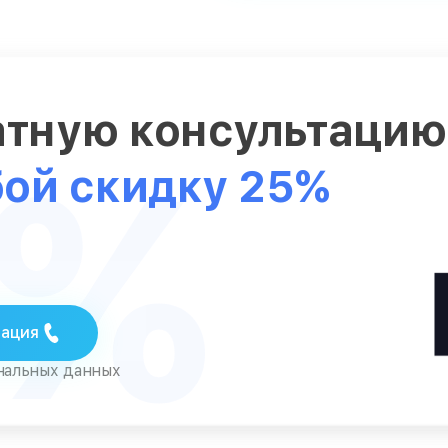
атную консультаци
5%
бой скидку 25%
тация
ональных данных