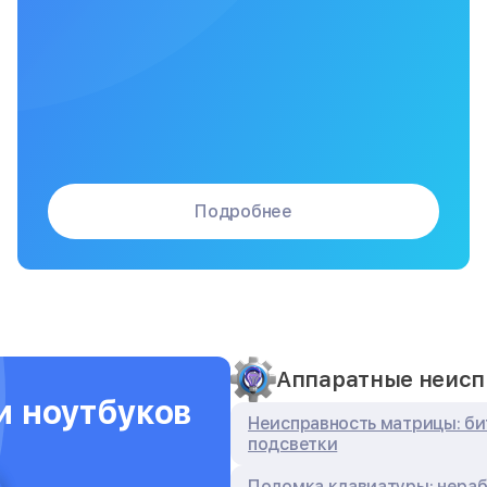
Подробнее
Аппаратные неисп
и ноутбуков
Неисправность матрицы: би
подсветки
Поломка клавиатуры: нераб