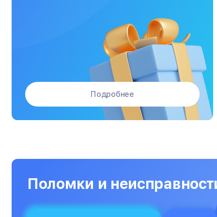
Массажные кресла
Материнские платы
Микроволновые печи
Микшерные пульты
Мониторы
Подробнее
Моноблоки
Морозильные камеры
Наушники
Нетбуки
Ноутбуки
Поломки и неисправност
Объективы
Оптические прицелы