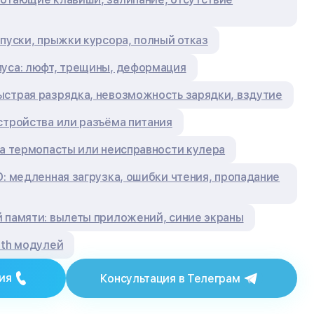
опуски, прыжки курсора, полный отказ
пуса: люфт, трещины, деформация
страя разрядка, невозможность зарядки, вздутие
стройства или разъёма питания
са термопасты или неисправности кулера
D: медленная загрузка, ошибки чтения, пропадание
 памяти: вылеты приложений, синие экраны
oth модулей
ия
Консультация в Телеграм