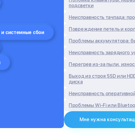
подсветки
Неисправность тачпада: пр
Повреждение петель и кор
 и системные сбои
Проблемы аккумулятора: бы
Неисправность зарядного у
я
Перегрев из‑за пыли, изно
Выход из строя SSD или HD
диска
Неисправность оперативной
Проблемы Wi‑Fi или Blueto
Мне нужна консультац