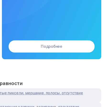
Подробнее
равности
тые пиксели, мерцание, полосы, отсутствие
отающие клавиши, залипание, отсутствие