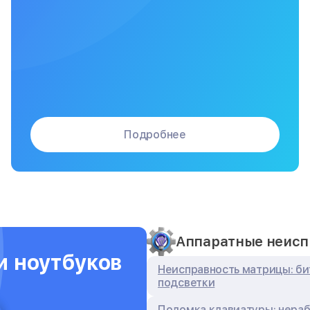
Подробнее
Аппаратные неисп
и ноутбуков
Неисправность матрицы: би
подсветки
Поломка клавиатуры: нераб