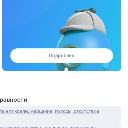
Подробнее
равности
тые пиксели, мерцание, полосы, отсутствие
отающие клавиши, залипание, отсутствие