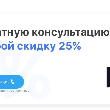
атную консультаци
5%
бой скидку 25%
тация
ональных данных