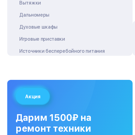
Вытяжки
Дальномеры
Духовые шкафы
Игровые приставки
Источники бесперебойного питания
Квадрокоптеры
Кондиционеры
Кофемашины
Акция
Кухонные плиты
Кухонные комбайны
Дарим 1500₽ на
МФУ
ремонт техники