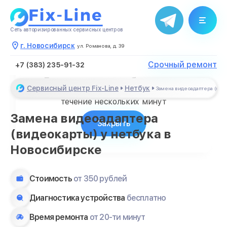
Сеть авторизированных сервисных центров
г. Новосибирск
ул. Романова, д. 39
Срочный ремонт
+7 (383) 235-91-32
Благодарим за обращение
Сервисный центр Fix-Line
Нетбук
Замена видеоадаптера (вид
Менеджер свяжется с Вами в
течение нескольких минут
Замена видеоадаптера
Закрыть
(видеокарты) у нетбука в
Новосибирске
Стоимость
от 350 рублей
Диагностика устройства
бесплатно
Время ремонта
от 20-ти минут