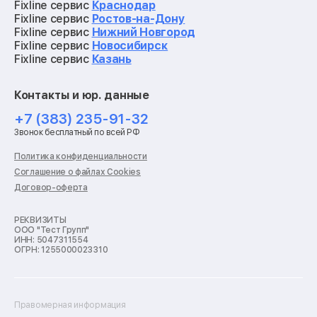
Ремонт материнских плат
Fixline сервис
Краснодар
Ремонт видеокарт
Fixline сервис
Ростов-на-Дону
Ремонт кофемашин
Fixline сервис
Нижний Новгород
Ремонт vr систем
Fixline сервис
Новосибирск
Ремонт игровых приставок
Fixline сервис
Казань
Ремонт экшн-камер
Ремонт смарт-часов
Контакты и юр. данные
Ремонт роботов-пылесосов
Ремонт холодильников
+7 (383) 235-91-32
Ремонт стиральных машин
Звонок бесплатный по всей РФ
Ремонт пылесосов
Ремонт варочных панелей
Политика конфиденциальности
Ремонт духовых шкафов
Соглашение о файлах Cookies
Ремонт кондиционеров
Договор-оферта
Ремонт кухонных комбайнов
Ремонт микроволновых печей
Ремонт морозильных камер
РЕКВИЗИТЫ
ООО "Тест Групп"
Ремонт отпаривателей
ИНН: 5047311554
Ремонт плоттеров
ОГРН: 1255000023310
Ремонт посудомоечных машин
Ремонт сканеров
Ремонт сушильных машин
Ремонт фенов
Правомерная информация
Ремонт цифровых биноклей