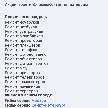
Акции
Гарантии
Отзывы
Контакты
Партнерам
Популярные разделы
Ремонт ноутбуков
Ремонт нетбуков
Ремонт ультрабуков
Ремонт моноблоков
Ремонт проекторов
Ремонт планшетов
Ремонт телефонов
Ремонт фотовспышек
Ремонт объективов
Ремонт фотоаппаратов
Ремонт мфу
Ремонт принтеров
Ремонт телевизоров
Ремонт компьютеров
Ремонт наушников
Ремонт серверов
Филиал в Вашем городе
Ремонт мониторов
Ремонт квадрокоптеров
Fixline сервис
Москва
Ремонт электросамокатов
Fixline сервис
Санкт-Петербург