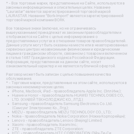
Ремонт тепловизоров
* - Все торговые марки, представленные на Сайте, используются в
законных информационных и описательных целях. Название
Ремонт массажных кресел
"Laurastar" является зарегистрированной торговой маркой
Ремонт водонагревателей
LAURASTAR. Название "Bork-Import" является зарегистрированной
торговой маркой компании BORK.
Ремонт вытяжек
Ремонт источников бесперебойного питания
Все товарные знаки (включая, но не ограничиваясь
Ремонт пароварок
вышеуказанными) принадлежат их законным правообладателям и
отображаются на Сайте с целью информирования о
Ремонт микшерных пультов
предоставляемых услугах в отношении товаров правообладателей.
Ремонт dj-пультов
Данные услуги могут быть оказаны на месте или в неавторизованных
Ремонт кухонных плит
сервисных центрах независимыми физическими и юридическими
лицами в гражданском обороте, связанном с товаром и включенном
Ремонт стедикамов
в статью 1487 Гражданского кодекса Российской Федерации.
Ремонт оптических прицелов
Информация, представленная на данном сайте, носит
Ремонт электровелосипедов
ознакомительный характер и не является публичной офертой.
Ремонт видеокамер
Разговор может быть записан с целью повышения качества
Ремонт эхолотов
обслуживания.
Ремонт 3d-принтеров
* - Торговые марки, представленные на этом сайте, используются в
законных некоммерческих целях.
Ремонт прицелов ночного видения
iPhone, Macbook, iPad - правообладатель Apple Inc. (Эпл Инк.);
Ремонт винных шкафов
Huawei и Honor - правообладатель HUAWEI TECHNOLOGIES CO.,
LTD. (ХУАВЕЙ ТЕКНОЛОДЖИС КО., ЛТД.);
Ремонт выпрямителей
Samsung – правообладатель Samsung Electronics Co. Ltd.
Ремонт сушилок для рук
(Самсунг Электроникс Ко., Лтд.);
Ремонт дальномеров
MEIZU - правообладатель MEIZU TECHNOLOGY CO., LTD.;
Nokia - правообладатель Nokia Corporation (Нокиа Корпорейшн);
Ремонт снегоуборщиков
Lenovo - правообладатель Lenovo (Beijing) Limited;
Xiaomi - правообладатель Xiaomi Inc.;
ZTE - правообладатель ZTE Corporation;
HTC - правообладатель HTC CORPORATION (Эйч-Ти-Си