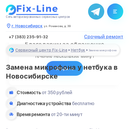
Сеть авторизированных сервисных центров
г. Новосибирск
ул. Романова, д. 39
Срочный ремонт
+7 (383) 235-91-32
Благодарим за обращение
Сервисный центр Fix-Line
Нетбук
Менеджер свяжется с Вами в
Замена микрофона
течение нескольких минут
Замена микрофона у нетбука в
Закрыть
Новосибирске
Стоимость
от 350 рублей
Диагностика устройства
бесплатно
Время ремонта
от 20-ти минут