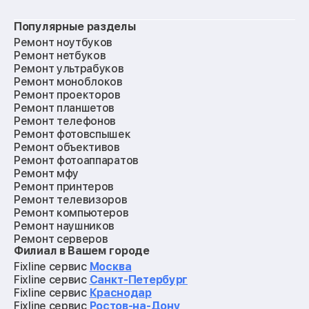
Популярные разделы
Ремонт ноутбуков
Ремонт нетбуков
Ремонт ультрабуков
Ремонт моноблоков
Ремонт проекторов
Ремонт планшетов
Ремонт телефонов
Ремонт фотовспышек
Ремонт объективов
Ремонт фотоаппаратов
Ремонт мфу
Ремонт принтеров
Ремонт телевизоров
Ремонт компьютеров
Ремонт наушников
Ремонт серверов
Филиал в Вашем городе
Ремонт мониторов
Ремонт квадрокоптеров
Fixline сервис
Москва
Ремонт электросамокатов
Fixline сервис
Санкт-Петербург
Ремонт материнских плат
Fixline сервис
Краснодар
Ремонт видеокарт
Fixline сервис
Ростов-на-Дону