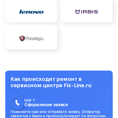
Как происходит ремонт в
сервисном центре Fix-Line.ru
Шаг 1
Оформление заявки
Позвоните нам или отправьте заявку. Оператор
свяжется с Вами и проконсультирует по вопросам