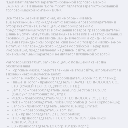
Ремонт массажных кресел
"Laurastar" является зарегистрированной торговой маркой
Ремонт водонагревателей
LAURASTAR. Название "Bork-Import" является зарегистрированной
торговой маркой компании BORK.
Ремонт вытяжек
Ремонт источников бесперебойного питания
Все товарные знаки (включая, но не ограничиваясь
Ремонт пароварок
вышеуказанными) принадлежат их законным правообладателям и
отображаются на Сайте с целью информирования о
Ремонт микшерных пультов
предоставляемых услугах в отношении товаров правообладателей.
Ремонт dj-пультов
Данные услуги могут быть оказаны на месте или в неавторизованных
Ремонт кухонных плит
сервисных центрах независимыми физическими и юридическими
лицами в гражданском обороте, связанном с товаром и включенном
Ремонт стедикамов
в статью 1487 Гражданского кодекса Российской Федерации.
Ремонт оптических прицелов
Информация, представленная на данном сайте, носит
Ремонт электровелосипедов
ознакомительный характер и не является публичной офертой.
Ремонт видеокамер
Разговор может быть записан с целью повышения качества
Ремонт эхолотов
обслуживания.
Ремонт 3d-принтеров
* - Торговые марки, представленные на этом сайте, используются в
законных некоммерческих целях.
Ремонт прицелов ночного видения
iPhone, Macbook, iPad - правообладатель Apple Inc. (Эпл Инк.);
Ремонт винных шкафов
Huawei и Honor - правообладатель HUAWEI TECHNOLOGIES CO.,
LTD. (ХУАВЕЙ ТЕКНОЛОДЖИС КО., ЛТД.);
Ремонт выпрямителей
Samsung – правообладатель Samsung Electronics Co. Ltd.
Ремонт сушилок для рук
(Самсунг Электроникс Ко., Лтд.);
Ремонт дальномеров
MEIZU - правообладатель MEIZU TECHNOLOGY CO., LTD.;
Nokia - правообладатель Nokia Corporation (Нокиа Корпорейшн);
Ремонт снегоуборщиков
Lenovo - правообладатель Lenovo (Beijing) Limited;
Xiaomi - правообладатель Xiaomi Inc.;
ZTE - правообладатель ZTE Corporation;
HTC - правообладатель HTC CORPORATION (Эйч-Ти-Си
КОРПОРЕЙШН);
LG - правообладатель LG Corp. (ЭлДжи Корп.);