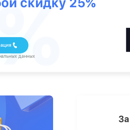
5%
бой скидку 25%
тация
ональных данных
За