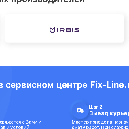
 сервисном центре Fix-Line.
Шаг 2
Выезд курьер
 свяжется с Вами и
Мастер приедет в назнач
ов и условий
смету работ. При сложно