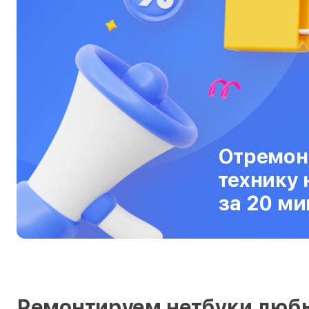
Серверы
Сканеры
Смарт-часы
Снегоуборщики
Стедикамы
Отремон
Стиральные машины
технику 
Сушилки для рук
за 20 ми
Сушильные машины
Телевизоры
Телефоны
Тепловизоры
Ремонтируем нетбуки люб