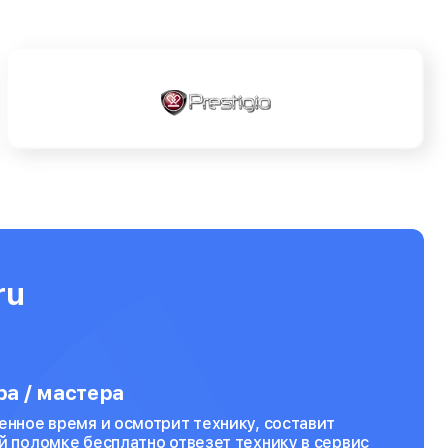
ru
а / мастера
енное время и осмотрит технику, составит
й поломке бесплатно отвезет технику в сервис