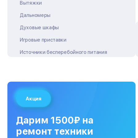
Вытяжки
Дальномеры
Духовые шкафы
Игровые приставки
Источники бесперебойного питания
Квадрокоптеры
Кондиционеры
Кофемашины
Акция
Кухонные плиты
Кухонные комбайны
Дарим 1500₽ на
МФУ
ремонт техники