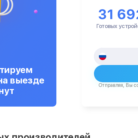
31 69
Готовых устрой
тируем
на выезде
Отправляя, Вы с
нут
ых производителей