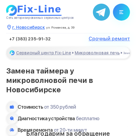
Сеть авторизированных сервисных центров
г. Новосибирск
ул. Романова, д. 39
Срочный ремонт
+7 (383) 235-91-32
Сервисный центр Fix-Line
Микроволновая печь
Замена 
Замена таймера у
микроволновой печи в
Новосибирске
Стоимость
от 350 рублей
Диагностика устройства
бесплатно
Время ремонта
от 20-ти минут
Благодарим за обращение