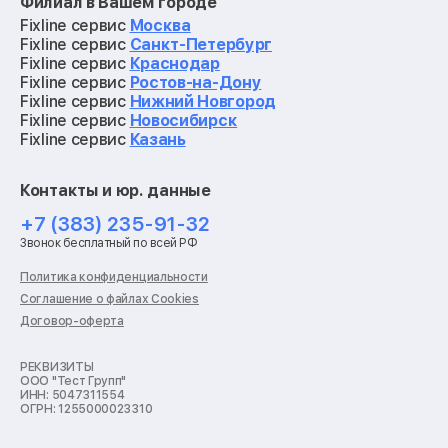
Филиал в Вашем городе
Ремонт мониторов
Ремонт квадрокоптеров
Fixline сервис
Москва
Ремонт электросамокатов
Fixline сервис
Санкт-Петербург
Ремонт материнских плат
Fixline сервис
Краснодар
Ремонт видеокарт
Fixline сервис
Ростов-на-Дону
Ремонт кофемашин
Fixline сервис
Нижний Новгород
Ремонт vr систем
Fixline сервис
Новосибирск
Ремонт игровых приставок
Fixline сервис
Казань
Ремонт экшн-камер
Ремонт смарт-часов
Контакты и юр. данные
Ремонт роботов-пылесосов
Ремонт холодильников
+7 (383) 235-91-32
Ремонт стиральных машин
Звонок бесплатный по всей РФ
Ремонт пылесосов
Ремонт варочных панелей
Политика конфиденциальности
Ремонт духовых шкафов
Соглашение о файлах Cookies
Ремонт кондиционеров
Договор-оферта
Ремонт кухонных комбайнов
Ремонт микроволновых печей
Ремонт морозильных камер
РЕКВИЗИТЫ
ООО "Тест Групп"
Ремонт отпаривателей
ИНН: 5047311554
Ремонт плоттеров
ОГРН: 1255000023310
Ремонт посудомоечных машин
Ремонт сканеров