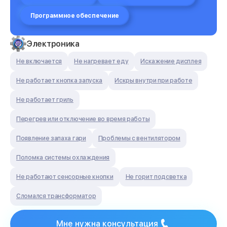
Программное обеспечение
Электроника
Не включается
Не нагревает еду
Искажение дисплея
Не работает кнопка запуска
Искры внутри при работе
Не работает гриль
Перегрев или отключение во время работы
Появление запаха гари
Проблемы с вентилятором
Поломка системы охлаждения
Не работают сенсорные кнопки
Не горит подсветка
Сломался трансформатор
Мне нужна консультация