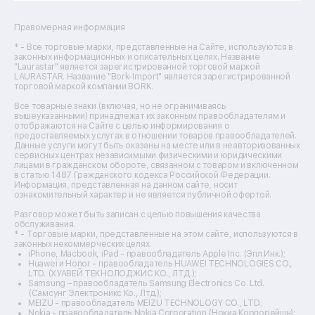
Ремонт сушильных машин
Ремонт фенов
Правомерная информация
Ремонт цифровых биноклей
Ремонт тепловизоров
* - Все торговые марки, представленные на Сайте, используются в
законных информационных и описательных целях. Название
Ремонт массажных кресел
"Laurastar" является зарегистрированной торговой маркой
Ремонт водонагревателей
LAURASTAR. Название "Bork-Import" является зарегистрированной
торговой маркой компании BORK.
Ремонт вытяжек
Ремонт источников бесперебойного питания
Все товарные знаки (включая, но не ограничиваясь
Ремонт пароварок
вышеуказанными) принадлежат их законным правообладателям и
отображаются на Сайте с целью информирования о
Ремонт микшерных пультов
предоставляемых услугах в отношении товаров правообладателей.
Ремонт dj-пультов
Данные услуги могут быть оказаны на месте или в неавторизованных
Ремонт кухонных плит
сервисных центрах независимыми физическими и юридическими
лицами в гражданском обороте, связанном с товаром и включенном
Ремонт стедикамов
в статью 1487 Гражданского кодекса Российской Федерации.
Ремонт оптических прицелов
Информация, представленная на данном сайте, носит
Ремонт электровелосипедов
ознакомительный характер и не является публичной офертой.
Ремонт видеокамер
Разговор может быть записан с целью повышения качества
Ремонт эхолотов
обслуживания.
Ремонт 3d-принтеров
* - Торговые марки, представленные на этом сайте, используются в
законных некоммерческих целях.
Ремонт прицелов ночного видения
iPhone, Macbook, iPad - правообладатель Apple Inc. (Эпл Инк.);
Ремонт винных шкафов
Huawei и Honor - правообладатель HUAWEI TECHNOLOGIES CO.,
LTD. (ХУАВЕЙ ТЕКНОЛОДЖИС КО., ЛТД.);
Ремонт выпрямителей
Samsung – правообладатель Samsung Electronics Co. Ltd.
Ремонт сушилок для рук
(Самсунг Электроникс Ко., Лтд.);
Ремонт дальномеров
MEIZU - правообладатель MEIZU TECHNOLOGY CO., LTD.;
Nokia - правообладатель Nokia Corporation (Нокиа Корпорейшн);