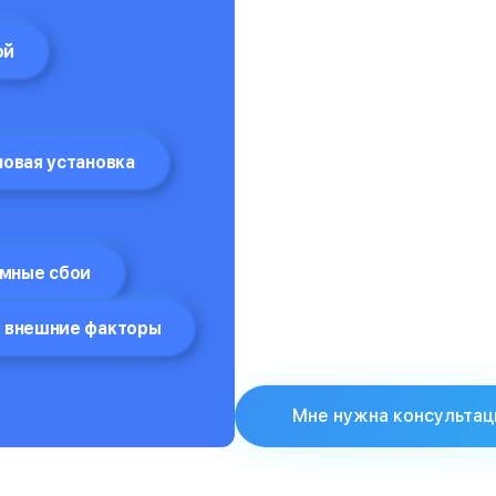
ой
ловая установка
мные сбои
 внешние факторы
Мне нужна консультац