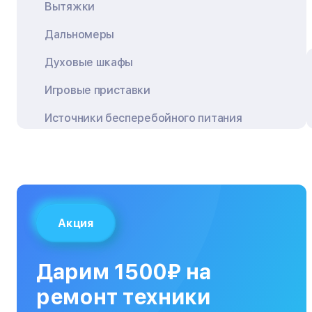
Вытяжки
Дальномеры
Духовые шкафы
Игровые приставки
Источники бесперебойного питания
Квадрокоптеры
Кондиционеры
Кофемашины
Акция
Кухонные плиты
Кухонные комбайны
Дарим 1500₽ на
МФУ
ремонт техники