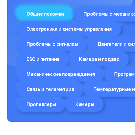
Отпариватели
Общие поломки
Проблемы с механик
Компьютеры
Электроника и системы управления
Пароварки
Проблемы с сигналом
Двигатели и си
Планшеты
Плоттеры
ESC и питание
Камера и подвес
Посудомоечные машины
Механические повреждения
Програм
Принтеры
Связь и телеметрия
Температурные и
Прицелы ночного видения
Пропеллеры
Камеры
Проекторы
Пылесосы
Роботы-пылесосы