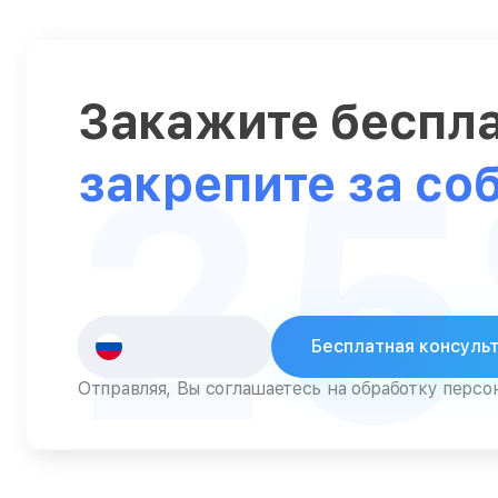
Серверы
Сканеры
Закажите беспл
Смарт-часы
2
Снегоуборщики
закрепите за со
Стедикамы
Стиральные машины
Сушилки для рук
Сушильные машины
Бесплатная консуль
Телевизоры
Отправляя, Вы соглашаетесь на обработку перс
Телефоны
Тепловизоры