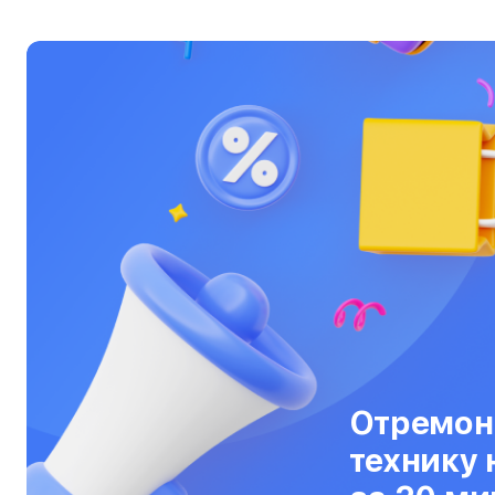
Ультрабуки
Фены
Фотоаппараты
Фотовспышки
Холодильники
Цифровые бинокли
Экшн-камеры
Электровелосипеды
Электросамокаты
Отремон
Эхолоты
технику 