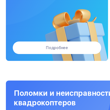
Массажные кресла
Материнские платы
Микроволновые печи
Микшерные пульты
Мониторы
Подробнее
Моноблоки
Морозильные камеры
Наушники
Нетбуки
Ноутбуки
Поломки и неисправност
Объективы
квадрокоптеров
Оптические прицелы