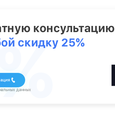
атную консультаци
5%
бой скидку 25%
тация
ональных данных