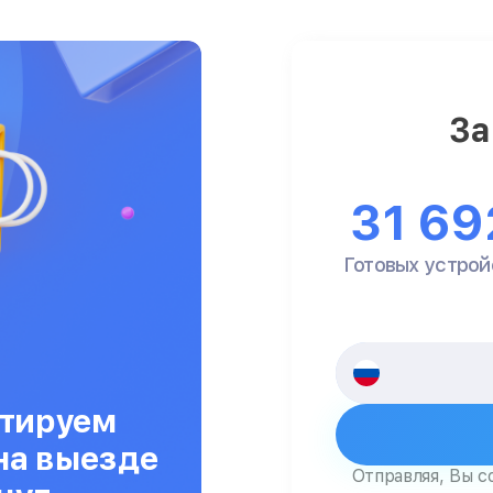
За
31 69
Готовых устрой
тируем
на выезде
Отправляя, Вы с