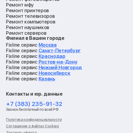
Ремонт мфу
Ремонт принтеров
Ремонт телевизоров
Ремонт компьютеров
Ремонт наушников
Ремонт серверов
Филиал в Вашем городе
Ремонт мониторов
Ремонт квадрокоптеров
Fixline сервис
Москва
Ремонт электросамокатов
Fixline сервис
Санкт-Петербург
Ремонт материнских плат
Fixline сервис
Краснодар
Ремонт видеокарт
Fixline сервис
Ростов-на-Дону
Ремонт кофемашин
Fixline сервис
Нижний Новгород
Ремонт vr систем
Fixline сервис
Новосибирск
Ремонт игровых приставок
Fixline сервис
Казань
Ремонт экшн-камер
Ремонт смарт-часов
Контакты и юр. данные
Ремонт роботов-пылесосов
Ремонт холодильников
+7 (383) 235-91-32
Ремонт стиральных машин
Звонок бесплатный по всей РФ
Ремонт пылесосов
Ремонт варочных панелей
Политика конфиденциальности
Ремонт духовых шкафов
Соглашение о файлах Cookies
Ремонт кондиционеров
Договор-оферта