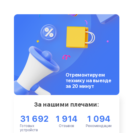
Отремонтируем
технику на выезде
за 20 минут
За нашими плечами:
31 692
1 914
1 094
Готовых
Отзывов
Рекомендации
устройств