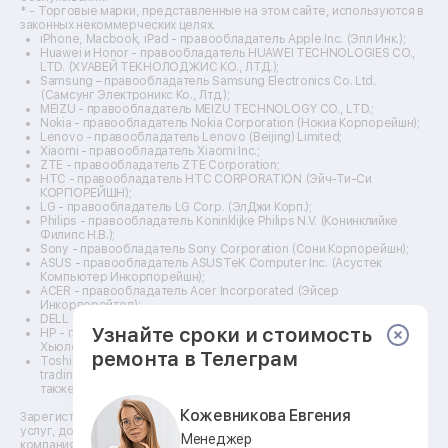
Ремонт 3d-принтеров
* - Торговые марки, представленные на этом сайте, используются в
законных некоммерческих целях.
Ремонт прицелов ночного видения
iPhone, Macbook, iPad - правообладатель Apple Inc. (Эпл Инк.);
Ремонт винных шкафов
Huawei и Honor - правообладатель HUAWEI TECHNOLOGIES CO.,
LTD. (ХУАВЕЙ ТЕКНОЛОДЖИС КО., ЛТД.);
Ремонт выпрямителей
Samsung – правообладатель Samsung Electronics Co. Ltd.
Ремонт сушилок для рук
(Самсунг Электроникс Ко., Лтд.);
Ремонт дальномеров
MEIZU - правообладатель MEIZU TECHNOLOGY CO., LTD.;
Nokia - правообладатель Nokia Corporation (Нокиа Корпорейшн);
Ремонт снегоуборщиков
Lenovo - правообладатель Lenovo (Beijing) Limited;
Xiaomi - правообладатель Xiaomi Inc.;
ZTE - правообладатель ZTE Corporation;
HTC - правообладатель HTC CORPORATION (Эйч-Ти-Си
КОРПОРЕЙШН);
LG - правообладатель LG Corp. (ЭлДжи Корп.);
Philips - правообладатель Koninklijke Philips N.V. (Конинклийке
Филипс Н.В.);
Sony - правообладатель Sony Corporation (Сони Корпорейшн);
ASUS - правообладатель ASUSTeK Computer Inc. (Асустек
Компьютер Инкорпорейшн);
ACER - правообладатель Acer Incorporated (Эйсер
Инкорпорейтед);
DELL - правообладатель Dell Inc.(Делл Инк.);
Узнайте сроки и стоимость
HP - правообладатель HP Hewlett-Packard Group LLC (ЭйчПи
Хьюлетт Паккард Груп ЛЛК);
ремонта в Телеграм
Toshiba - правообладатель KABUSHIKI KAISHA TOSHIBA, also
trading as Toshiba Corporation (КАБУШИКИ КАЙША ТОШИБА
также торгующая как Тосиба Корпорейшн).
Кожевникова Евгения
Зарегистрированные товарные знаки используются для описания
услуг, доступных в сети сервисных центров АСЦ, не связанных с
Менеджер
компаниями Правообладателей товарных знаков и/или с их