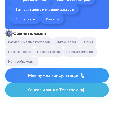
Программные сбои
Связь и телеметрия
Температурные и внешние факторы
Пропеллеры
Камеры
Общие поломки
Размагничивание компасов
Выключается
Глючит
Не включается
Не заряжается
Не подключается
Нет изображения
Мне нужна консультация
Консультация в Телеграм