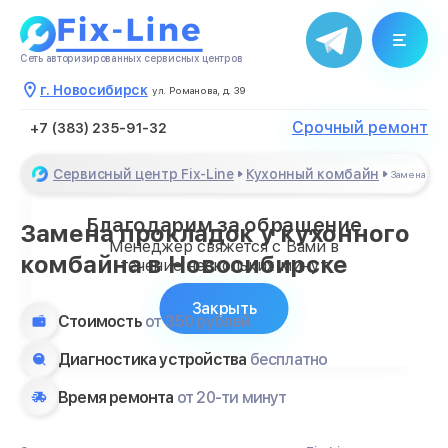
Сеть авторизированных сервисных центров
г. Новосибирск
ул. Романова, д. 39
Срочный ремонт
+7 (383) 235-91-32
Сервисный центр Fix-Line
Кухонный комбайн
Замена про
Благодарим за обращение
Замена прокладок у кухонного
Менеджер свяжется с Вами в
комбайна в Новосибирске
течение нескольких минут
Закрыть
Стоимость
от 350 рублей
Диагностика устройства
бесплатно
Время ремонта
от 20-ти минут