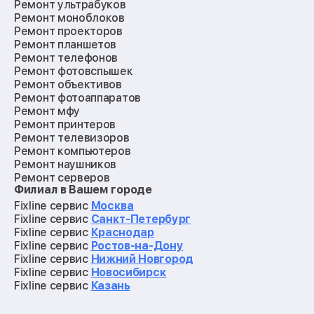
Ремонт ультрабуков
Ремонт моноблоков
Ремонт проекторов
Ремонт планшетов
Ремонт телефонов
Ремонт фотовспышек
Ремонт объективов
Ремонт фотоаппаратов
Ремонт мфу
Ремонт принтеров
Ремонт телевизоров
Ремонт компьютеров
Ремонт наушников
Ремонт серверов
Филиал в Вашем городе
Ремонт мониторов
Ремонт квадрокоптеров
Fixline сервис
Москва
Ремонт электросамокатов
Fixline сервис
Санкт-Петербург
Ремонт материнских плат
Fixline сервис
Краснодар
Ремонт видеокарт
Fixline сервис
Ростов-на-Дону
Ремонт кофемашин
Fixline сервис
Нижний Новгород
Ремонт vr систем
Fixline сервис
Новосибирск
Ремонт игровых приставок
Fixline сервис
Казань
Ремонт экшн-камер
Ремонт смарт-часов