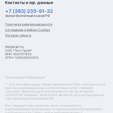
Контакты и юр. данные
Ремонт роботов-пылесосов
Ремонт холодильников
+7 (383) 235-91-32
Ремонт стиральных машин
Звонок бесплатный по всей РФ
Ремонт пылесосов
Ремонт варочных панелей
Политика конфиденциальности
Ремонт духовых шкафов
Соглашение о файлах Cookies
Ремонт кондиционеров
Договор-оферта
Ремонт кухонных комбайнов
Ремонт микроволновых печей
Ремонт морозильных камер
РЕКВИЗИТЫ
ООО "Тест Групп"
Ремонт отпаривателей
ИНН: 5047311554
Ремонт плоттеров
ОГРН: 1255000023310
Ремонт посудомоечных машин
Ремонт сканеров
Ремонт сушильных машин
Ремонт фенов
Правомерная информация
Ремонт цифровых биноклей
Ремонт тепловизоров
* - Все торговые марки, представленные на Сайте, используются в
законных информационных и описательных целях. Название
Ремонт массажных кресел
"Laurastar" является зарегистрированной торговой маркой
Ремонт водонагревателей
LAURASTAR. Название "Bork-Import" является зарегистрированной
торговой маркой компании BORK.
Ремонт вытяжек
Ремонт источников бесперебойного питания
Все товарные знаки (включая, но не ограничиваясь
Ремонт пароварок
вышеуказанными) принадлежат их законным правообладателям и
отображаются на Сайте с целью информирования о