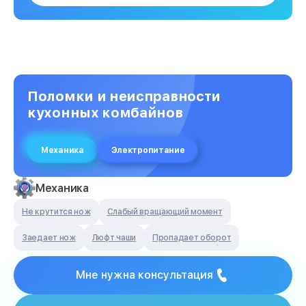
Поломки и неисправности
кухонных комбайнов
Механика
Электропитание
Механика
Не крутится нож
Слабый вращающий момент
Заедает нож
Люфт чаши
Пропадает оборот
Мне нужна консультация