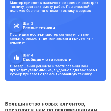
Мастер приедет в назначенное время и осмотрит
технику, составит смету работ. При сложной
поломке бесплатно отвезет технику в сервис
Шаг 3
Ремонт техники
После диагностики мастер согласует с вами
сроки, стоимость, детали заказа и приступит к
ремонту
Шаг 4
Сообщаем о готовности
О завершении ремонта и тестирования Вам
приходит уведомление, в удобное для вас время
курьер привезет отремонтированную технику
Большинство новых клиентов,
приходят к нам по рекомендациям