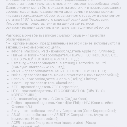
Ремонт микшерных пультов
предоставляемых услугах в отношении товаров правообладателей.
Ремонт dj-пультов
Данные услуги могут быть оказаны на месте или в неавторизованных
Ремонт кухонных плит
сервисных центрах независимыми физическими и юридическими
лицами в гражданском обороте, связанном с товаром и включенном
Ремонт стедикамов
в статью 1487 Гражданского кодекса Российской Федерации.
Ремонт оптических прицелов
Информация, представленная на данном сайте, носит
Ремонт электровелосипедов
ознакомительный характер и не является публичной офертой.
Ремонт видеокамер
Разговор может быть записан с целью повышения качества
Ремонт эхолотов
обслуживания.
Ремонт 3d-принтеров
* - Торговые марки, представленные на этом сайте, используются в
законных некоммерческих целях.
Ремонт прицелов ночного видения
iPhone, Macbook, iPad - правообладатель Apple Inc. (Эпл Инк.);
Ремонт винных шкафов
Huawei и Honor - правообладатель HUAWEI TECHNOLOGIES CO.,
LTD. (ХУАВЕЙ ТЕКНОЛОДЖИС КО., ЛТД.);
Ремонт выпрямителей
Samsung – правообладатель Samsung Electronics Co. Ltd.
Ремонт сушилок для рук
(Самсунг Электроникс Ко., Лтд.);
Ремонт дальномеров
MEIZU - правообладатель MEIZU TECHNOLOGY CO., LTD.;
Nokia - правообладатель Nokia Corporation (Нокиа Корпорейшн);
Ремонт снегоуборщиков
Lenovo - правообладатель Lenovo (Beijing) Limited;
Xiaomi - правообладатель Xiaomi Inc.;
ZTE - правообладатель ZTE Corporation;
HTC - правообладатель HTC CORPORATION (Эйч-Ти-Си
КОРПОРЕЙШН);
LG - правообладатель LG Corp. (ЭлДжи Корп.);
Philips - правообладатель Koninklijke Philips N.V. (Конинклийке
Филипс Н.В.);
Sony - правообладатель Sony Corporation (Сони Корпорейшн);
ASUS - правообладатель ASUSTeK Computer Inc. (Асустек
Компьютер Инкорпорейшн);
ACER - правообладатель Acer Incorporated (Эйсер
Инкорпорейтед);