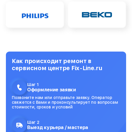
Как происходит ремонт в
сервисном центре Fix-Line.ru
Шаг 1
Оформление заявки
Позвоните нам или отправьте заявку. Оператор
свяжется с Вами и проконсультирует по вопросам
стоимости, сроков и условий
Шаг 2
Выезд курьера / мастера