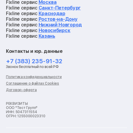
Ремонт квадрокоптеров
Fixline сервис
Москва
Ремонт электросамокатов
Fixline сервис
Санкт-Петербург
Ремонт материнских плат
Fixline сервис
Краснодар
Ремонт видеокарт
Fixline сервис
Ростов-на-Дону
Ремонт кофемашин
Fixline сервис
Нижний Новгород
Ремонт vr систем
Fixline сервис
Новосибирск
Ремонт игровых приставок
Fixline сервис
Казань
Ремонт экшн-камер
Ремонт смарт-часов
Контакты и юр. данные
Ремонт роботов-пылесосов
Ремонт холодильников
+7 (383) 235-91-32
Ремонт стиральных машин
Звонок бесплатный по всей РФ
Ремонт пылесосов
Ремонт варочных панелей
Политика конфиденциальности
Ремонт духовых шкафов
Соглашение о файлах Cookies
Ремонт кондиционеров
Договор-оферта
Ремонт кухонных комбайнов
Ремонт микроволновых печей
Ремонт морозильных камер
РЕКВИЗИТЫ
ООО "Тест Групп"
Ремонт отпаривателей
ИНН: 5047311554
Ремонт плоттеров
ОГРН: 1255000023310
Ремонт посудомоечных машин
Ремонт сканеров
Ремонт сушильных машин