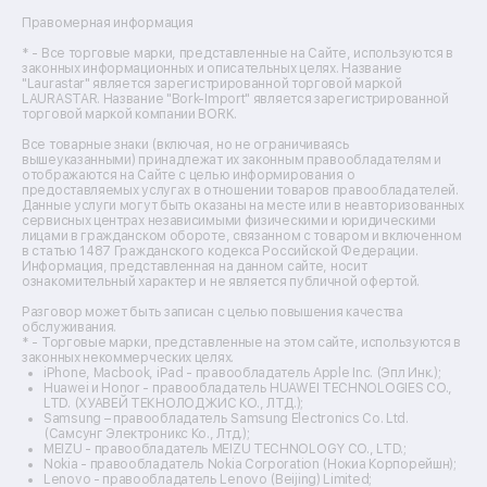
Ремонт фенов
Правомерная информация
Ремонт цифровых биноклей
Ремонт тепловизоров
* - Все торговые марки, представленные на Сайте, используются в
законных информационных и описательных целях. Название
Ремонт массажных кресел
"Laurastar" является зарегистрированной торговой маркой
Ремонт водонагревателей
LAURASTAR. Название "Bork-Import" является зарегистрированной
торговой маркой компании BORK.
Ремонт вытяжек
Ремонт источников бесперебойного питания
Все товарные знаки (включая, но не ограничиваясь
Ремонт пароварок
вышеуказанными) принадлежат их законным правообладателям и
отображаются на Сайте с целью информирования о
Ремонт микшерных пультов
предоставляемых услугах в отношении товаров правообладателей.
Ремонт dj-пультов
Данные услуги могут быть оказаны на месте или в неавторизованных
Ремонт кухонных плит
сервисных центрах независимыми физическими и юридическими
лицами в гражданском обороте, связанном с товаром и включенном
Ремонт стедикамов
в статью 1487 Гражданского кодекса Российской Федерации.
Ремонт оптических прицелов
Информация, представленная на данном сайте, носит
Ремонт электровелосипедов
ознакомительный характер и не является публичной офертой.
Ремонт видеокамер
Разговор может быть записан с целью повышения качества
Ремонт эхолотов
обслуживания.
Ремонт 3d-принтеров
* - Торговые марки, представленные на этом сайте, используются в
законных некоммерческих целях.
Ремонт прицелов ночного видения
iPhone, Macbook, iPad - правообладатель Apple Inc. (Эпл Инк.);
Ремонт винных шкафов
Huawei и Honor - правообладатель HUAWEI TECHNOLOGIES CO.,
LTD. (ХУАВЕЙ ТЕКНОЛОДЖИС КО., ЛТД.);
Ремонт выпрямителей
Samsung – правообладатель Samsung Electronics Co. Ltd.
Ремонт сушилок для рук
(Самсунг Электроникс Ко., Лтд.);
Ремонт дальномеров
MEIZU - правообладатель MEIZU TECHNOLOGY CO., LTD.;
Nokia - правообладатель Nokia Corporation (Нокиа Корпорейшн);
Ремонт снегоуборщиков
Lenovo - правообладатель Lenovo (Beijing) Limited;