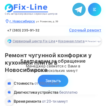
Сеть авторизированных сервисных центров
г. Новосибирск
ул. Романова, д. 39
Срочный ремонт
+7 (383) 235-91-32
Сервисный центр Fix-Line
Кухонная плита
Ремонт чугунн
Ремонт чугунной конфорки у
Благодарим за обращение
кухонной плиты в
Менеджер свяжется с Вами в
Новосибирске
течение нескольких минут
Закрыть
Стоимость
от 350 рублей
Диагностика устройства
бесплатно
Время ремонта
от 20-ти минут