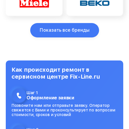
Показать все бренды
Как происходит ремонт в
сервисном центре Fix-Line.ru
Шаг 1
Оформление заявки
Позвоните нам или отправьте заявку. Оператор
свяжется с Вами и проконсультирует по вопросам
стоимости, сроков и условий