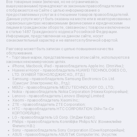
Ремонт источников бесперебойного питания
Все товарные знаки (включая, но не ограничиваясь
Ремонт пароварок
вышеуказанными) принадлежат их законным правообладателям и
отображаются на Сайте с целью информирования о
Ремонт микшерных пультов
предоставляемых услугах в отношении товаров правообладателей.
Ремонт dj-пультов
Данные услуги могут быть оказаны на месте или в неавторизованных
Ремонт кухонных плит
сервисных центрах независимыми физическими и юридическими
лицами в гражданском обороте, связанном с товаром и включенном
Ремонт стедикамов
в статью 1487 Гражданского кодекса Российской Федерации.
Ремонт оптических прицелов
Информация, представленная на данном сайте, носит
Ремонт электровелосипедов
ознакомительный характер и не является публичной офертой.
Ремонт видеокамер
Разговор может быть записан с целью повышения качества
Ремонт эхолотов
обслуживания.
Ремонт 3d-принтеров
* - Торговые марки, представленные на этом сайте, используются в
законных некоммерческих целях.
Ремонт прицелов ночного видения
iPhone, Macbook, iPad - правообладатель Apple Inc. (Эпл Инк.);
Ремонт винных шкафов
Huawei и Honor - правообладатель HUAWEI TECHNOLOGIES CO.,
LTD. (ХУАВЕЙ ТЕКНОЛОДЖИС КО., ЛТД.);
Ремонт выпрямителей
Samsung – правообладатель Samsung Electronics Co. Ltd.
Ремонт сушилок для рук
(Самсунг Электроникс Ко., Лтд.);
Ремонт дальномеров
MEIZU - правообладатель MEIZU TECHNOLOGY CO., LTD.;
Nokia - правообладатель Nokia Corporation (Нокиа Корпорейшн);
Ремонт снегоуборщиков
Lenovo - правообладатель Lenovo (Beijing) Limited;
Xiaomi - правообладатель Xiaomi Inc.;
ZTE - правообладатель ZTE Corporation;
HTC - правообладатель HTC CORPORATION (Эйч-Ти-Си
КОРПОРЕЙШН);
LG - правообладатель LG Corp. (ЭлДжи Корп.);
Philips - правообладатель Koninklijke Philips N.V. (Конинклийке
Филипс Н.В.);
Sony - правообладатель Sony Corporation (Сони Корпорейшн);
ASUS - правообладатель ASUSTeK Computer Inc. (Асустек