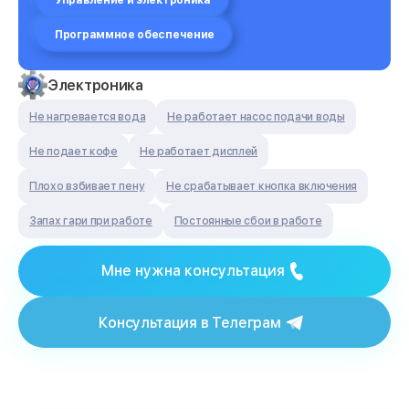
Управление и электроника
Программное обеспечение
Электроника
Не нагревается вода
Не работает насос подачи воды
Не подает кофе
Не работает дисплей
Плохо взбивает пену
Не срабатывает кнопка включения
Запах гари при работе
Постоянные сбои в работе
Мне нужна консультация
Консультация в Телеграм