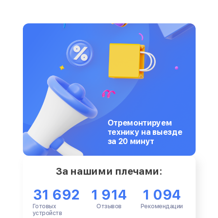
Отремонтируем
технику на выезде
за 20 минут
За нашими плечами:
31 692
1 914
1 094
Готовых
Отзывов
Рекомендации
устройств