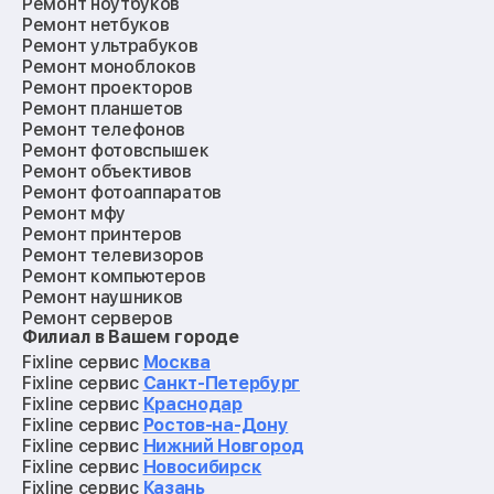
Ремонт ноутбуков
Ремонт нетбуков
Ремонт ультрабуков
Ремонт моноблоков
Ремонт проекторов
Ремонт планшетов
Ремонт телефонов
Ремонт фотовспышек
Ремонт объективов
Ремонт фотоаппаратов
Ремонт мфу
Ремонт принтеров
Ремонт телевизоров
Ремонт компьютеров
Ремонт наушников
Ремонт серверов
Филиал в Вашем городе
Ремонт мониторов
Ремонт квадрокоптеров
Fixline сервис
Москва
Ремонт электросамокатов
Fixline сервис
Санкт-Петербург
Ремонт материнских плат
Fixline сервис
Краснодар
Ремонт видеокарт
Fixline сервис
Ростов-на-Дону
Ремонт кофемашин
Fixline сервис
Нижний Новгород
Ремонт vr систем
Fixline сервис
Новосибирск
Ремонт игровых приставок
Fixline сервис
Казань