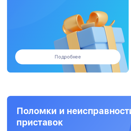
Массажные кресла
Материнские платы
Микроволновые печи
Микшерные пульты
Мониторы
Подробнее
Моноблоки
Морозильные камеры
Наушники
Нетбуки
Ноутбуки
Поломки и неисправност
Объективы
приставок
Оптические прицелы