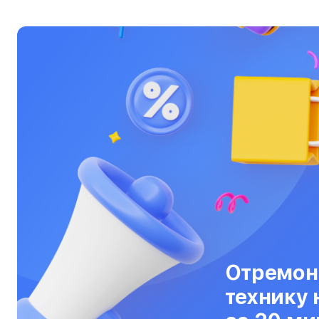
Ультрабуки
Фены
Фотоаппараты
Фотовспышки
Холодильники
Цифровые бинокли
Экшн-камеры
Электровелосипеды
Электросамокаты
Отремон
Эхолоты
технику 