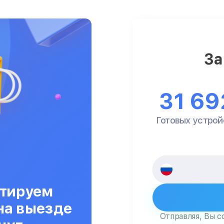
За
31 69
Готовых устрой
тируем
на выезде
Отправляя, Вы с