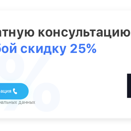
атную консультаци
5%
бой скидку 25%
тация
ональных данных