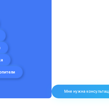
ы
ка
копители
Мне нужна консультац