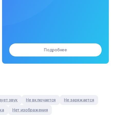
Подробнее
ует звук
Не включается
Не заряжается
ка
Нет изображения