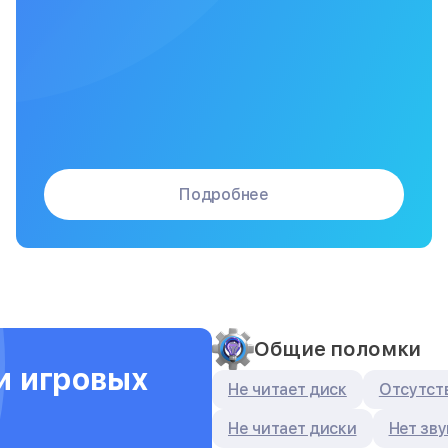
Подробнее
Общие поломки
и игровых
Не читает диск
Отсутств
Не читает диски
Нет зву