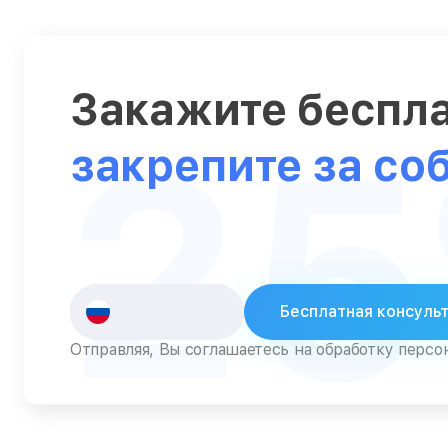
Серверы
Сканеры
Закажите беспл
Смарт-часы
2
Снегоуборщики
закрепите за со
Стедикамы
Стиральные машины
Сушилки для рук
Сушильные машины
Бесплатная консуль
Телевизоры
Отправляя, Вы соглашаетесь на обработку перс
Телефоны
Тепловизоры