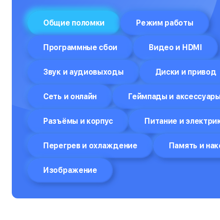
Отпариватели
Общие поломки
Режим работы
Компьютеры
Программные сбои
Видео и HDMI
Пароварки
Звук и аудиовыходы
Диски и привод
Планшеты
Плоттеры
Сеть и онлайн
Геймпады и аксессуар
Посудомоечные машины
Разъёмы и корпус
Питание и электри
Принтеры
Перегрев и охлаждение
Память и на
Прицелы ночного видения
Изображение
Проекторы
Пылесосы
Роботы-пылесосы