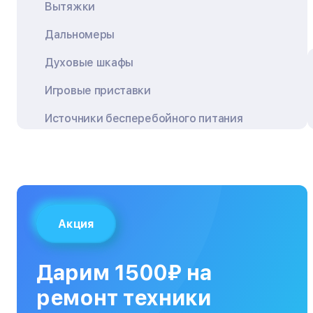
Вытяжки
Дальномеры
Духовые шкафы
Игровые приставки
Источники бесперебойного питания
Квадрокоптеры
Кондиционеры
Кофемашины
Акция
Кухонные плиты
Кухонные комбайны
Дарим 1500₽ на
МФУ
ремонт техники