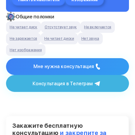
Память и накопители
Изображение
Общие поломки
Не читает диск
Отсутствует звук
Не включается
Не заряжается
Не читает диски
Нет звука
Нет изображения
Мне нужна консультация
Консультация в Телеграм
Закажите бесплатную
консультацию
и закрепите за