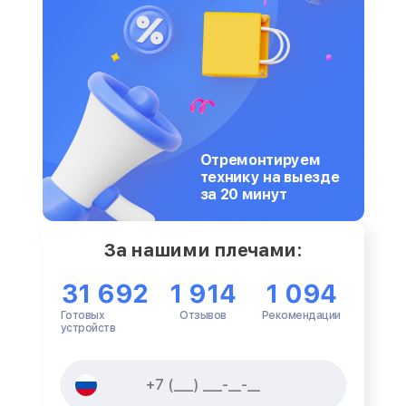
Отремонтируем
технику на выезде
за 20 минут
За нашими плечами:
31 692
1 914
1 094
Готовых
Отзывов
Рекомендации
устройств