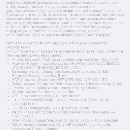
Ремонт пароварок
вышеуказанными) принадлежат их законным правообладателям и
отображаются на Сайте с целью информирования о
Ремонт микшерных пультов
предоставляемых услугах в отношении товаров правообладателей.
Ремонт dj-пультов
Данные услуги могут быть оказаны на месте или в неавторизованных
Ремонт кухонных плит
сервисных центрах независимыми физическими и юридическими
лицами в гражданском обороте, связанном с товаром и включенном
Ремонт стедикамов
в статью 1487 Гражданского кодекса Российской Федерации.
Ремонт оптических прицелов
Информация, представленная на данном сайте, носит
Ремонт электровелосипедов
ознакомительный характер и не является публичной офертой.
Ремонт видеокамер
Разговор может быть записан с целью повышения качества
Ремонт эхолотов
обслуживания.
Ремонт 3d-принтеров
* - Торговые марки, представленные на этом сайте, используются в
законных некоммерческих целях.
Ремонт прицелов ночного видения
iPhone, Macbook, iPad - правообладатель Apple Inc. (Эпл Инк.);
Ремонт винных шкафов
Huawei и Honor - правообладатель HUAWEI TECHNOLOGIES CO.,
LTD. (ХУАВЕЙ ТЕКНОЛОДЖИС КО., ЛТД.);
Ремонт выпрямителей
Samsung – правообладатель Samsung Electronics Co. Ltd.
Ремонт сушилок для рук
(Самсунг Электроникс Ко., Лтд.);
Ремонт дальномеров
MEIZU - правообладатель MEIZU TECHNOLOGY CO., LTD.;
Nokia - правообладатель Nokia Corporation (Нокиа Корпорейшн);
Ремонт снегоуборщиков
Lenovo - правообладатель Lenovo (Beijing) Limited;
Xiaomi - правообладатель Xiaomi Inc.;
ZTE - правообладатель ZTE Corporation;
HTC - правообладатель HTC CORPORATION (Эйч-Ти-Си
КОРПОРЕЙШН);
LG - правообладатель LG Corp. (ЭлДжи Корп.);
Philips - правообладатель Koninklijke Philips N.V. (Конинклийке
Филипс Н.В.);
Sony - правообладатель Sony Corporation (Сони Корпорейшн);
ASUS - правообладатель ASUSTeK Computer Inc. (Асустек
Компьютер Инкорпорейшн);