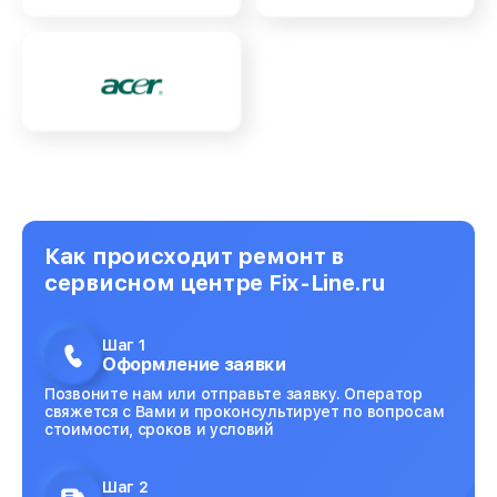
Как происходит ремонт в
сервисном центре Fix-Line.ru
Шаг 1
Оформление заявки
Позвоните нам или отправьте заявку. Оператор
свяжется с Вами и проконсультирует по вопросам
стоимости, сроков и условий
Шаг 2