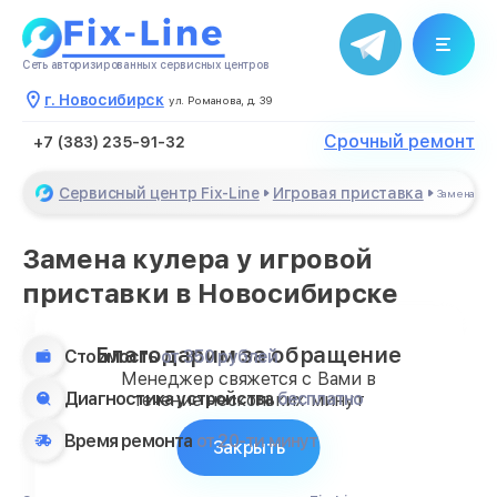
Сеть авторизированных сервисных центров
г. Новосибирск
ул. Романова, д. 39
Срочный ремонт
+7 (383) 235-91-32
Сервисный центр Fix-Line
Игровая приставка
Замена ку
Замена кулера у игровой
приставки в Новосибирске
Благодарим за обращение
Стоимость
от 350 рублей
Менеджер свяжется с Вами в
Диагностика устройства
бесплатно
течение нескольких минут
Время ремонта
от 20-ти минут
Закрыть