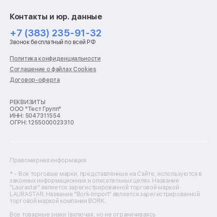
Ремонт экшн-камер
Ремонт смарт-часов
Контакты и юр. данные
Ремонт роботов-пылесосов
Ремонт холодильников
+7 (383) 235-91-32
Ремонт стиральных машин
Звонок бесплатный по всей РФ
Ремонт пылесосов
Ремонт варочных панелей
Политика конфиденциальности
Ремонт духовых шкафов
Соглашение о файлах Cookies
Ремонт кондиционеров
Договор-оферта
Ремонт кухонных комбайнов
Ремонт микроволновых печей
Ремонт морозильных камер
РЕКВИЗИТЫ
ООО "Тест Групп"
Ремонт отпаривателей
ИНН: 5047311554
Ремонт плоттеров
ОГРН: 1255000023310
Ремонт посудомоечных машин
Ремонт сканеров
Ремонт сушильных машин
Ремонт фенов
Правомерная информация
Ремонт цифровых биноклей
Ремонт тепловизоров
* - Все торговые марки, представленные на Сайте, используются в
законных информационных и описательных целях. Название
Ремонт массажных кресел
"Laurastar" является зарегистрированной торговой маркой
Ремонт водонагревателей
LAURASTAR. Название "Bork-Import" является зарегистрированной
торговой маркой компании BORK.
Ремонт вытяжек
Ремонт источников бесперебойного питания
Все товарные знаки (включая, но не ограничиваясь