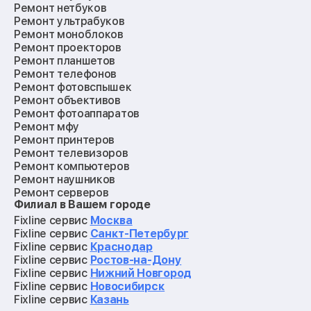
Ремонт нетбуков
Ремонт ультрабуков
Ремонт моноблоков
Ремонт проекторов
Ремонт планшетов
Ремонт телефонов
Ремонт фотовспышек
Ремонт объективов
Ремонт фотоаппаратов
Ремонт мфу
Ремонт принтеров
Ремонт телевизоров
Ремонт компьютеров
Ремонт наушников
Ремонт серверов
Филиал в Вашем городе
Ремонт мониторов
Ремонт квадрокоптеров
Fixline сервис
Москва
Ремонт электросамокатов
Fixline сервис
Санкт-Петербург
Ремонт материнских плат
Fixline сервис
Краснодар
Ремонт видеокарт
Fixline сервис
Ростов-на-Дону
Ремонт кофемашин
Fixline сервис
Нижний Новгород
Ремонт vr систем
Fixline сервис
Новосибирск
Ремонт игровых приставок
Fixline сервис
Казань