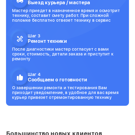
Выезд курьера / мастера
Мастер приедет в назначенное время и осмотрит
технику, составит смету работ. При сложной
поломке бесплатно отвезет технику в сервис
Шаг 3
Ремонт техники
После диагностики мастер согласует с вами
сроки, стоимость, детали заказа и приступит к
ремонту
Шаг 4
Сообщаем о готовности
О завершении ремонта и тестирования Вам
приходит уведомление, в удобное для вас время
курьер привезет отремонтированную технику
Большинство новых клиентов,