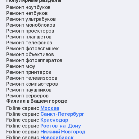
Популярные разделы
Ремонт ноутбуков
Ремонт нетбуков
Ремонт ультрабуков
Ремонт моноблоков
Ремонт проекторов
Ремонт планшетов
Ремонт телефонов
Ремонт фотовспышек
Ремонт объективов
Ремонт фотоаппаратов
Ремонт мфу
Ремонт принтеров
Ремонт телевизоров
Ремонт компьютеров
Ремонт наушников
Ремонт серверов
Филиал в Вашем городе
Ремонт мониторов
Ремонт квадрокоптеров
Fixline сервис
Москва
Ремонт электросамокатов
Fixline сервис
Санкт-Петербург
Ремонт материнских плат
Fixline сервис
Краснодар
Ремонт видеокарт
Fixline сервис
Ростов-на-Дону
Ремонт кофемашин
Fixline сервис
Нижний Новгород
Ремонт vr систем
Fixline сервис
Новосибирск