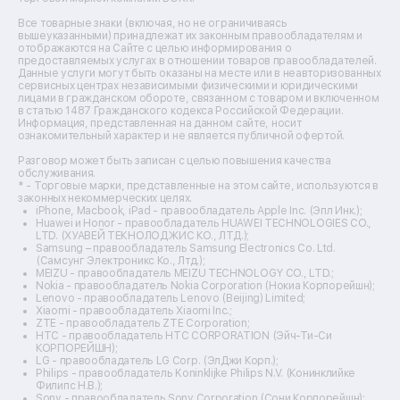
Ремонт вытяжек
Ремонт источников бесперебойного питания
Все товарные знаки (включая, но не ограничиваясь
Ремонт пароварок
вышеуказанными) принадлежат их законным правообладателям и
отображаются на Сайте с целью информирования о
Ремонт микшерных пультов
предоставляемых услугах в отношении товаров правообладателей.
Ремонт dj-пультов
Данные услуги могут быть оказаны на месте или в неавторизованных
Ремонт кухонных плит
сервисных центрах независимыми физическими и юридическими
лицами в гражданском обороте, связанном с товаром и включенном
Ремонт стедикамов
в статью 1487 Гражданского кодекса Российской Федерации.
Ремонт оптических прицелов
Информация, представленная на данном сайте, носит
Ремонт электровелосипедов
ознакомительный характер и не является публичной офертой.
Ремонт видеокамер
Разговор может быть записан с целью повышения качества
Ремонт эхолотов
обслуживания.
Ремонт 3d-принтеров
* - Торговые марки, представленные на этом сайте, используются в
законных некоммерческих целях.
Ремонт прицелов ночного видения
iPhone, Macbook, iPad - правообладатель Apple Inc. (Эпл Инк.);
Ремонт винных шкафов
Huawei и Honor - правообладатель HUAWEI TECHNOLOGIES CO.,
LTD. (ХУАВЕЙ ТЕКНОЛОДЖИС КО., ЛТД.);
Ремонт выпрямителей
Samsung – правообладатель Samsung Electronics Co. Ltd.
Ремонт сушилок для рук
(Самсунг Электроникс Ко., Лтд.);
Ремонт дальномеров
MEIZU - правообладатель MEIZU TECHNOLOGY CO., LTD.;
Nokia - правообладатель Nokia Corporation (Нокиа Корпорейшн);
Ремонт снегоуборщиков
Lenovo - правообладатель Lenovo (Beijing) Limited;
Xiaomi - правообладатель Xiaomi Inc.;
ZTE - правообладатель ZTE Corporation;
HTC - правообладатель HTC CORPORATION (Эйч-Ти-Си
КОРПОРЕЙШН);
LG - правообладатель LG Corp. (ЭлДжи Корп.);
Philips - правообладатель Koninklijke Philips N.V. (Конинклийке
Филипс Н.В.);
Sony - правообладатель Sony Corporation (Сони Корпорейшн);