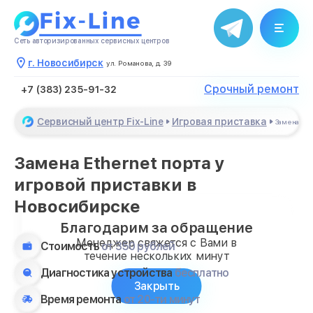
Сеть авторизированных сервисных центров
г. Новосибирск
ул. Романова, д. 39
Срочный ремонт
+7 (383) 235-91-32
Сервисный центр Fix-Line
Игровая приставка
Замена Eth
Замена Ethernet порта у
игровой приставки в
Новосибирске
Благодарим за обращение
Менеджер свяжется с Вами в
Стоимость
от 350 рублей
течение нескольких минут
Диагностика устройства
бесплатно
Закрыть
Время ремонта
от 20-ти минут