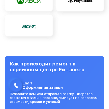
Как происходит ремонт в
сервисном центре Fix-Line.ru
Шаг 1
Оформление заявки
Позвоните нам или отправьте заявку. Оператор
свяжется с Вами и проконсультирует по вопросам
стоимости, сроков и условий