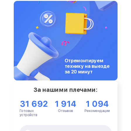
Отремонтируем
технику на выезде
за 20 минут
За нашими плечами:
31 692
1 914
1 094
Готовых
Отзывов
Рекомендации
устройств