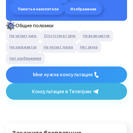
Память и накопители
Изображение
Общие поломки
Не читает диск
Отсутствует звук
Не включается
Не заряжается
Не читает диски
Нет звука
Нет изображения
Мне нужна консультация
Консультация в Телеграм