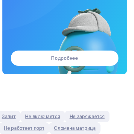
Подробнее
Залит
Не включается
Не заряжается
Не работает порт
Сломана матрица