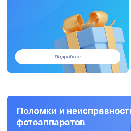
Массажные кресла
Материнские платы
Микроволновые печи
Микшерные пульты
Мониторы
Подробнее
Моноблоки
Морозильные камеры
Наушники
Нетбуки
Ноутбуки
Поломки и неисправност
Объективы
фотоаппаратов
Оптические прицелы