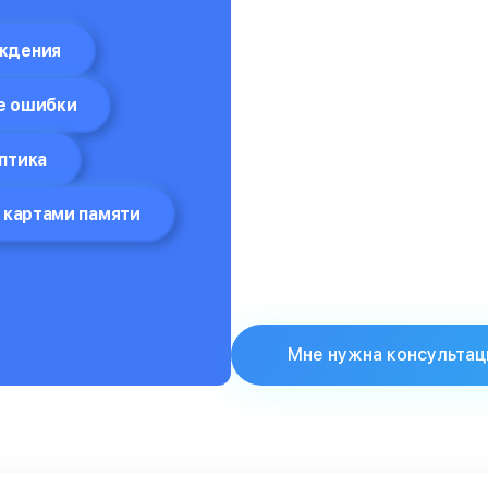
ждения
е ошибки
птика
 картами памяти
Мне нужна консультац