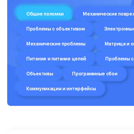
Отпариватели
Общие поломки
Механические повре
Компьютеры
Проблемы с объективом
Электронны
Пароварки
Механические проблемы
Матрица и о
Планшеты
Плоттеры
Питание и питание цепей
Проблемы с
Посудомоечные машины
Объективы
Программные сбои
Принтеры
Коммуникации и интерфейсы
Прицелы ночного видения
Проекторы
Пылесосы
Роботы-пылесосы