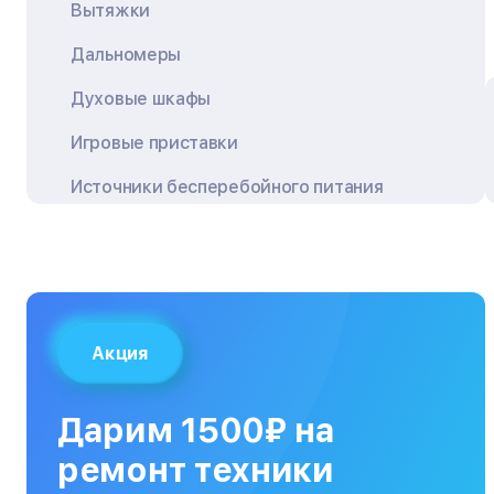
Вытяжки
Дальномеры
Духовые шкафы
Игровые приставки
Источники бесперебойного питания
Квадрокоптеры
Кондиционеры
Кофемашины
Акция
Кухонные плиты
Кухонные комбайны
Дарим 1500₽ на
МФУ
ремонт техники