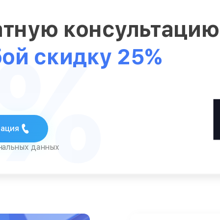
атную консультаци
5%
бой скидку 25%
тация
ональных данных