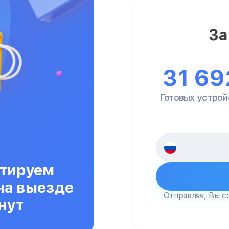
За
31 69
Готовых устрой
тируем
на выезде
Отправляя, Вы с
нут