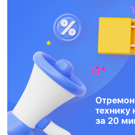
Ультрабуки
Фены
Фотоаппараты
Фотовспышки
Холодильники
Цифровые бинокли
Экшн-камеры
Электровелосипеды
Отремон
Электросамокаты
технику 
Эхолоты
за 20 ми