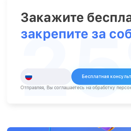
Серверы
Закажите беспл
Сканеры
2
закрепите за со
Смарт-часы
Снегоуборщики
Стедикамы
Стиральные машины
Бесплатная консуль
Сушилки для рук
Отправляя, Вы соглашаетесь на обработку перс
Сушильные машины
Телевизоры
Телефоны
Тепловизоры