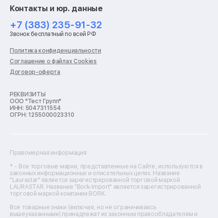
Ремонт смарт-часов
Контакты и юр. данные
Ремонт роботов-пылесосов
Ремонт холодильников
+7 (383) 235-91-32
Ремонт стиральных машин
Звонок бесплатный по всей РФ
Ремонт пылесосов
Ремонт варочных панелей
Политика конфиденциальности
Ремонт духовых шкафов
Соглашение о файлах Cookies
Ремонт кондиционеров
Договор-оферта
Ремонт кухонных комбайнов
Ремонт микроволновых печей
Ремонт морозильных камер
РЕКВИЗИТЫ
ООО "Тест Групп"
Ремонт отпаривателей
ИНН: 5047311554
Ремонт плоттеров
ОГРН: 1255000023310
Ремонт посудомоечных машин
Ремонт сканеров
Ремонт сушильных машин
Ремонт фенов
Правомерная информация
Ремонт цифровых биноклей
Ремонт тепловизоров
* - Все торговые марки, представленные на Сайте, используются в
законных информационных и описательных целях. Название
Ремонт массажных кресел
"Laurastar" является зарегистрированной торговой маркой
Ремонт водонагревателей
LAURASTAR. Название "Bork-Import" является зарегистрированной
торговой маркой компании BORK.
Ремонт вытяжек
Ремонт источников бесперебойного питания
Все товарные знаки (включая, но не ограничиваясь
Ремонт пароварок
вышеуказанными) принадлежат их законным правообладателям и