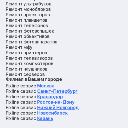
Ремонт ультрабуков
Ремонт моноблоков
Ремонт проекторов
Ремонт планшетов
Ремонт телефонов
Ремонт фотовспышек
Ремонт объективов
Ремонт фотоаппаратов
Ремонт мфу
Ремонт принтеров
Ремонт телевизоров
Ремонт компьютеров
Ремонт наушников
Ремонт серверов
Филиал в Вашем городе
Ремонт мониторов
Ремонт квадрокоптеров
Fixline сервис
Москва
Ремонт электросамокатов
Fixline сервис
Санкт-Петербург
Ремонт материнских плат
Fixline сервис
Краснодар
Ремонт видеокарт
Fixline сервис
Ростов-на-Дону
Ремонт кофемашин
Fixline сервис
Нижний Новгород
Ремонт vr систем
Fixline сервис
Новосибирск
Ремонт игровых приставок
Fixline сервис
Казань
Ремонт экшн-камер