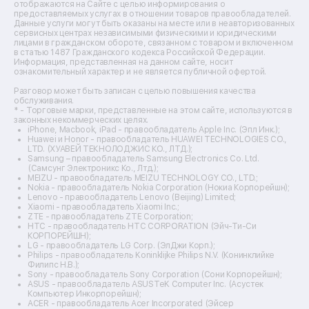
отображаются на Сайте с целью информирования о
Ремонт микшерных пультов
предоставляемых услугах в отношении товаров правообладателей.
Ремонт dj-пультов
Данные услуги могут быть оказаны на месте или в неавторизованных
Ремонт кухонных плит
сервисных центрах независимыми физическими и юридическими
лицами в гражданском обороте, связанном с товаром и включенном
Ремонт стедикамов
в статью 1487 Гражданского кодекса Российской Федерации.
Ремонт оптических прицелов
Информация, представленная на данном сайте, носит
Ремонт электровелосипедов
ознакомительный характер и не является публичной офертой.
Ремонт видеокамер
Разговор может быть записан с целью повышения качества
Ремонт эхолотов
обслуживания.
Ремонт 3d-принтеров
* - Торговые марки, представленные на этом сайте, используются в
законных некоммерческих целях.
Ремонт прицелов ночного видения
iPhone, Macbook, iPad - правообладатель Apple Inc. (Эпл Инк.);
Ремонт винных шкафов
Huawei и Honor - правообладатель HUAWEI TECHNOLOGIES CO.,
LTD. (ХУАВЕЙ ТЕКНОЛОДЖИС КО., ЛТД.);
Ремонт выпрямителей
Samsung – правообладатель Samsung Electronics Co. Ltd.
Ремонт сушилок для рук
(Самсунг Электроникс Ко., Лтд.);
Ремонт дальномеров
MEIZU - правообладатель MEIZU TECHNOLOGY CO., LTD.;
Nokia - правообладатель Nokia Corporation (Нокиа Корпорейшн);
Ремонт снегоуборщиков
Lenovo - правообладатель Lenovo (Beijing) Limited;
Xiaomi - правообладатель Xiaomi Inc.;
ZTE - правообладатель ZTE Corporation;
HTC - правообладатель HTC CORPORATION (Эйч-Ти-Си
КОРПОРЕЙШН);
LG - правообладатель LG Corp. (ЭлДжи Корп.);
Philips - правообладатель Koninklijke Philips N.V. (Конинклийке
Филипс Н.В.);
Sony - правообладатель Sony Corporation (Сони Корпорейшн);
ASUS - правообладатель ASUSTeK Computer Inc. (Асустек
Компьютер Инкорпорейшн);
ACER - правообладатель Acer Incorporated (Эйсер