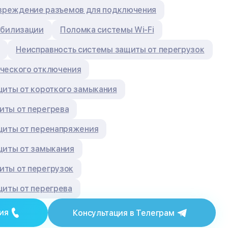
вреждение разъемов для подключения
абилизации
Поломка системы Wi-Fi
Неисправность системы защиты от перегрузок
ческого отключения
щиты от короткого замыкания
ты от перегрева
щиты от перенапряжения
щиты от замыкания
ты от перегрузок
щиты от перегрева
ия
Консультация в Телеграм