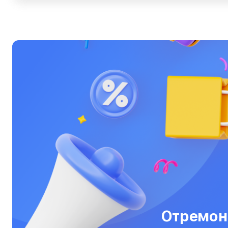
Ультрабуки
Фены
Фотоаппараты
Фотовспышки
Холодильники
Цифровые бинокли
Экшн-камеры
Электровелосипеды
Электросамокаты
Эхолоты
Отремон