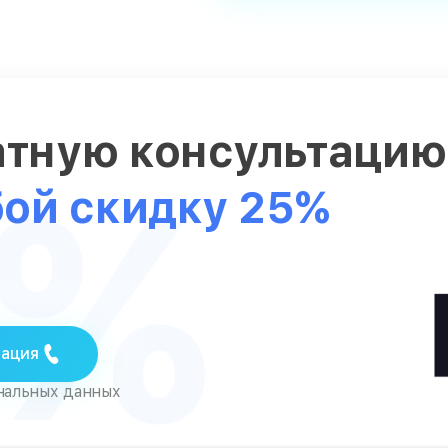
атную консультаци
5%
бой скидку 25%
тация
ональных данных