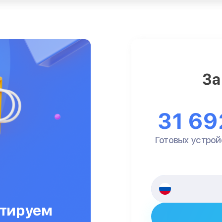
За
31 69
Готовых устрой
тируем