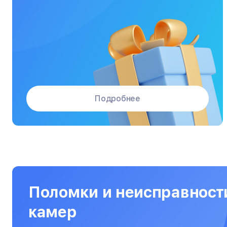
Массажные кресла
Материнские платы
Микроволновые печи
Микшерные пульты
Мониторы
Подробнее
Моноблоки
Морозильные камеры
Наушники
Нетбуки
Ноутбуки
Поломки и неисправност
Объективы
камер
Оптические прицелы