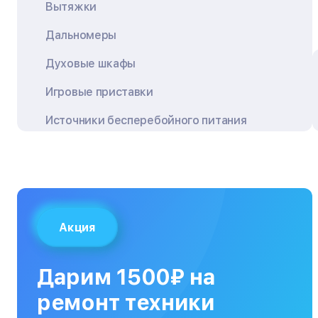
Вытяжки
Дальномеры
Духовые шкафы
Игровые приставки
Источники бесперебойного питания
Квадрокоптеры
Кондиционеры
Кофемашины
Акция
Кухонные плиты
Кухонные комбайны
Дарим 1500₽ на
МФУ
ремонт техники