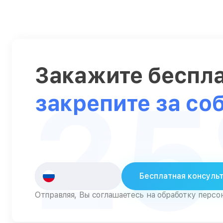
Серверы
Сканеры
Смарт-часы
Закажите беспл
Снегоуборщики
2
Стедикамы
закрепите за со
Стиральные машины
Сушилки для рук
Сушильные машины
Телевизоры
Бесплатная консуль
Телефоны
Отправляя, Вы соглашаетесь на обработку перс
Тепловизоры