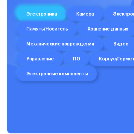
Отпариватели
Электроника
Камера
Электро
Компьютеры
Память/Носитель
Хранение данных
Пароварки
Механические повреждения
Видео
Планшеты
Плоттеры
Управление
ПО
Корпус/Герме
Посудомоечные машины
Электронные компоненты
Принтеры
Прицелы ночного видения
Проекторы
Пылесосы
Роботы-пылесосы